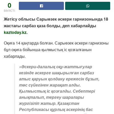
0
БӨЛІСТІ
Жетісу облысы Сарыөзек әскери гарнизонында 18
жастағы сарбаз қаза болды, деп хабарлайды
kaztoday.kz.
Оқиға 14 қаңтарда болған. Сарыөзек әскери гарнизоны
бұл оқиға бойынша қылмыстық іс қозғалғанын
хабарлады.
«Әскери-далалық оқу-жаттығулар
кезінде әскерге шақырылған сарбаз
атыс қаруын қолдану ережесін бұзып,
төс сүйегінен жарақат алды.
Қылмыстық іс қозғалды. Себептері
анықталып, тергеу шаралары
жүргізіліп жатыр. Қазақстан
Республикасы құрлық әскерінің бас