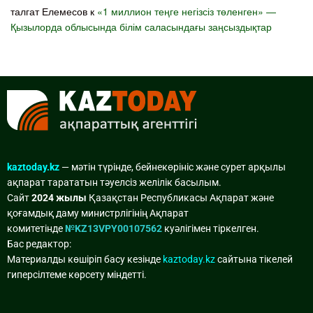
талгат Елемесов
к
«1 миллион теңге негізсіз төленген» —
Қызылорда облысында білім саласындағы заңсыздықтар
kaztoday.kz
— мәтін түрінде, бейнекөрініс және сурет арқылы
ақпарат тарататын тәуелсіз желілік басылым.
Сайт
2024 жылы
Қазақстан Республикасы Ақпарат және
қоғамдық даму министрлігінің Ақпарат
комитетінде
№KZ13VPY00107562
куәлігімен тіркелген.
Бас редактор:
Материалды көшіріп басу кезінде
kaztoday.kz
сайтына тікелей
гиперсілтеме көрсету міндетті.