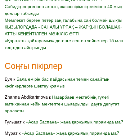
Сәбидің жөргегінен алтын, жасөспірімнің киімінен 40 мың
доллар табылды
Мемлекет берген пәтер заң талабына сай болмай шықты
ҚЫЗЫЛОРДАДА «САНАЛЫ ҰРПАҚ – ЖАРҚЫН БОЛАШАҚ»
АТТЫ КЕҢЕЙТІЛГЕН МӘЖІЛІС ӨТТІ
«Қарғысты қайтарамыз» дегенге сенген зейнеткер 15 млн
теңгеден айырылды
Соңғы пікірлер
Бул
к
Бала өмірін бас пайдасынан төмен санайтын
кәсіпкерлерге шектеу қоямыз
Zhanna Abdikarimova
к
Назарбаев мектебінің түлегі
емтиханнан кейін мектептен шығарылды: дауға депутат
араласты
Гульшат
к
«Асар Баспана» жаңа қаржылық пирамида ма?
Мұрат
к
«Асар Баспана» жаңа қаржылық пирамида ма?