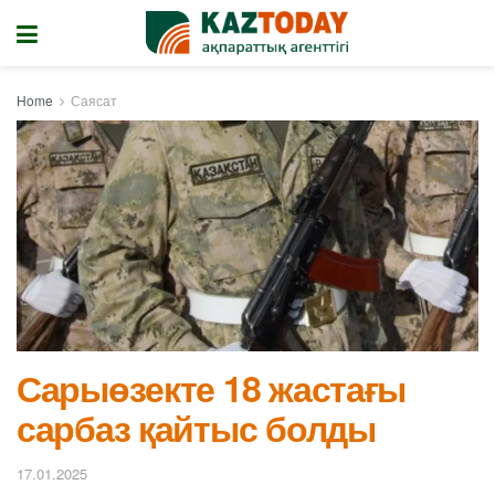
Home
Саясат
Сарыөзекте 18 жастағы
сарбаз қайтыс болды
17.01.2025