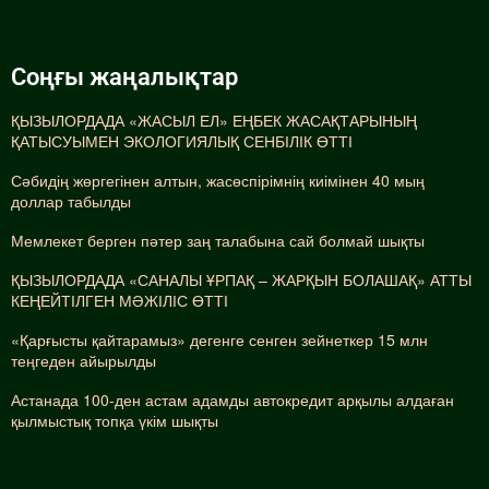
Соңғы жаңалықтар
ҚЫЗЫЛОРДАДА «ЖАСЫЛ ЕЛ» ЕҢБЕК ЖАСАҚТАРЫНЫҢ
ҚАТЫСУЫМЕН ЭКОЛОГИЯЛЫҚ СЕНБІЛІК ӨТТІ
Сәбидің жөргегінен алтын, жасөспірімнің киімінен 40 мың
доллар табылды
Мемлекет берген пәтер заң талабына сай болмай шықты
ҚЫЗЫЛОРДАДА «САНАЛЫ ҰРПАҚ – ЖАРҚЫН БОЛАШАҚ» АТТЫ
КЕҢЕЙТІЛГЕН МӘЖІЛІС ӨТТІ
«Қарғысты қайтарамыз» дегенге сенген зейнеткер 15 млн
теңгеден айырылды
Астанада 100-ден астам адамды автокредит арқылы алдаған
қылмыстық топқа үкім шықты