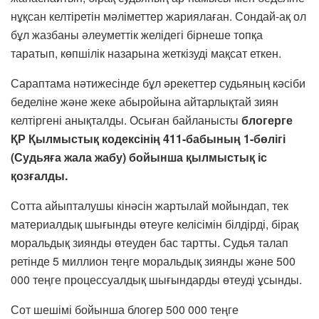
нұқсан келтіретін мәліметтер жариялаған. Сондай-ақ ол
бұл жазбаны әлеуметтік желідегі бірнеше топқа
таратып, көпшілік назарына жеткізуді мақсат еткен.
Сараптама нәтижесінде бұл әрекеттер судьяның кәсіби
беделіне және жеке абыройына айтарлықтай зиян
келтіргені анықталды. Осыған байланысты
блогерге
ҚР Қылмыстық кодексінің 411-бабының 1-бөлігі
(Судьяға жала жабу) бойынша қылмыстық іс
қозғалды.
Сотта айыпталушы кінәсін жартылай мойындап, тек
материалдық шығынды өтеуге келісімін білдірді, бірақ
моральдық зиянды өтеуден бас тартты. Судья талап
ретінде 5 миллион теңге моральдық зиянды және 500
000 теңге процессуалдық шығындарды өтеуді ұсынды.
Сот шешімі бойынша блогер 500 000 теңге