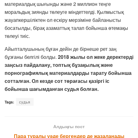
материалдық шығынды және 2 миллион теңге
моральдық зиянды төлеуге міндеттелді. Қылмыстық
жауапкершіліктен ол ескіру мерзіміне байланысты
босатылды, бірақ азаматтық талап бойынша өтемақы
төлеуі тиіс.
Айыпталушының бұған дейін де бірнеше рет заң
бұзғаны белгілі болды.
2018 жылы ол жеке деректерді
заңсыз пайдалану, топтық бұзақылық және
порнографиялық материалдарды тарату бойынша
сотталған. Ол кезде сот төрағасы қазіргі іс
бойынша шағымданған судья болған.
Tags:
судья
Алдыңғы пост
Пара туралы уәде бергендер де жазаланады