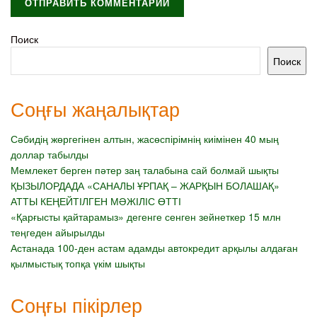
Поиск
Поиск
Соңғы жаңалықтар
Сәбидің жөргегінен алтын, жасөспірімнің киімінен 40 мың
доллар табылды
Мемлекет берген пәтер заң талабына сай болмай шықты
ҚЫЗЫЛОРДАДА «САНАЛЫ ҰРПАҚ – ЖАРҚЫН БОЛАШАҚ»
АТТЫ КЕҢЕЙТІЛГЕН МӘЖІЛІС ӨТТІ
«Қарғысты қайтарамыз» дегенге сенген зейнеткер 15 млн
теңгеден айырылды
Астанада 100-ден астам адамды автокредит арқылы алдаған
қылмыстық топқа үкім шықты
Соңғы пікірлер