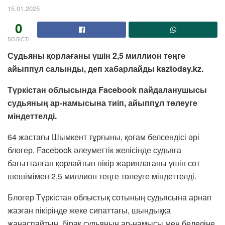
15.01.2025
0
БӨЛІСТІ
Судьяны қорлағаны үшін 2,5 миллион теңге
айыппұл салынды, деп хабарлайды
kaztoday.kz.
Түркістан облысында Facebook пайдаланушысы
судьяның ар-намысына тиіп, айыппұл төлеуге
міндеттелді.
64 жастағы Шымкент тұрғыны, қоғам белсендісі әрі
блогер, Facebook әлеуметтік желісінде судьяға
бағытталған қорлайтын пікір жариялағаны үшін сот
шешімімен 2,5 миллион теңге төлеуге міндеттелді.
Блогер Түркістан облыстық сотының судьясына арнап
жазған пікірінде жеке сипаттағы, шындыққа
жанаспайтын, бірақ судьяның ар-намысы мен беделіне