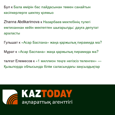
Бул
к
Бала өмірін бас пайдасынан төмен санайтын
кәсіпкерлерге шектеу қоямыз
Zhanna Abdikarimova
к
Назарбаев мектебінің түлегі
емтиханнан кейін мектептен шығарылды: дауға депутат
араласты
Гульшат
к
«Асар Баспана» жаңа қаржылық пирамида ма?
Мұрат
к
«Асар Баспана» жаңа қаржылық пирамида ма?
талгат Елемесов
к
«1 миллион теңге негізсіз төленген» —
Қызылорда облысында білім саласындағы заңсыздықтар