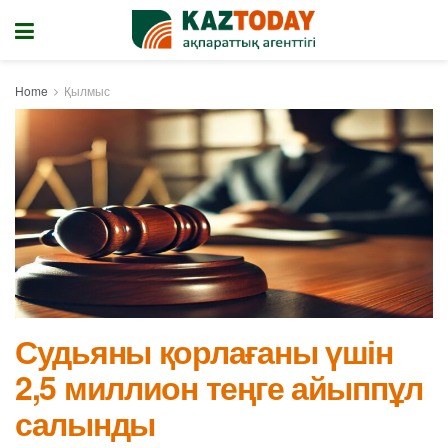
Home
Қылмыс
Судьяны қорлағаны үшін
2,5 миллион теңге айыппұл
салынды