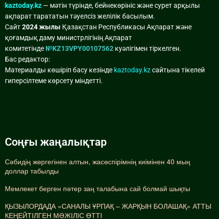
kaztoday.kz
— мәтін түрінде, бейнекөрініс және сурет арқылы
ақпарат тарататын тәуелсіз желілік басылым.
Сайт
2024 жылы
Қазақстан Республикасы Ақпарат және
қоғамдық даму министрлігінің Ақпарат
комитетінде
№KZ13VPY00107562
куәлігімен тіркелген.
Бас редактор:
Материалды көшіріп басу кезінде
kaztoday.kz
сайтына тікелей
гиперсілтеме көрсету міндетті.
Соңғы жаңалықтар
Сәбидің жөргегінен алтын, жасөспірімнің киімінен 40 мың
доллар табылды
Мемлекет берген пәтер заң талабына сай болмай шықты
ҚЫЗЫЛОРДАДА «САНАЛЫ ҰРПАҚ – ЖАРҚЫН БОЛАШАҚ» АТТЫ
КЕҢЕЙТІЛГЕН МӘЖІЛІС ӨТТІ