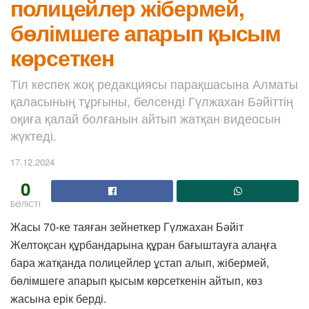
полицейлер жібермей,
бөлімшеге апарып қысым
көрсеткен
Тіл кеспек жоқ редакциясы парақшасына Алматы
қаласының тұрғыны, белсенді Гүлжахан Бәйіттің
оқиға қалай болғанын айтып жатқан видеосын
жүктеді.
17.12.2024
0
БӨЛІСТІ
Жасы 70-ке таяған зейнеткер Гүлжахан Бәйіт
Желтоқсан құрбандарына құран бағыштауға алаңға
бара жатқанда полицейлер ұстап алып, жібермей,
бөлімшеге апарып қысым көрсеткенін айтып, көз
жасына ерік берді.