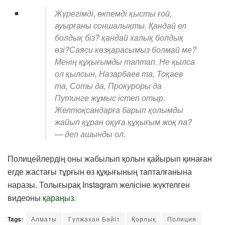
Жүрегімді, өкпемді қысты ғой,
ауырғаны соншалықты. Қандай ел
болдық біз? қандай халық болдық
өзі?Саяси көзқарасымыз болмай ме?
Менің құқығымды таптап. Не қылса
ол қылсын, Назарбаев та, Тоқаев
та, Соты да, Прокуроры да
Путинге жұмыс істеп отыр.
Желтоқсандарға барып қолымды
жайып құран оқуға құқығым жоқ па?
— деп ашынды ол.
Полицейлердің оны жабылып қолын қайырып қинаған
егде жастағы тұрғын өз құқығының тапталғанына
наразы. Толығырақ Instagram желісіне жүктелген
видеоны
қараңыз
.
Tags:
Алматы
Гүлжахан Бәйіт
Қорлық
Полиция