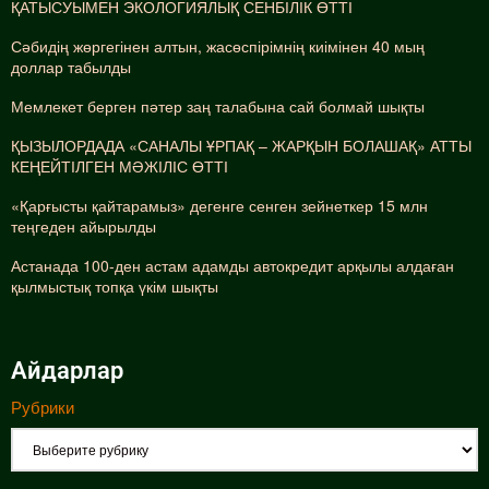
ҚАТЫСУЫМЕН ЭКОЛОГИЯЛЫҚ СЕНБІЛІК ӨТТІ
Сәбидің жөргегінен алтын, жасөспірімнің киімінен 40 мың
доллар табылды
Мемлекет берген пәтер заң талабына сай болмай шықты
ҚЫЗЫЛОРДАДА «САНАЛЫ ҰРПАҚ – ЖАРҚЫН БОЛАШАҚ» АТТЫ
КЕҢЕЙТІЛГЕН МӘЖІЛІС ӨТТІ
«Қарғысты қайтарамыз» дегенге сенген зейнеткер 15 млн
теңгеден айырылды
Астанада 100-ден астам адамды автокредит арқылы алдаған
қылмыстық топқа үкім шықты
Айдарлар
Рубрики