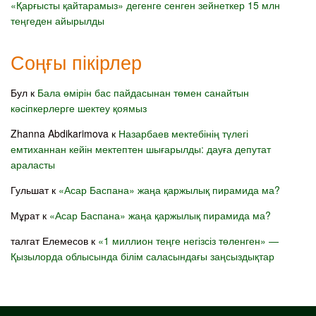
«Қарғысты қайтарамыз» дегенге сенген зейнеткер 15 млн
теңгеден айырылды
Соңғы пікірлер
Бул
к
Бала өмірін бас пайдасынан төмен санайтын
кәсіпкерлерге шектеу қоямыз
Zhanna Abdikarimova
к
Назарбаев мектебінің түлегі
емтиханнан кейін мектептен шығарылды: дауға депутат
араласты
Гульшат
к
«Асар Баспана» жаңа қаржылық пирамида ма?
Мұрат
к
«Асар Баспана» жаңа қаржылық пирамида ма?
талгат Елемесов
к
«1 миллион теңге негізсіз төленген» —
Қызылорда облысында білім саласындағы заңсыздықтар