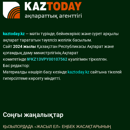
kaztoday.kz
— мәтін түрінде, бейнекөрініс және сурет арқылы
ақпарат тарататын тәуелсіз желілік басылым.
Сайт
2024 жылы
Қазақстан Республикасы Ақпарат және
қоғамдық даму министрлігінің Ақпарат
комитетінде
№KZ13VPY00107562
куәлігімен тіркелген.
Бас редактор:
Материалды көшіріп басу кезінде
kaztoday.kz
сайтына тікелей
гиперсілтеме көрсету міндетті.
Соңғы жаңалықтар
ҚЫЗЫЛОРДАДА «ЖАСЫЛ ЕЛ» ЕҢБЕК ЖАСАҚТАРЫНЫҢ