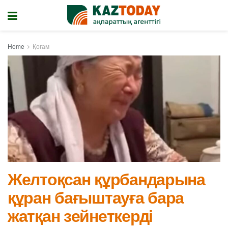
Home
Қоғам
Желтоқсан құрбандарына
құран бағыштауға бара
жатқан зейнеткерді