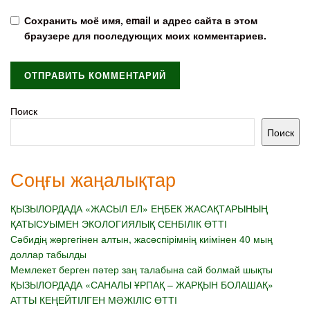
Сохранить моё имя, email и адрес сайта в этом
браузере для последующих моих комментариев.
Поиск
Поиск
Соңғы жаңалықтар
ҚЫЗЫЛОРДАДА «ЖАСЫЛ ЕЛ» ЕҢБЕК ЖАСАҚТАРЫНЫҢ
ҚАТЫСУЫМЕН ЭКОЛОГИЯЛЫҚ СЕНБІЛІК ӨТТІ
Сәбидің жөргегінен алтын, жасөспірімнің киімінен 40 мың
доллар табылды
Мемлекет берген пәтер заң талабына сай болмай шықты
ҚЫЗЫЛОРДАДА «САНАЛЫ ҰРПАҚ – ЖАРҚЫН БОЛАШАҚ»
АТТЫ КЕҢЕЙТІЛГЕН МӘЖІЛІС ӨТТІ