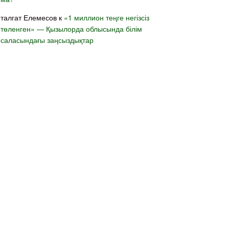
талгат Елемесов
к
«1 миллион теңге негізсіз
төленген» — Қызылорда облысында білім
саласындағы заңсыздықтар