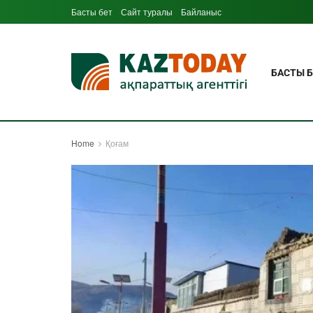
Басты бет
Сайт туралы
Байланыс
БАСТЫ Б
Home
Қоғам