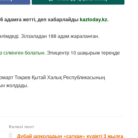
26 адамға жетті, деп хабарлайды
kaztoday.kz.
әлімдеді. Зілзаладан 188 адам жараланған.
р сілкінген болатын.
Эпицентр 10 шақырым тереңде
Жомарт Тоқаев Қытай Халық Республикасының
тын жолдады.
Келесі пост
Дубай шоколадын «сатқан» күдікті 3 жылға