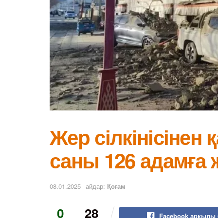
Жер сілкінісінен
саны 126 адамға 
08.01.2025
айдар:
Қоғам
0
28
Facebook арқылы 