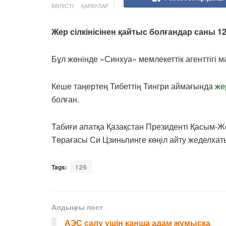
БӨЛІСТІ
ҚАРАУЛАР
Жер сілкінісінен қайтыс болғандар саны 1
Бұл жөнінде «Синхуа» мемлекеттік агенттігі м
Кеше таңертең Тибеттің Тингри аймағында
же
болған.
Табиғи апатқа Қазақстан Президенті Қасым-
Төрағасы Си Цзиньпинге көңіл айту жеделха
Tags:
126
Алдыңғы пост
АЭС салу үшін қанша адам жұмысқа