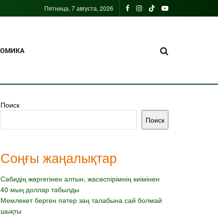
Пятница, 7 августа, 2026
НОМИКА
Поиск
Поиск
Соңғы жаңалықтар
Сәбидің жөргегінен алтын, жасөспірімнің киімінен
40 мың доллар табылды
Мемлекет берген пәтер заң талабына сай болмай
шықты