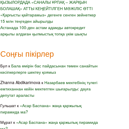
ҚЫЗЫЛОРДАДА «САНАЛЫ ҰРПАҚ – ЖАРҚЫН
БОЛАШАҚ» АТТЫ КЕҢЕЙТІЛГЕН МӘЖІЛІС ӨТТІ
«Қарғысты қайтарамыз» дегенге сенген зейнеткер
15 млн теңгеден айырылды
Астанада 100-ден астам адамды автокредит
арқылы алдаған қылмыстық топқа үкім шықты
Соңғы пікірлер
Бул
к
Бала өмірін бас пайдасынан төмен санайтын
кәсіпкерлерге шектеу қоямыз
Zhanna Abdikarimova
к
Назарбаев мектебінің түлегі
емтиханнан кейін мектептен шығарылды: дауға
депутат араласты
Гульшат
к
«Асар Баспана» жаңа қаржылық
пирамида ма?
Мұрат
к
«Асар Баспана» жаңа қаржылық пирамида
ма?