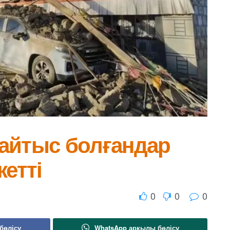
 қайтыс болғандар
жетті
0
0
0
бөлісу
WhatsApp арқылы бөлісу