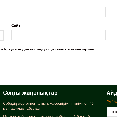
Сайт
этом браузере для последующих моих комментариев.
Соңғы жаңалықтар
Айд
Рубр
Сәбидің жөргегінен алтын, жасөспірімнің киімінен 40
мың доллар табылды
Мемлекет берген пәтер заң талабына сай болмай