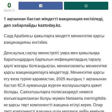
0
БӨЛІСТІ
1 ақпаннан бастап міндетті вакцинация енгізіледі,
деп хабарлайды kaztoday.kz.
Сауд Арабиясы қажыларға міндетті менингитке қарсы
вакцинацияны енгізбек.
Денсаулық сақтау министрлігі умра мен қажылыққа
баратындардың барлығын инфекциялардың таралу
қаупі жоғары болғандықтан, менингококкты менингитке
қарсы вакцинациялауға міндеттеді. Менингитке қарсы
егу виза түріне қарамастан, 2025 жылдың 1 ақпанынан
бастап КСА аумағында жүрген жолаушыларға қажет
болады. Саяхатшыларға полисахаридті немесе
конъюгацияланған болуы мүмкін Neisseria meningitidis-
ке қарсы төрт компонентті вакцина егілуі керек. Олар
төрт компонентті вакцина үшін келгенге дейін кемінде