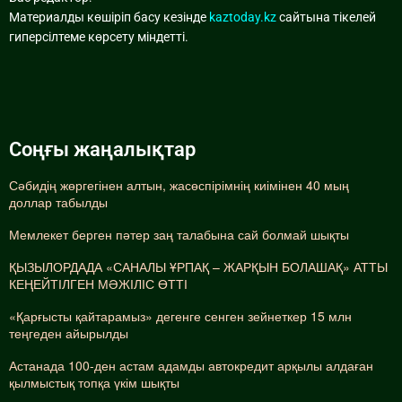
Материалды көшіріп басу кезінде
kaztoday.kz
сайтына тікелей
гиперсілтеме көрсету міндетті.
Соңғы жаңалықтар
Сәбидің жөргегінен алтын, жасөспірімнің киімінен 40 мың
доллар табылды
Мемлекет берген пәтер заң талабына сай болмай шықты
ҚЫЗЫЛОРДАДА «САНАЛЫ ҰРПАҚ – ЖАРҚЫН БОЛАШАҚ» АТТЫ
КЕҢЕЙТІЛГЕН МӘЖІЛІС ӨТТІ
«Қарғысты қайтарамыз» дегенге сенген зейнеткер 15 млн
теңгеден айырылды
Астанада 100-ден астам адамды автокредит арқылы алдаған
қылмыстық топқа үкім шықты