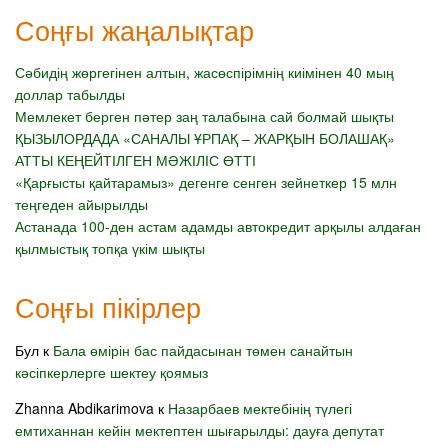
Соңғы жаңалықтар
Сәбидің жөргегінен алтын, жасөспірімнің киімінен 40 мың
доллар табылды
Мемлекет берген пәтер заң талабына сай болмай шықты
ҚЫЗЫЛОРДАДА «САНАЛЫ ҰРПАҚ – ЖАРҚЫН БОЛАШАҚ»
АТТЫ КЕҢЕЙТІЛГЕН МӘЖІЛІС ӨТТІ
«Қарғысты қайтарамыз» дегенге сенген зейнеткер 15 млн
теңгеден айырылды
Астанада 100-ден астам адамды автокредит арқылы алдаған
қылмыстық топқа үкім шықты
Соңғы пікірлер
Бул
к
Бала өмірін бас пайдасынан төмен санайтын
кәсіпкерлерге шектеу қоямыз
Zhanna Abdikarimova
к
Назарбаев мектебінің түлегі
емтиханнан кейін мектептен шығарылды: дауға депутат