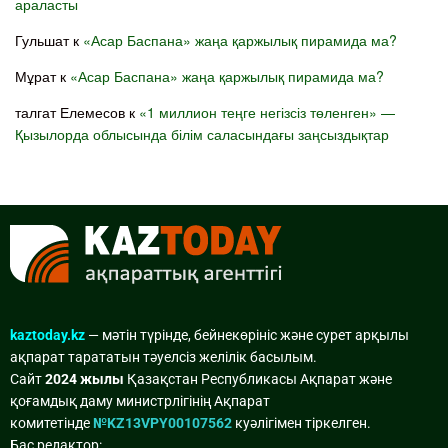
араласты
Гульшат
к
«Асар Баспана» жаңа қаржылық пирамида ма?
Мұрат
к
«Асар Баспана» жаңа қаржылық пирамида ма?
талгат Елемесов
к
«1 миллион теңге негізсіз төленген» —
Қызылорда облысында білім саласындағы заңсыздықтар
kaztoday.kz
— мәтін түрінде, бейнекөрініс және сурет арқылы
ақпарат тарататын тәуелсіз желілік басылым.
Сайт
2024 жылы
Қазақстан Республикасы Ақпарат және
қоғамдық даму министрлігінің Ақпарат
комитетінде
№KZ13VPY00107562
куәлігімен тіркелген.
Бас редактор: