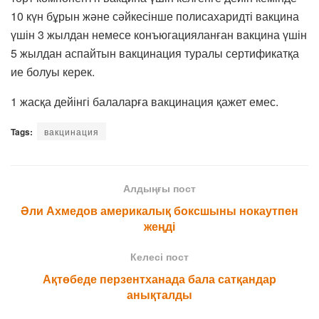
10 күн бұрын және сәйкесінше полисахаридті вакцина
үшін 3 жылдан немесе конъюгацияланған вакцина үшін
5 жылдан аспайтын вакцинация туралы сертификатқа
ие болуы керек.
1 жасқа дейінгі балаларға вакцинация қажет емес.
Tags:
вакцинация
Алдыңғы пост
Әли Ахмедов америкалық боксшыны нокаутпен
жеңді
Келесі пост
Ақтөбеде перзентханада бала сатқандар
анықталды