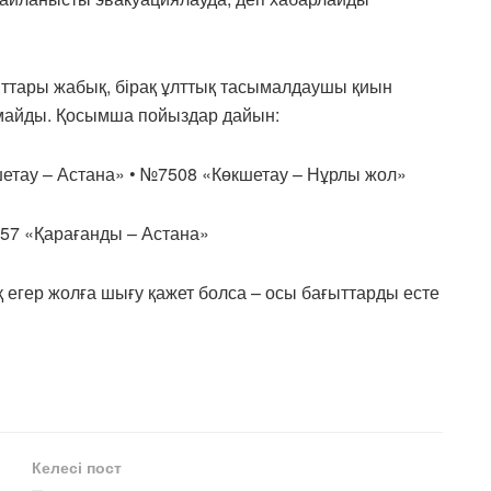
ттары жабық, бірақ ұлттық тасымалдаушы қиын
рмайды. Қосымша пойыздар дайын:
шетау – Астана» • №7508 «Көкшетау – Нұрлы жол»
57 «Қарағанды – Астана»
қ егер жолға шығу қажет болса – осы бағыттарды есте
Келесі пост