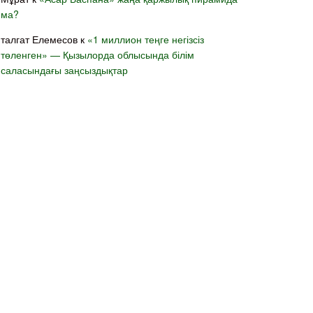
ма?
талгат Елемесов
к
«1 миллион теңге негізсіз
төленген» — Қызылорда облысында білім
саласындағы заңсыздықтар