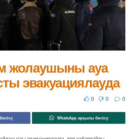
ам жолаушыны ауа
ты эвакуациялауда
0
0
0
бөлісу
WhatsApp арқылы бөлісу
айланысты эвакуациялауда, деп хабарлайды