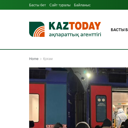
Басты бет
Сайт туралы
Байланыс
БАСТЫ Б
Home
Қоғам