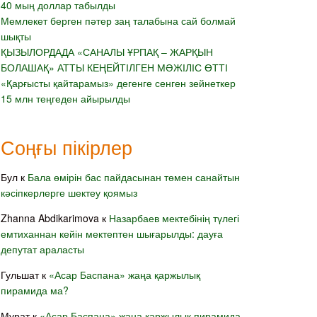
40 мың доллар табылды
Мемлекет берген пәтер заң талабына сай болмай
шықты
ҚЫЗЫЛОРДАДА «САНАЛЫ ҰРПАҚ – ЖАРҚЫН
БОЛАШАҚ» АТТЫ КЕҢЕЙТІЛГЕН МӘЖІЛІС ӨТТІ
«Қарғысты қайтарамыз» дегенге сенген зейнеткер
15 млн теңгеден айырылды
Соңғы пікірлер
Бул
к
Бала өмірін бас пайдасынан төмен санайтын
кәсіпкерлерге шектеу қоямыз
Zhanna Abdikarimova
к
Назарбаев мектебінің түлегі
емтиханнан кейін мектептен шығарылды: дауға
депутат араласты
Гульшат
к
«Асар Баспана» жаңа қаржылық
пирамида ма?
Мұрат
к
«Асар Баспана» жаңа қаржылық пирамида