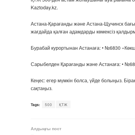
Kaztoday.kz.
Астана-Қарағанды және Астана-Щучинск бағы
жағдайда қалған адамдарды көмексіз қалды
Бурабай курортынан Астанаға: • №6830 «Көк
Сарыбелден Қарағанды және Астанаға: • №68
Кеңес: егер мүмкін болса, үйде болыңыз. Біра
сақтаңыз.
Tags:
500
ҚТЖ
Алдыңғы пост