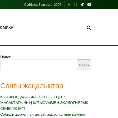
Суббота, 8 августа, 2026
НОМИКА
Поиск
Поиск
Соңғы жаңалықтар
ҚЫЗЫЛОРДАДА «ЖАСЫЛ ЕЛ» ЕҢБЕК
ЖАСАҚТАРЫНЫҢ ҚАТЫСУЫМЕН ЭКОЛОГИЯЛЫҚ
СЕНБІЛІК ӨТТІ
Сәбидің жөргегінен алтын, жасөспірімнің киімінен