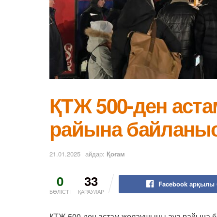
ҚТЖ 500-ден аст
райына байланыс
21.01.2025
айдар:
Қоғам
0
33
Facebook арқылы 
БӨЛІСТІ
ҚАРАУЛАР
ҚТЖ 500-ден астам жолаушыны ауа райына б