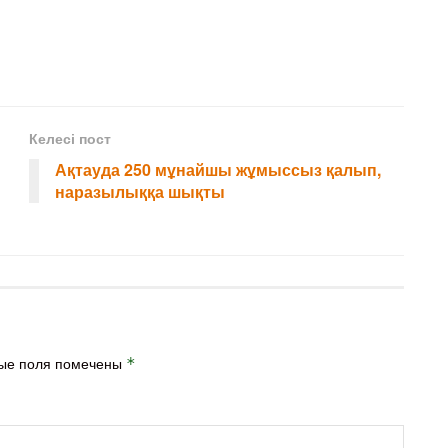
Келесі пост
Ақтауда 250 мұнайшы жұмыссыз қалып,
наразылыққа шықты
ые поля помечены
*