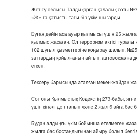
Жетісу облысы Талдықорған қалалық соты №71
«Ж»-ға қатысты тағы бір үкім шығарды.
Бұған дейін аса ауыр қылмысы үшін 25 жылғ
қылмыс жасаған. Ол терроризм актісі туралы 
102 шұғыл қызметтеріне қоңырау шалып, №25
заттардың қойылғанын айтып, автовокзалға д
еткен.
Тексеру барысында аталған мекен-жайдан ж
Сот оны Қылмыстық Кодекстің 273-бабы, яғни 
үшін кінәлі деп танып және 2 жыл 6 айға ба
Бұдан алдыңғы үкім бойынша өтелмеген жаза
жылға бас бостандығынан айыру болып белгіл