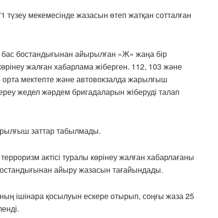
 түзеу мекемесінде жазасын өтеп жатқан сотталған
а бас бостандығынан айырылған «Ж» жаңа бір
көрінеу жалған хабарлама жіберген. 112, 103 және
 орта мектепте және автовокзалда жарылғыш
ереу жедел жәрдем бригадаларын жіберуді талап
арылғыш заттар табылмады.
терроризм актісі туралы көрінеу жалған хабарлағаны
с бостандығынан айыру жазасын тағайындады.
ның ішінара қосылуын ескере отырып, соңғы жаза 25
енді.