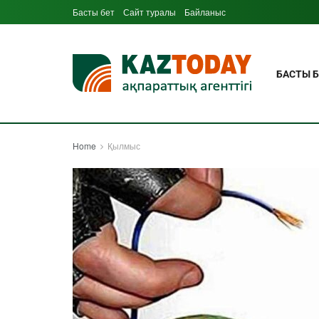
Басты бет
Сайт туралы
Байланыс
БАСТЫ Б
Home
Қылмыс