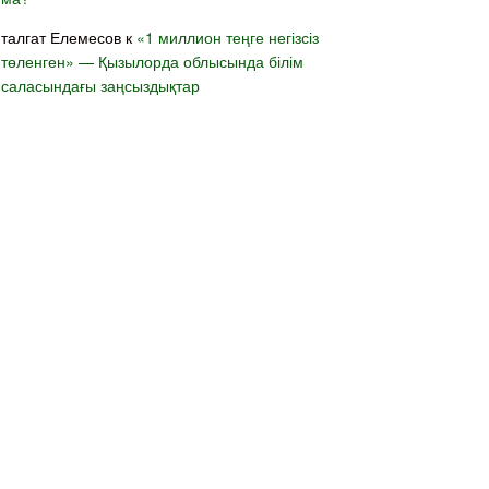
талгат Елемесов
к
«1 миллион теңге негізсіз
төленген» — Қызылорда облысында білім
саласындағы заңсыздықтар