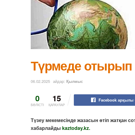
Түрмеде отырып
06.02.2025
айдар:
Қылмыс
0
15
Facebook арқылы 
БӨЛІСТІ
ҚАРАУЛАР
Түзеу мекемесінде жазасын өтіп жатқан со
хабарлайды
kaztoday.kz.