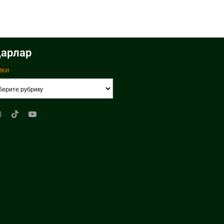
арлар
ики