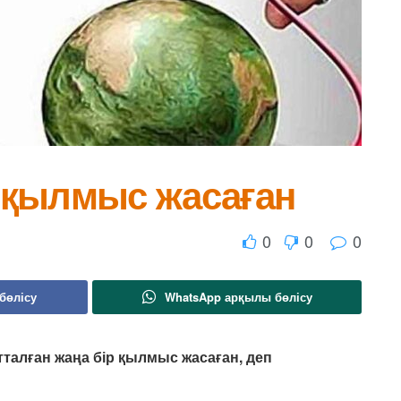
 қылмыс жасаған
0
0
0
бөлісу
WhatsApp арқылы бөлісу
тталған жаңа бір қылмыс жасаған,
деп