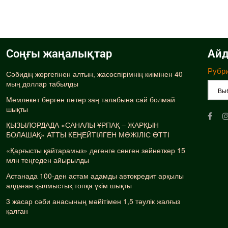
Соңғы жаңалықтар
Айд
Рубр
Сәбидің жөргегінен алтын, жасөспірімнің киімінен 40
мың доллар табылды
Мемлекет берген пәтер заң талабына сай болмай
шықты
ҚЫЗЫЛОРДАДА «САНАЛЫ ҰРПАҚ – ЖАРҚЫН
БОЛАШАҚ» АТТЫ КЕҢЕЙТІЛГЕН МӘЖІЛІС ӨТТІ
«Қарғысты қайтарамыз» дегенге сенген зейнеткер 15
млн теңгеден айырылды
Астанада 100-ден астам адамды автокредит арқылы
алдаған қылмыстық топқа үкім шықты
3 жасар сәби анасының мәйітімен 1,5 тәулік жалғыз
қалған