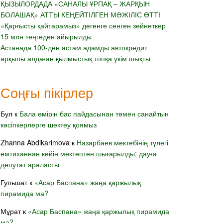
ҚЫЗЫЛОРДАДА «САНАЛЫ ҰРПАҚ – ЖАРҚЫН
БОЛАШАҚ» АТТЫ КЕҢЕЙТІЛГЕН МӘЖІЛІС ӨТТІ
«Қарғысты қайтарамыз» дегенге сенген зейнеткер
15 млн теңгеден айырылды
Астанада 100-ден астам адамды автокредит
арқылы алдаған қылмыстық топқа үкім шықты
Соңғы пікірлер
Бул
к
Бала өмірін бас пайдасынан төмен санайтын
кәсіпкерлерге шектеу қоямыз
Zhanna Abdikarimova
к
Назарбаев мектебінің түлегі
емтиханнан кейін мектептен шығарылды: дауға
депутат араласты
Гульшат
к
«Асар Баспана» жаңа қаржылық
пирамида ма?
Мұрат
к
«Асар Баспана» жаңа қаржылық пирамида
ма?