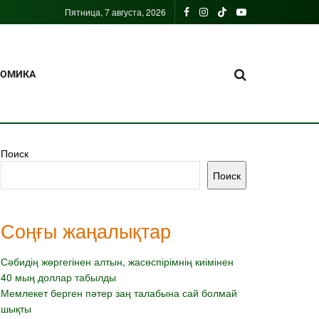
Пятница, 7 августа, 2026
НОМИКА
Поиск
Поиск
Соңғы жаңалықтар
Сәбидің жөргегінен алтын, жасөспірімнің киімінен
40 мың доллар табылды
Мемлекет берген пәтер заң талабына сай болмай
шықты