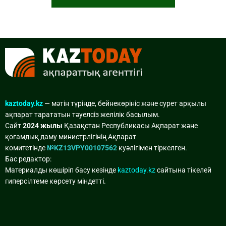
kaztoday.kz
— мәтін түрінде, бейнекөрініс және сурет арқылы
ақпарат тарататын тәуелсіз желілік басылым.
Сайт
2024 жылы
Қазақстан Республикасы Ақпарат және
қоғамдық даму министрлігінің Ақпарат
комитетінде
№KZ13VPY00107562
куәлігімен тіркелген.
Бас редактор:
Материалды көшіріп басу кезінде
kaztoday.kz
сайтына тікелей
гиперсілтеме көрсету міндетті.