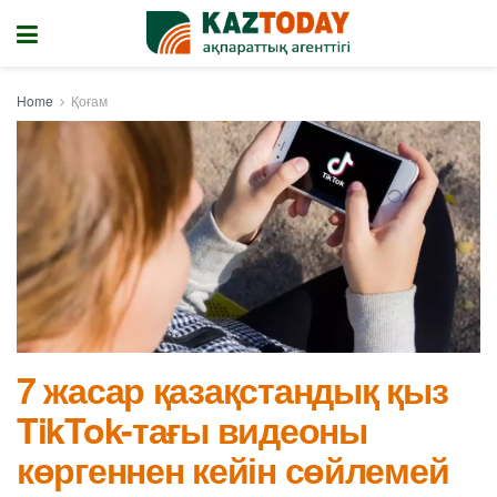
Home
Қоғам
7 жасар қазақстандық қыз
TikTok-тағы видеоны
көргеннен кейін сөйлемей