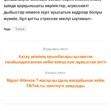
ішінде қорқынышты көріністер, агрессивті
дыбыстар немесе күрт ауысатын кадрлар болуы
мүмкін, бұл қатты стресске әкелуі ықтимал»
.
Tags:
Тiktok
Алдыңғы пост
Ақтау әкімінің орынбасары қызметке
тағайындалғаннан кейін екінші күні жұмыстан кетті
Келесі пост
Мұрат Әбенов 7 жасар қыздың жағдайынан кейін
TikTok-ты шектеуге шақырды