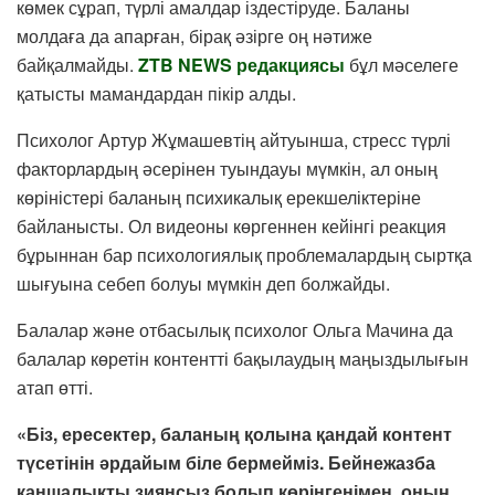
көмек сұрап, түрлі амалдар іздестіруде. Баланы
молдаға да апарған, бірақ әзірге оң нәтиже
байқалмайды.
ZTB NEWS редакциясы
бұл мәселеге
қатысты мамандардан пікір алды.
Психолог Артур Жұмашевтің айтуынша, стресс түрлі
факторлардың әсерінен туындауы мүмкін, ал оның
көріністері баланың психикалық ерекшеліктеріне
байланысты. Ол видеоны көргеннен кейінгі реакция
бұрыннан бар психологиялық проблемалардың сыртқа
шығуына себеп болуы мүмкін деп болжайды.
Балалар және отбасылық психолог Ольга Мачина да
балалар көретін контентті бақылаудың маңыздылығын
атап өтті.
«Біз, ересектер, баланың қолына қандай контент
түсетінін әрдайым біле бермейміз. Бейнежазба
қаншалықты зиянсыз болып көрінгенімен, оның