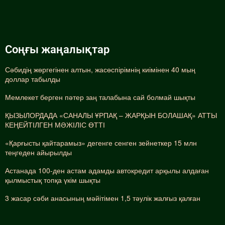
Соңғы жаңалықтар
Сәбидің жөргегінен алтын, жасөспірімнің киімінен 40 мың
доллар табылды
Мемлекет берген пәтер заң талабына сай болмай шықты
ҚЫЗЫЛОРДАДА «САНАЛЫ ҰРПАҚ – ЖАРҚЫН БОЛАШАҚ» АТТЫ
КЕҢЕЙТІЛГЕН МӘЖІЛІС ӨТТІ
«Қарғысты қайтарамыз» дегенге сенген зейнеткер 15 млн
теңгеден айырылды
Астанада 100-ден астам адамды автокредит арқылы алдаған
қылмыстық топқа үкім шықты
3 жасар сәби анасының мәйітімен 1,5 тәулік жалғыз қалған