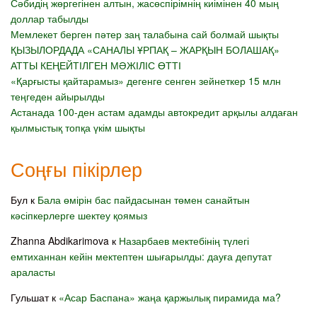
Сәбидің жөргегінен алтын, жасөспірімнің киімінен 40 мың
доллар табылды
Мемлекет берген пәтер заң талабына сай болмай шықты
ҚЫЗЫЛОРДАДА «САНАЛЫ ҰРПАҚ – ЖАРҚЫН БОЛАШАҚ»
АТТЫ КЕҢЕЙТІЛГЕН МӘЖІЛІС ӨТТІ
«Қарғысты қайтарамыз» дегенге сенген зейнеткер 15 млн
теңгеден айырылды
Астанада 100-ден астам адамды автокредит арқылы алдаған
қылмыстық топқа үкім шықты
Соңғы пікірлер
Бул
к
Бала өмірін бас пайдасынан төмен санайтын
кәсіпкерлерге шектеу қоямыз
Zhanna Abdikarimova
к
Назарбаев мектебінің түлегі
емтиханнан кейін мектептен шығарылды: дауға депутат
араласты
Гульшат
к
«Асар Баспана» жаңа қаржылық пирамида ма?