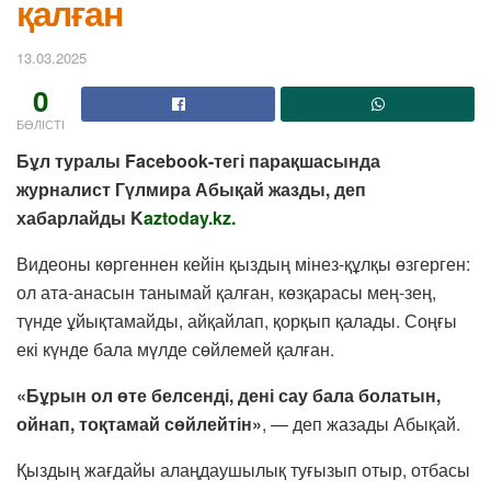
қалған
13.03.2025
0
БӨЛІСТІ
Бұл туралы Facebook-тегі парақшасында
журналист Гүлмира Абықай жазды, деп
хабарлайды K
aztoday.kz.
Видеоны көргеннен кейін қыздың мінез-құлқы өзгерген:
ол ата-анасын танымай қалған, көзқарасы мең-зең,
түнде ұйықтамайды, айқайлап, қорқып қалады. Соңғы
екі күнде бала мүлде сөйлемей қалған.
«Бұрын ол өте белсенді, дені сау бала болатын,
ойнап, тоқтамай сөйлейтін»
, — деп жазады Абықай.
Қыздың жағдайы алаңдаушылық туғызып отыр, отбасы