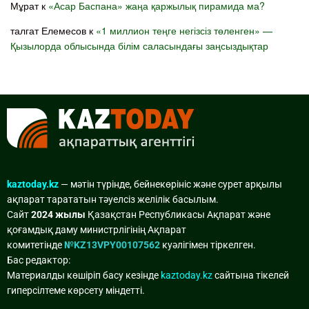
Мұрат
к
«Асар Баспана» жаңа қаржылық пирамида ма?
талгат Елемесов
к
«1 миллион теңге негізсіз төленген» —
Қызылорда облысында білім саласындағы заңсыздықтар
kaztoday.kz
— мәтін түрінде, бейнекөрініс және сурет арқылы
ақпарат тарататын тәуелсіз желілік басылым.
Сайт
2024 жылы
Қазақстан Республикасы Ақпарат және
қоғамдық даму министрлігінің Ақпарат
комитетінде
№KZ13VPY00107562
куәлігімен тіркелген.
Бас редактор:
Материалды көшіріп басу кезінде
kaztoday.kz
сайтына тікелей
гиперсілтеме көрсету міндетті.