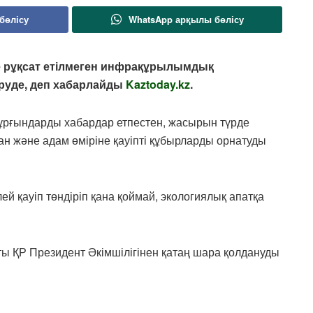
бөлісу
WhatsApp арқылы бөлісу
е рұқсат етілмеген инфрақұрылымдық
руде, деп хабарлайды
Kaztoday.kz
.
 тұрғындарды хабардар етпестен, жасырын түрде
қан және адам өміріне қауіпті құбырларды орнатуды
й қауіп төндіріп қана қоймай, экологиялық апатқа
ы ҚР Президент Әкімшілігінен қатаң шара қолдануды