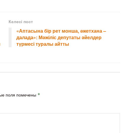
Келесі пост
«Аптасына бір рет монша, әжетхана –
далада»: Мәжіліс депутаты әйелдер
н
түрмесі туралы айтты
ые поля помечены
*