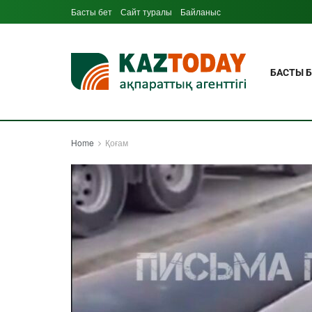
Басты бет
Сайт туралы
Байланыс
БАСТЫ Б
Home
Қоғам