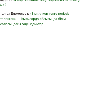
ма?
талгат Елемесов
к
«1 миллион теңге негізсіз
төленген» — Қызылорда облысында білім
саласындағы заңсыздықтар