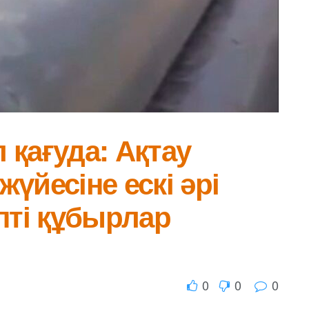
қағуда: Ақтау
жүйесіне ескі әрі
пті құбырлар
0
0
0