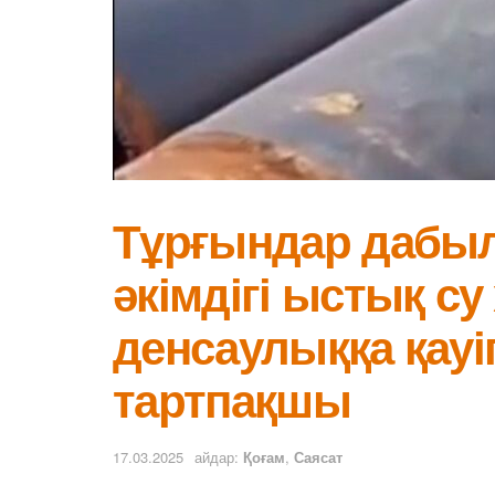
Тұрғындар дабыл 
әкімдігі ыстық су 
денсаулыққа қауі
тартпақшы
17.03.2025
айдар:
Қоғам
,
Саясат