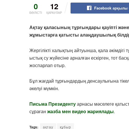
0
12
Facebook арқылы 
БӨЛІСТІ
ҚАРАУЛАР
Ақтау қаласының тұрғындары қауіпті жән
жұмыстарға қатысты алаңдаушылық білді
Жергілікті халықтың айтуынша, қала әкімдігі
ыстық су жүйесіне арналған ескірген, тот бас
жоспарлап отыр.
Бұл жағдай тұрғындардың денсаулығына тікеле
әкелуі мүмкін.
Письма Президенту
арнасы мәселеге қатыст
сұраған
жазба мен видео жариялады
.
Tags:
ақтау
құбыр