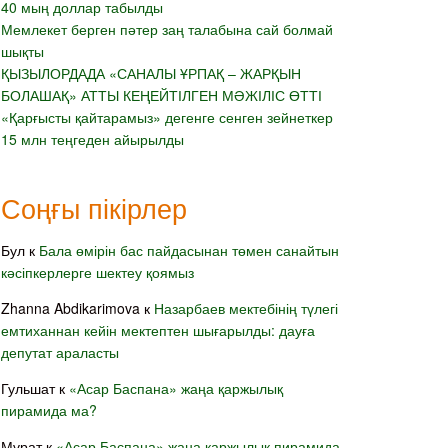
40 мың доллар табылды
Мемлекет берген пәтер заң талабына сай болмай
шықты
ҚЫЗЫЛОРДАДА «САНАЛЫ ҰРПАҚ – ЖАРҚЫН
БОЛАШАҚ» АТТЫ КЕҢЕЙТІЛГЕН МӘЖІЛІС ӨТТІ
«Қарғысты қайтарамыз» дегенге сенген зейнеткер
15 млн теңгеден айырылды
Соңғы пікірлер
Бул
к
Бала өмірін бас пайдасынан төмен санайтын
кәсіпкерлерге шектеу қоямыз
Zhanna Abdikarimova
к
Назарбаев мектебінің түлегі
емтиханнан кейін мектептен шығарылды: дауға
депутат араласты
Гульшат
к
«Асар Баспана» жаңа қаржылық
пирамида ма?
Мұрат
к
«Асар Баспана» жаңа қаржылық пирамида