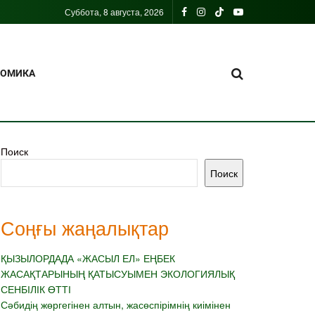
Суббота, 8 августа, 2026
НОМИКА
Поиск
Поиск
Соңғы жаңалықтар
ҚЫЗЫЛОРДАДА «ЖАСЫЛ ЕЛ» ЕҢБЕК
ЖАСАҚТАРЫНЫҢ ҚАТЫСУЫМЕН ЭКОЛОГИЯЛЫҚ
СЕНБІЛІК ӨТТІ
Сәбидің жөргегінен алтын, жасөспірімнің киімінен