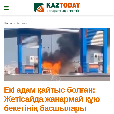
Home
Қылмыс
Екі адам қайтыс болған:
Жетісайда жанармай құю
бекетінің басшылары