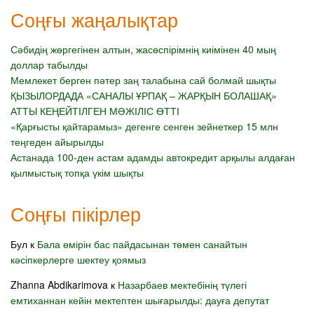
Соңғы жаңалықтар
Сәбидің жөргегінен алтын, жасөспірімнің киімінен 40 мың
доллар табылды
Мемлекет берген пәтер заң талабына сай болмай шықты
ҚЫЗЫЛОРДАДА «САНАЛЫ ҰРПАҚ – ЖАРҚЫН БОЛАШАҚ»
АТТЫ КЕҢЕЙТІЛГЕН МӘЖІЛІС ӨТТІ
«Қарғысты қайтарамыз» дегенге сенген зейнеткер 15 млн
теңгеден айырылды
Астанада 100-ден астам адамды автокредит арқылы алдаған
қылмыстық топқа үкім шықты
Соңғы пікірлер
Бул
к
Бала өмірін бас пайдасынан төмен санайтын
кәсіпкерлерге шектеу қоямыз
Zhanna Abdikarimova
к
Назарбаев мектебінің түлегі
емтиханнан кейін мектептен шығарылды: дауға депутат