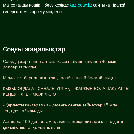
Материалды көшіріп басу кезінде
kaztoday.kz
сайтына тікелей
гиперсілтеме көрсету міндетті.
Соңғы жаңалықтар
Сәбидің жөргегінен алтын, жасөспірімнің киімінен 40 мың
доллар табылды
Мемлекет берген пәтер заң талабына сай болмай шықты
ҚЫЗЫЛОРДАДА «САНАЛЫ ҰРПАҚ – ЖАРҚЫН БОЛАШАҚ» АТТЫ
КЕҢЕЙТІЛГЕН МӘЖІЛІС ӨТТІ
«Қарғысты қайтарамыз» дегенге сенген зейнеткер 15 млн
теңгеден айырылды
Астанада 100-ден астам адамды автокредит арқылы алдаған
қылмыстық топқа үкім шықты