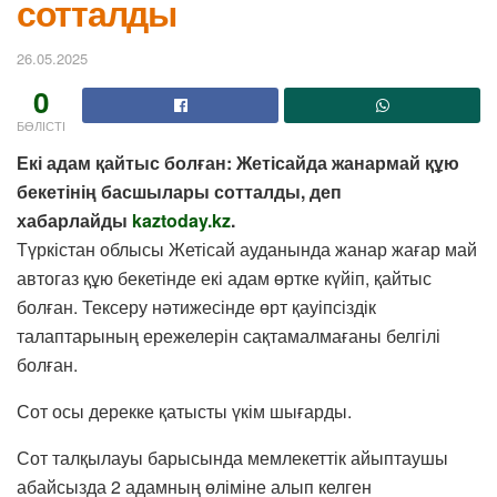
сотталды
26.05.2025
0
БӨЛІСТІ
Екі адам қайтыс болған: Жетісайда жанармай құю
бекетінің басшылары сотталды, деп
хабарлайды
kaztoday.kz
.
Түркістан облысы Жетісай ауданында жанар жағар май
автогаз құю бекетінде екі адам өртке күйіп, қайтыс
болған. Тексеру нәтижесінде өрт қауіпсіздік
талаптарының ережелерін сақтамалмағаны белгілі
болған.
Сот осы дерекке қатысты үкім шығарды.
Сот талқылауы барысында мемлекеттік айыптаушы
абайсызда 2 адамның өліміне алып келген