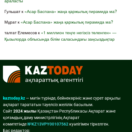
араласты
Гульшат
к
«Асар Баспана» жаңа қаржылық пирамида ма?
Мұрат
к
«Асар Баспана» жаңа қаржылық пирамида ма?
талгат Елемесов
к
«1 миллион теңге негізсіз төленген» —
Қызылорда облысында білім саласындағы заңсыздықтар
kaztoday.kz
— мәтін түрінде, бейнекөрініс және сурет арқылы
ақпарат тарататын тәуелсіз желілік басылым.
Сайт
2024 жылы
Қазақстан Республикасы Ақпарат және
қоғамдық даму министрлігінің Ақпарат
комитетінде
№KZ13VPY00107562
куәлігімен тіркелген.
Бас редактор: