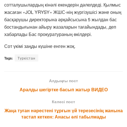
сотталушылардың кінәлі екендерін дәлелдеді. Қылмыс
жасаған «JOL YRYSY» ЖШС-нің жүргізушісі және оның
басқарушы директорына әрқайсысына 5 жылдан бас
бостандығынан айыру жазаларын тағайындады, деп
хабарлады Бас прокуратураның өкілдері.
Сот үкімі заңды күшіне енген жоқ.
Tags:
Түркістан
Алдыңғы пост
Аралды шегіртке басып жатыр ВИДЕО
Келесі пост
Жаңа туған нәрестені тұрғын үй терезесінің жанына
тастап кеткен: Анасы әлі табылмады