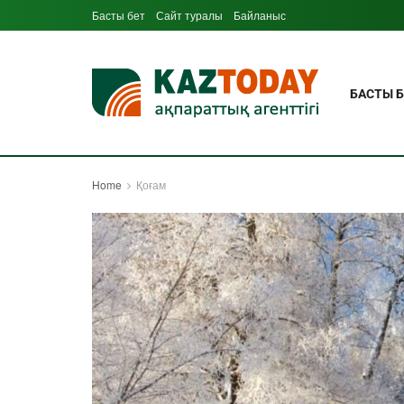
Басты бет
Сайт туралы
Байланыс
БАСТЫ Б
Home
Қоғам