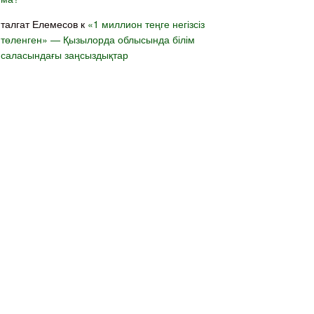
талгат Елемесов
к
«1 миллион теңге негізсіз
төленген» — Қызылорда облысында білім
саласындағы заңсыздықтар