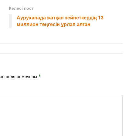
Келесі пост
Ауруханада жатқан зейнеткердің 13
миллион теңгесін ұрлап алған
ые поля помечены
*