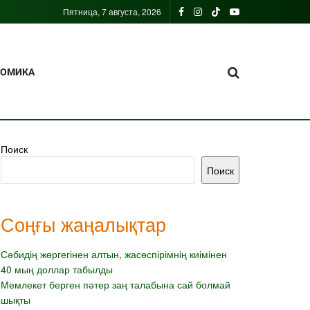
Пятница, 7 августа, 2026
НОМИКА
Поиск
Поиск
Соңғы жаңалықтар
Сәбидің жөргегінен алтын, жасөспірімнің киімінен
40 мың доллар табылды
Мемлекет берген пәтер заң талабына сай болмай
шықты