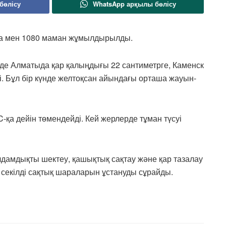
бөлісу
WhatsApp арқылы бөлісу
ка мен 1080 маман жұмылдырылды.
0-де Алматыда қар қалыңдығы 22 сантиметрге, Каменск
ті. Бұл бір күнде желтоқсан айындағы орташа жауын-
C-қа дейін төмендейді. Кей жерлерде тұман түсуі
дамдықты шектеу, қашықтық сақтау және қар тазалау
секілді сақтық шараларын ұстануды сұрайды.