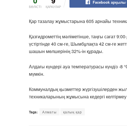
0
9
Facebook арқылы 
БӨЛІСТІ
ҚАРАУЛАР
Қар тазалау жұмыстарына 605 арнайы техни
Қазгидрометтің мәліметінше, таңғы сағат 9:0
үстіртінде 40 см-ге, Шымбұлақта 42 см-ге жет
шашын мөлшерінің 32%-ін құрады.
Алдағы күндері ауа температурасы күндіз -8 °
мүмкін.
Коммуналдық қызметтер жүргізушілерден жыл
техникаларының жұмысына кедергі келтірмеу 
Tags:
Алматы
қалың қар