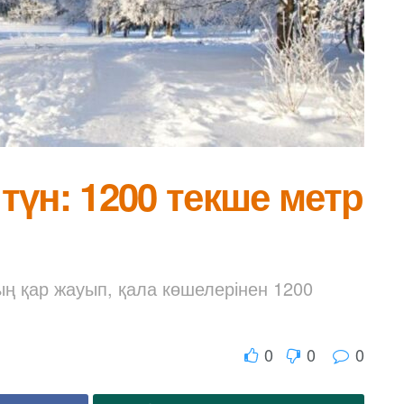
үн: 1200 текше метр
ың қар жауып, қала көшелерінен 1200
0
0
0