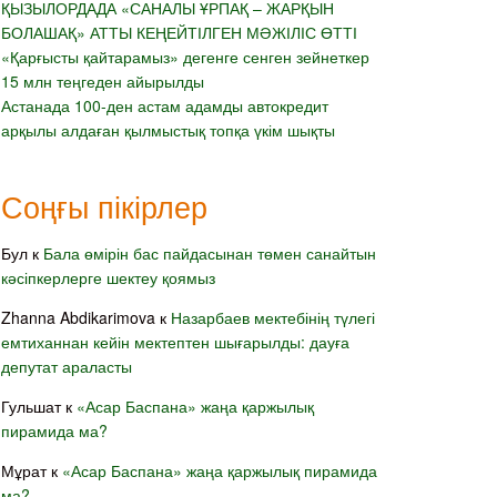
ҚЫЗЫЛОРДАДА «САНАЛЫ ҰРПАҚ – ЖАРҚЫН
БОЛАШАҚ» АТТЫ КЕҢЕЙТІЛГЕН МӘЖІЛІС ӨТТІ
«Қарғысты қайтарамыз» дегенге сенген зейнеткер
15 млн теңгеден айырылды
Астанада 100-ден астам адамды автокредит
арқылы алдаған қылмыстық топқа үкім шықты
Соңғы пікірлер
Бул
к
Бала өмірін бас пайдасынан төмен санайтын
кәсіпкерлерге шектеу қоямыз
Zhanna Abdikarimova
к
Назарбаев мектебінің түлегі
емтиханнан кейін мектептен шығарылды: дауға
депутат араласты
Гульшат
к
«Асар Баспана» жаңа қаржылық
пирамида ма?
Мұрат
к
«Асар Баспана» жаңа қаржылық пирамида
ма?