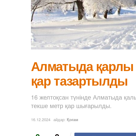
Алматыда қарлы т
қар тазартылды
16 желтоқсан түнінде Алматыда қал
текше метр қар шығарылды.
16.12.2024
айдар:
Қоғам