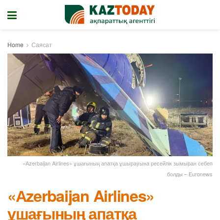
Home
Саясат
«Аzerbaijan Airlines» ұшағының апатқа ұшырауына ресейлік зымыран себеп
болды – Euronews
«Аzerbaijan Airlines»
ұшағының апатқа