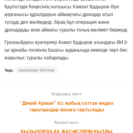
Қауіпсіздік Кеңесінің хатшысы Хамзат Қадыров Әуе
қорғанысы құралдарын аймақтағы дрондар атып
түсірді деп мәлімдеді, бірақ бұл операция және
дрондарды жою аймағы туралы толық мәлімет бермеді.
Грозныйдағы куәгерлер Ахмат Қадыров атындағы ІІМ 2-
ші арнайы полкінің базасы ауданында кемінде төрт-бес
жарылыс туралы хабарлады.
Tags:
Аzerbaijan Airlines
Алдыңғы пост
“Дикий Арман” ісі: жабық соттан видео
таратқандар жазаға тартылады
Келесі пост
ҚЫЗЫЛОРДАДА ЖАСӨСПІРІМ ҚЫЗДЫ