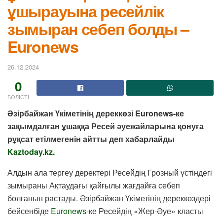
ұшырауына ресейлік
зымыран себеп болды –
Euronews
26.12.2024
0
БӨЛІСТІ
Әзірбайжан Үкіметінің дереккөзі Euronews-ке
зақымдалған ұшаққа Ресей әуежайларына қонуға
рұқсат етілмегенін айтты деп хабарлайды
Kaztoday.kz.
Алдын ала тергеу деректері Ресейдің Грозный үстіндегі
зымыраны Ақтаудағы қайғылы жағдайға себеп
болғанын растады. Әзірбайжан Үкіметінің дереккөздері
бейсенбіде
Euronews
-ке Ресейдің «Жер-Әуе» класты