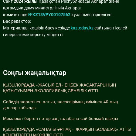
Сайт
2024 жылы
Қазақстан Республикасы Ақпарат және
қоғамдық даму министрлігінің Ақпарат
комитетінде
№KZ13VPY00107562
куәлігімен тіркелген.
Бас редактор:
Материалды көшіріп басу кезінде
kaztoday.kz
сайтына тікелей
гиперсілтеме көрсету міндетті.
Соңғы жаңалықтар
ҚЫЗЫЛОРДАДА «ЖАСЫЛ ЕЛ» ЕҢБЕК ЖАСАҚТАРЫНЫҢ
ҚАТЫСУЫМЕН ЭКОЛОГИЯЛЫҚ СЕНБІЛІК ӨТТІ
Сәбидің жөргегінен алтын, жасөспірімнің киімінен 40 мың
доллар табылды
Мемлекет берген пәтер заң талабына сай болмай шықты
ҚЫЗЫЛОРДАДА «САНАЛЫ ҰРПАҚ – ЖАРҚЫН БОЛАШАҚ» АТТЫ
КЕҢЕЙТІЛГЕН МӘЖІЛІС ӨТТІ