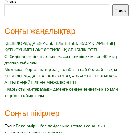
Поиск
Поиск
Соңғы жаңалықтар
ҚЫЗЫЛОРДАДА «ЖАСЫЛ ЕЛ» ЕҢБЕК ЖАСАҚТАРЫНЫҢ
ҚАТЫСУЫМЕН ЭКОЛОГИЯЛЫҚ СЕНБІЛІК ӨТТІ
Сәбидің жөргегінен алтын, жасөспірімнің киімінен 40 мың
доллар табылды
Мемлекет берген пәтер заң талабына сай болмай шықты
ҚЫЗЫЛОРДАДА «САНАЛЫ ҰРПАҚ – ЖАРҚЫН БОЛАШАҚ»
АТТЫ КЕҢЕЙТІЛГЕН МӘЖІЛІС ӨТТІ
«Қарғысты қайтарамыз» дегенге сенген зейнеткер 15 млн
теңгеден айырылды
Соңғы пікірлер
Бул
к
Бала өмірін бас пайдасынан төмен санайтын
кәсіпкерлерге шектеу қоямыз