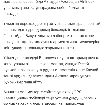
зымыраны сәрсенбіде Ақтауда «Аzerbaijan Airlines»
ұшағының апатқа ұшырауына себеп болғанын
растады.
Үкіметтің дереккөздерінің айтуынша, зымыран Грозный
аспанындағы дрондардың белсенділігі кезінде
Грозныйдан Бакуге ұшатын лайнерге атылған және
оның сынықтары жолаушылар мен экипаж мүшелеріне
тиіп, ұшақтың жанында жарылып кеткен.
Үкімет дереккөздері Euronews-ке ұшқыштардың шұғыл
қону туралы өтінішіне қарамастан, ұшаққа Ресей
әуежайларына қонуға рұқсат етілмегенін және Каспий
теңізі арқылы Қазақстандағы Ақтауға қарай ұшуға
бұйрық бергенін айтты.
Алынған мәліметтерге сәйкес, ұшақтың GPS
навигациялық жүйелері теңіз үстінен ұшудың барлық
жолында сөндірілген. Сәрсенбіде Шешенстан