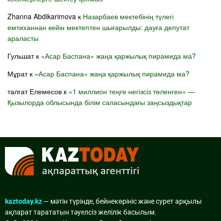
Zhanna Abdikarimova
к
Назарбаев мектебінің түлегі
емтиханнан кейін мектептен шығарылды: дауға депутат
араласты
Гульшат
к
«Асар Баспана» жаңа қаржылық пирамида ма?
Мұрат
к
«Асар Баспана» жаңа қаржылық пирамида ма?
талгат Елемесов
к
«1 миллион теңге негізсіз төленген» —
Қызылорда облысында білім саласындағы заңсыздықтар
kaztoday.kz
— мәтін түрінде, бейнекөрініс және сурет арқылы
ақпарат тарататын тәуелсіз желілік басылым.