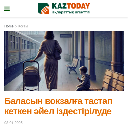
Home
Қоғам
Баласын вокзалға тастап
кеткен әйел іздестірілуде
08.01.2025