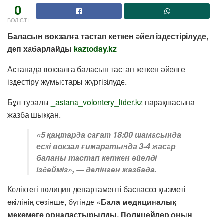
0
БӨЛІСТІ
Баласын вокзалға тастап кеткен әйел іздестірілуде,
деп хабарлайды
kaztoday.kz
Астанада вокзалға баласын тастап кеткен әйелге
іздестіру жұмыстары жүргізілуде.
Бұл туралы
_astana_volontery_lider.kz
парақшасына
жазба шыққан.
«5 қаңтарда сағат 18:00 шамасында
ескі вокзал ғимаратында 3-4 жасар
баланы тастап кеткен әйелді
іздейміз», — делінген жазбада.
Көліктегі полиция департаменті баспасөз қызметі
өкілінің сөзінше, бүгінде
«Бала медициналық
мекемеге орналастырылды. Полицейлер оның