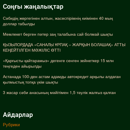
Соңғы жаңалықтар
Сәбидің жөргегінен алтын, жасөспірімнің киімінен 40 мың
доллар табылды
Мемлекет берген пәтер заң талабына сай болмай шықты
ҚЫЗЫЛОРДАДА «САНАЛЫ ҰРПАҚ – ЖАРҚЫН БОЛАШАҚ» АТТЫ
КЕҢЕЙТІЛГЕН МӘЖІЛІС ӨТТІ
«Қарғысты қайтарамыз» дегенге сенген зейнеткер 15 млн
теңгеден айырылды
Астанада 100-ден астам адамды автокредит арқылы алдаған
қылмыстық топқа үкім шықты
3 жасар сәби анасының мәйітімен 1,5 тәулік жалғыз қалған
Айдарлар
Рубрики