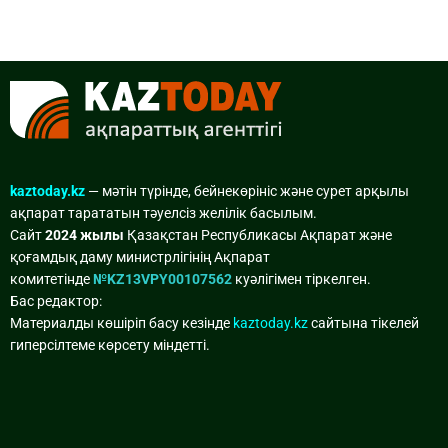
kaztoday.kz
— мәтін түрінде, бейнекөрініс және сурет арқылы
ақпарат тарататын тәуелсіз желілік басылым.
Сайт
2024 жылы
Қазақстан Республикасы Ақпарат және
қоғамдық даму министрлігінің Ақпарат
комитетінде
№KZ13VPY00107562
куәлігімен тіркелген.
Бас редактор:
Материалды көшіріп басу кезінде
kaztoday.kz
сайтына тікелей
гиперсілтеме көрсету міндетті.