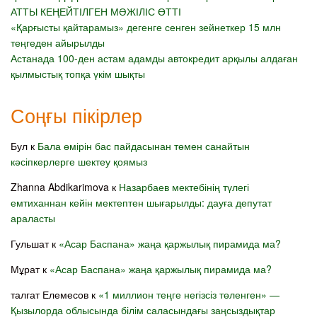
АТТЫ КЕҢЕЙТІЛГЕН МӘЖІЛІС ӨТТІ
«Қарғысты қайтарамыз» дегенге сенген зейнеткер 15 млн
теңгеден айырылды
Астанада 100-ден астам адамды автокредит арқылы алдаған
қылмыстық топқа үкім шықты
Соңғы пікірлер
Бул
к
Бала өмірін бас пайдасынан төмен санайтын
кәсіпкерлерге шектеу қоямыз
Zhanna Abdikarimova
к
Назарбаев мектебінің түлегі
емтиханнан кейін мектептен шығарылды: дауға депутат
араласты
Гульшат
к
«Асар Баспана» жаңа қаржылық пирамида ма?
Мұрат
к
«Асар Баспана» жаңа қаржылық пирамида ма?
талгат Елемесов
к
«1 миллион теңге негізсіз төленген» —
Қызылорда облысында білім саласындағы заңсыздықтар