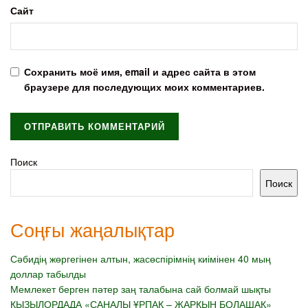
Сайт
Сохранить моё имя, email и адрес сайта в этом
браузере для последующих моих комментариев.
Поиск
Поиск
Соңғы жаңалықтар
Сәбидің жөргегінен алтын, жасөспірімнің киімінен 40 мың
доллар табылды
Мемлекет берген пәтер заң талабына сай болмай шықты
ҚЫЗЫЛОРДАДА «САНАЛЫ ҰРПАҚ – ЖАРҚЫН БОЛАШАҚ»