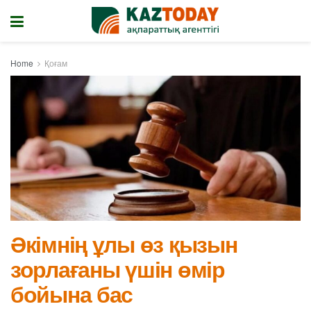
Home
Қоғам
Әкімнің ұлы өз қызын
зорлағаны үшін өмір
бойына бас