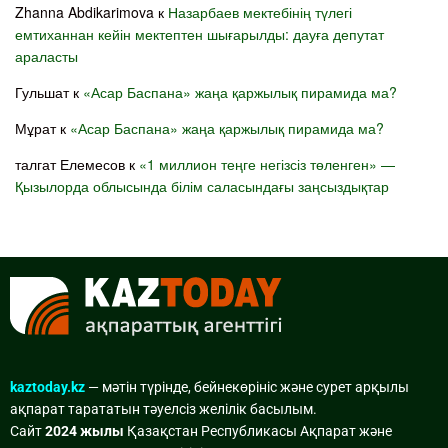
Zhanna Abdikarimova
к
Назарбаев мектебінің түлегі
емтиханнан кейін мектептен шығарылды: дауға депутат
араласты
Гульшат
к
«Асар Баспана» жаңа қаржылық пирамида ма?
Мұрат
к
«Асар Баспана» жаңа қаржылық пирамида ма?
талгат Елемесов
к
«1 миллион теңге негізсіз төленген» —
Қызылорда облысында білім саласындағы заңсыздықтар
kaztoday.kz
— мәтін түрінде, бейнекөрініс және сурет арқылы
ақпарат тарататын тәуелсіз желілік басылым.
Сайт
2024 жылы
Қазақстан Республикасы Ақпарат және