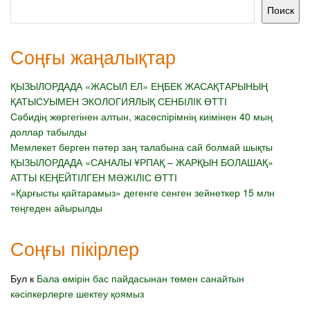
Поиск
Соңғы жаңалықтар
ҚЫЗЫЛОРДАДА «ЖАСЫЛ ЕЛ» ЕҢБЕК ЖАСАҚТАРЫНЫҢ
ҚАТЫСУЫМЕН ЭКОЛОГИЯЛЫҚ СЕНБІЛІК ӨТТІ
Сәбидің жөргегінен алтын, жасөспірімнің киімінен 40 мың
доллар табылды
Мемлекет берген пәтер заң талабына сай болмай шықты
ҚЫЗЫЛОРДАДА «САНАЛЫ ҰРПАҚ – ЖАРҚЫН БОЛАШАҚ»
АТТЫ КЕҢЕЙТІЛГЕН МӘЖІЛІС ӨТТІ
«Қарғысты қайтарамыз» дегенге сенген зейнеткер 15 млн
теңгеден айырылды
Соңғы пікірлер
Бул
к
Бала өмірін бас пайдасынан төмен санайтын
кәсіпкерлерге шектеу қоямыз