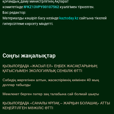
қоғамдық даму министрлігінің Ақпарат
комитетінде
№KZ13VPY00107562
куәлігімен тіркелген.
Бас редактор:
Материалды көшіріп басу кезінде
kaztoday.kz
сайтына тікелей
гиперсілтеме көрсету міндетті.
Соңғы жаңалықтар
ҚЫЗЫЛОРДАДА «ЖАСЫЛ ЕЛ» ЕҢБЕК ЖАСАҚТАРЫНЫҢ
ҚАТЫСУЫМЕН ЭКОЛОГИЯЛЫҚ СЕНБІЛІК ӨТТІ
Сәбидің жөргегінен алтын, жасөспірімнің киімінен 40 мың
доллар табылды
Мемлекет берген пәтер заң талабына сай болмай шықты
ҚЫЗЫЛОРДАДА «САНАЛЫ ҰРПАҚ – ЖАРҚЫН БОЛАШАҚ» АТТЫ
КЕҢЕЙТІЛГЕН МӘЖІЛІС ӨТТІ