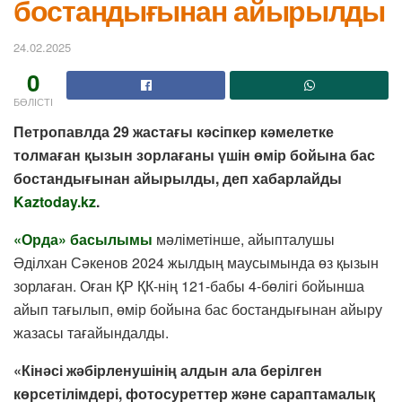
бостандығынан айырылды
24.02.2025
0
БӨЛІСТІ
Петропавлда 29 жастағы кәсіпкер кәмелетке
толмаған қызын зорлағаны үшін өмір бойына бас
бостандығынан айырылды, деп хабарлайды
Kaztoday.kz
.
«Орда» басылымы
мәліметінше, айыпталушы
Әділхан Сәкенов 2024 жылдың маусымында өз қызын
зорлаған. Оған ҚР ҚК-нің 121-бабы 4-бөлігі бойынша
айып тағылып, өмір бойына бас бостандығынан айыру
жазасы тағайындалды.
«Кінәсі жәбірленушінің алдын ала берілген
көрсетілімдері, фотосуреттер және сараптамалық