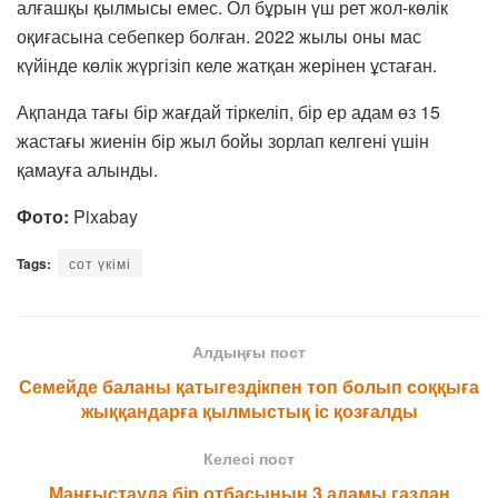
алғашқы қылмысы емес. Ол бұрын үш рет жол-көлік
оқиғасына себепкер болған. 2022 жылы оны мас
күйінде көлік жүргізіп келе жатқан жерінен ұстаған.
Ақпанда тағы бір жағдай тіркеліп, бір ер адам өз 15
жастағы жиенін бір жыл бойы зорлап келгені үшін
қамауға алынды.
Фото:
Pixabay
Tags:
сот үкімі
Алдыңғы пост
Семейде баланы қатыгездікпен топ болып соққыға
жыққандарға қылмыстық іс қозғалды
Келесі пост
Маңғыстауда бір отбасының 3 адамы газдан