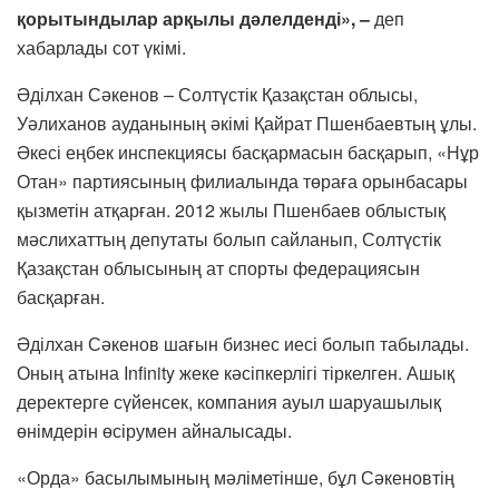
қорытындылар арқылы дәлелденді», –
деп
хабарлады сот үкімі.
Әділхан Сәкенов – Солтүстік Қазақстан облысы,
Уәлиханов ауданының әкімі Қайрат Пшенбаевтың ұлы.
Әкесі еңбек инспекциясы басқармасын басқарып, «Нұр
Отан» партиясының филиалында төраға орынбасары
қызметін атқарған. 2012 жылы Пшенбаев облыстық
мәслихаттың депутаты болып сайланып, Солтүстік
Қазақстан облысының ат спорты федерациясын
басқарған.
Әділхан Сәкенов шағын бизнес иесі болып табылады.
Оның атына Infinity жеке кәсіпкерлігі тіркелген. Ашық
деректерге сүйенсек, компания ауыл шаруашылық
өнімдерін өсірумен айналысады.
«Орда» басылымының мәліметінше, бұл Сәкеновтің