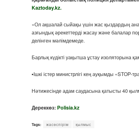
Kaztoday.kz.
«Ол ақшалай сыйақы үшін жас қыздардың ан
азғындық әрекеттерді жасау және балалар по
делінген мәлімдемеде.
Барлық күдікті уақытша ұстау изоляторына қ
▪️Ішкі істер министрлігі кең ауқымды «STOP-т
Нәтижесінде адам саудасына қатысты 40 қыл
Дереккөз:
Polisia.kz
Tags:
жасөспірім
қылмыс