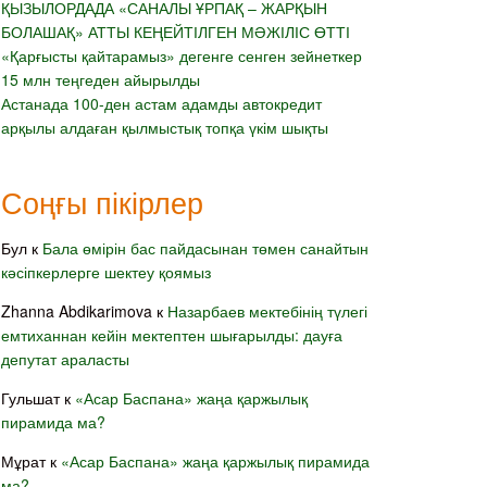
ҚЫЗЫЛОРДАДА «САНАЛЫ ҰРПАҚ – ЖАРҚЫН
БОЛАШАҚ» АТТЫ КЕҢЕЙТІЛГЕН МӘЖІЛІС ӨТТІ
«Қарғысты қайтарамыз» дегенге сенген зейнеткер
15 млн теңгеден айырылды
Астанада 100-ден астам адамды автокредит
арқылы алдаған қылмыстық топқа үкім шықты
Соңғы пікірлер
Бул
к
Бала өмірін бас пайдасынан төмен санайтын
кәсіпкерлерге шектеу қоямыз
Zhanna Abdikarimova
к
Назарбаев мектебінің түлегі
емтиханнан кейін мектептен шығарылды: дауға
депутат араласты
Гульшат
к
«Асар Баспана» жаңа қаржылық
пирамида ма?
Мұрат
к
«Асар Баспана» жаңа қаржылық пирамида
ма?