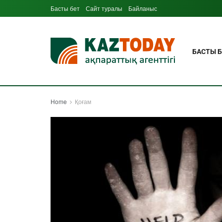
Басты бет
Сайт туралы
Байланыс
БАСТЫ Б
Home
Қоғам