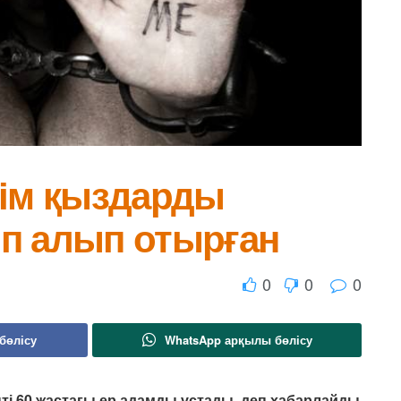
рім қыздарды
п алып отырған
0
0
0
бөлісу
WhatsApp арқылы бөлісу
і 60 жастағы ер адамды ұстады, деп хабарлайды