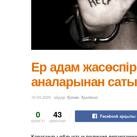
Ер адам жасөспі
аналарынан саты
19.03.2025
айдар:
Қоғам
,
Қылмыс
0
43
Facebook арқылы 
БӨЛІСТІ
ҚАРАУЛАР
Қарағанды облыстық полиция департамент