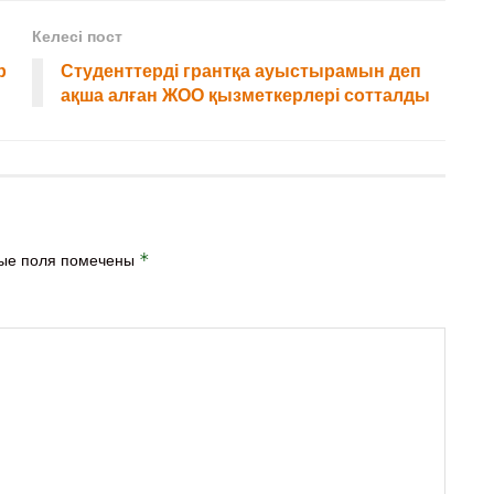
Келесі пост
р
Студенттерді грантқа ауыстырамын деп
ақша алған ЖОО қызметкерлері сотталды
ые поля помечены
*