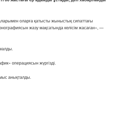
аларымен оларға қатысты жыныстық сипаттағы
рнографиясын жазу мақсатында келісім жасаған», —
амалды.
рафик» операциясын жүргізді.
мыс анықталды.