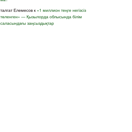
талгат Елемесов
к
«1 миллион теңге негізсіз
төленген» — Қызылорда облысында білім
саласындағы заңсыздықтар