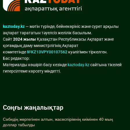
kaztoday.kz
— мәтін түрінде, бейнекөрініс және сурет арқылы
ақпарат тарататын тәуелсіз желілік басылым.
Сайт
2024 жылы
Қазақстан Республикасы Ақпарат және
қоғамдық даму министрлігінің Ақпарат
комитетінде
№KZ13VPY00107562
куәлігімен тіркелген.
Бас редактор:
Материалды көшіріп басу кезінде
kaztoday.kz
сайтына тікелей
гиперсілтеме көрсету міндетті.
Соңғы жаңалықтар
Сәбидің жөргегінен алтын, жасөспірімнің киімінен 40 мың
доллар табылды