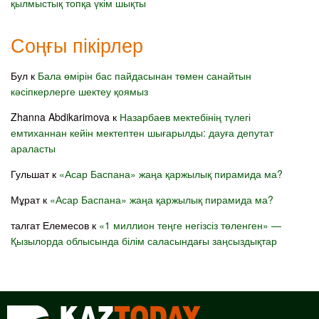
қылмыстық топқа үкім шықты
Соңғы пікірлер
Бул
к
Бала өмірін бас пайдасынан төмен санайтын
кәсіпкерлерге шектеу қоямыз
Zhanna Abdikarimova
к
Назарбаев мектебінің түлегі
емтиханнан кейін мектептен шығарылды: дауға депутат
араласты
Гульшат
к
«Асар Баспана» жаңа қаржылық пирамида ма?
Мұрат
к
«Асар Баспана» жаңа қаржылық пирамида ма?
талгат Елемесов
к
«1 миллион теңге негізсіз төленген» —
Қызылорда облысында білім саласындағы заңсыздықтар