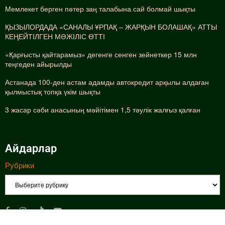
Мемлекет берген пәтер заң талабына сай болмай шықты
ҚЫЗЫЛОРДАДА «САНАЛЫ ҰРПАҚ – ЖАРҚЫН БОЛАШАҚ» АТТЫ
КЕҢЕЙТІЛГЕН МӘЖІЛІС ӨТТІ
«Қарғысты қайтарамыз» дегенге сенген зейнеткер 15 млн
теңгеден айырылды
Астанада 100-ден астам адамды автокредит арқылы алдаған
қылмыстық топқа үкім шықты
3 жасар сәби анасының мәйітімен 1,5 тәулік жалғыз қалған
Айдарлар
Рубрики