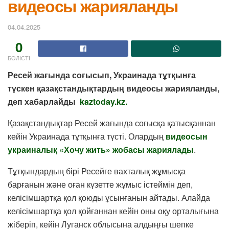
видеосы жарияланды
04.04.2025
0
БӨЛІСТІ
Ресей жағында соғысып, Украинада тұтқынға
түскен қазақстандықтардың видеосы жарияланды,
деп хабарлайды
kaztoday.kz
.
Қазақстандықтар Ресей жағында соғысқа қатысқаннан
кейін Украинада тұтқынға түсті. Олардың
видеосын
украиналық «Хочу жить» жобасы жариялады
.
Тұтқындардың бірі Ресейге вахталық жұмысқа
барғанын және оған күзетте жұмыс істеймін деп,
келісімшартқа қол қоюды ұсынғанын айтады. Алайда
келісімшартқа қол қойғаннан кейін оны оқу орталығына
жіберіп, кейін Луганск облысына алдыңғы шепке