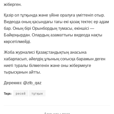
жіберген.
Қазір ол тұтқында және үйіне оралуға үміттеніп отыр.
Видеода оның қасындағы тағы екі қазақ тектес ер адам
бар. Оның бірі Орынбордың тумасы, екіншісі —
Байқоңырдан. Олардың азаматтығы видеода нақты
көрсетілмейді.
Жоба журналисі Қазақстандықтың анасына
хабарласып, әйелдің ұлының соғысқа барамын деген
ниеті туралы білмегенін және оны жібермеуге
тырысқанын айтты.
Дереккөз: @ztb_qaz
Tags:
ресей
тұтқын
Алдыңғы пост