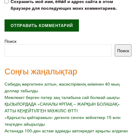
Сохранить моё имя, email и адрес сайта в этом
браузере для последующих моих комментариев.
Поиск
Поиск
Соңғы жаңалықтар
Сәбидің жөргегінен алтын, жасөспірімнің киімінен 40 мың
доллар табылды
Мемлекет берген пәтер заң талабына сай болмай шықты
ҚЫЗЫЛОРДАДА «САНАЛЫ ҰРПАҚ – ЖАРҚЫН БОЛАШАҚ»
АТТЫ КЕҢЕЙТІЛГЕН МӘЖІЛІС ӨТТІ
«Қарғысты қайтарамыз» дегенге сенген зейнеткер 15 млн
теңгеден айырылды
Астанада 100-ден астам адамды автокредит арқылы алдаған