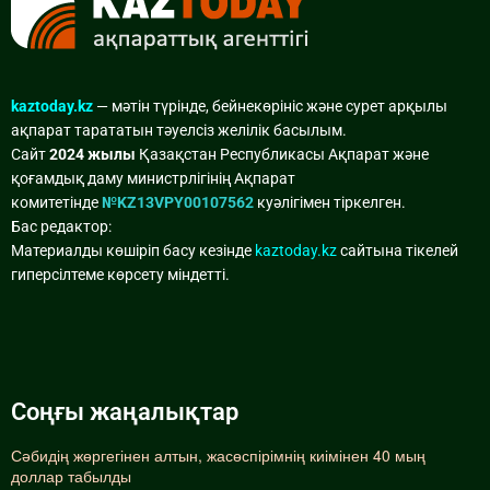
kaztoday.kz
— мәтін түрінде, бейнекөрініс және сурет арқылы
ақпарат тарататын тәуелсіз желілік басылым.
Сайт
2024 жылы
Қазақстан Республикасы Ақпарат және
қоғамдық даму министрлігінің Ақпарат
комитетінде
№KZ13VPY00107562
куәлігімен тіркелген.
Бас редактор:
Материалды көшіріп басу кезінде
kaztoday.kz
сайтына тікелей
гиперсілтеме көрсету міндетті.
Соңғы жаңалықтар
Сәбидің жөргегінен алтын, жасөспірімнің киімінен 40 мың
доллар табылды