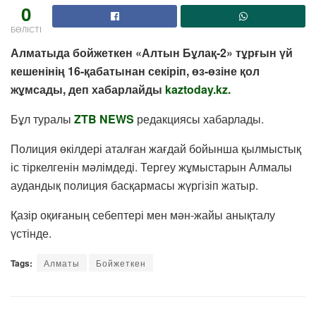
0
БӨЛІСТІ
Алматыда бойжеткен «Алтын Бұлақ-2» тұрғын үй
кешенінің 16-қабатынан секіріп, өз-өзіне қол
жұмсады, деп хабарлайды
kaztoday.kz
.
Бұл туралы
ZTB NEWS
редакциясы хабарлады.
Полиция өкілдері аталған жағдай бойынша қылмыстық
іс тіркелгенін мәлімдеді. Тергеу жұмыстарын Алмалы
аудандық полиция басқармасы жүргізіп жатыр.
Қазір оқиғаның себептері мен мән-жайы анықталу
үстінде.
Tags:
Алматы
Бойжеткен