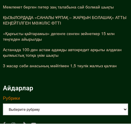
Мемлекет берген пәтер заң талабына сай болмай шықты
ҚЫЗЫЛОРДАДА «САНАЛЫ ҰРПАҚ – ЖАРҚЫН БОЛАШАҚ» АТТЫ
КЕҢЕЙТІЛГЕН МӘЖІЛІС ӨТТІ
«Қарғысты қайтарамыз» дегенге сенген зейнеткер 15 млн
теңгеден айырылды
Астанада 100-ден астам адамды автокредит арқылы алдаған
қылмыстық топқа үкім шықты
3 жасар сәби анасының мәйітімен 1,5 тәулік жалғыз қалған
Айдарлар
Рубрики