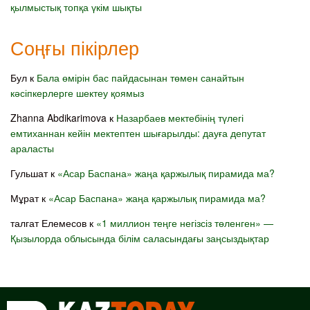
қылмыстық топқа үкім шықты
Соңғы пікірлер
Бул
к
Бала өмірін бас пайдасынан төмен санайтын
кәсіпкерлерге шектеу қоямыз
Zhanna Abdikarimova
к
Назарбаев мектебінің түлегі
емтиханнан кейін мектептен шығарылды: дауға депутат
араласты
Гульшат
к
«Асар Баспана» жаңа қаржылық пирамида ма?
Мұрат
к
«Асар Баспана» жаңа қаржылық пирамида ма?
талгат Елемесов
к
«1 миллион теңге негізсіз төленген» —
Қызылорда облысында білім саласындағы заңсыздықтар