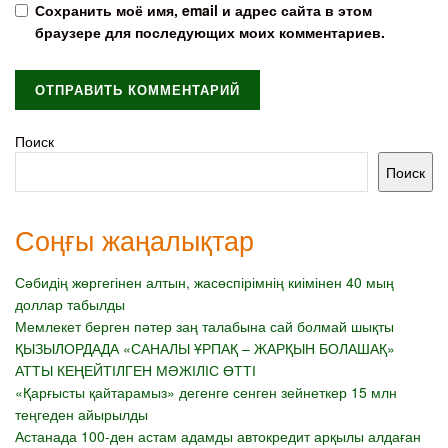
Сохранить моё имя, email и адрес сайта в этом
браузере для последующих моих комментариев.
Поиск
Поиск
Соңғы жаңалықтар
Сәбидің жөргегінен алтын, жасөспірімнің киімінен 40 мың
доллар табылды
Мемлекет берген пәтер заң талабына сай болмай шықты
ҚЫЗЫЛОРДАДА «САНАЛЫ ҰРПАҚ – ЖАРҚЫН БОЛАШАҚ»
АТТЫ КЕҢЕЙТІЛГЕН МӘЖІЛІС ӨТТІ
«Қарғысты қайтарамыз» дегенге сенген зейнеткер 15 млн
теңгеден айырылды
Астанада 100-ден астам адамды автокредит арқылы алдаған