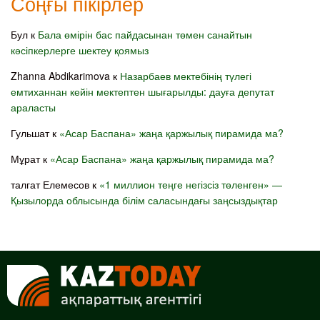
Соңғы пікірлер
Бул
к
Бала өмірін бас пайдасынан төмен санайтын
кәсіпкерлерге шектеу қоямыз
Zhanna Abdikarimova
к
Назарбаев мектебінің түлегі
емтиханнан кейін мектептен шығарылды: дауға депутат
араласты
Гульшат
к
«Асар Баспана» жаңа қаржылық пирамида ма?
Мұрат
к
«Асар Баспана» жаңа қаржылық пирамида ма?
талгат Елемесов
к
«1 миллион теңге негізсіз төленген» —
Қызылорда облысында білім саласындағы заңсыздықтар