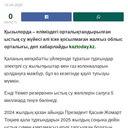
10.04.2025
0
БӨЛІСТІ
Қызылорда – еліміздегі орталықтандырылған
ыстық су жүйесі әлі іске қосылмаған жалғыз облыс
орталығы, деп хабарлайды
kaztoday.kz
.
Қаланың көпқабатты үйлерінде тұратын тұрғындар
электрлі су жылытқыштар мен газ колонкаларын
қолдануға мәжбүр, бұл өз кезегінде қауіп туғызуы
мүмкін.
Енді Үкімет резервінен ыстық су желілерін салуға 5
миллиард теңге бөлінеді.
2024 жылдың қазан айында Президент Қасым-Жомарт
Тоқаев қала тұрғындарын 2025 жылдың соңына дейін
ыстық сумен қамтамасыз етуді тапсырған болатын.