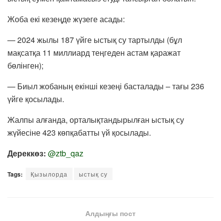
Жоба екі кезеңде жүзеге асады:
— 2024 жылы 187 үйге ыстық су тартылды (бұл
мақсатқа 11 миллиард теңгеден астам қаражат
бөлінген);
— Биыл жобаның екінші кезеңі басталады – тағы 236
үйге қосылады.
Жалпы алғанда, орталықтандырылған ыстық су
жүйесіне 423 көпқабатты үй қосылады.
Дереккөз:
@ztb_qaz
Tags:
Қызылорда
ыстық су
Алдыңғы пост