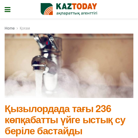
Home
Қоғам
Қызылордада тағы 236
көпқабатты үйге ыстық су
беріле бастайды