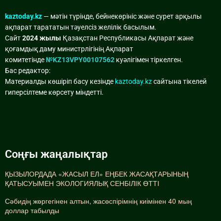
kaztoday.kz
— мәтін түрінде, бейнекөрініс және сурет арқылы
ақпарат тарататын тәуелсіз желілік басылым.
Сайт
2024 жылы
Қазақстан Республикасы Ақпарат және
қоғамдық даму министрлігінің Ақпарат
комитетінде
№KZ13VPY00107562
куәлігімен тіркелген.
Бас редактор:
Материалды көшіріп басу кезінде
kaztoday.kz
сайтына тікелей
гиперсілтеме көрсету міндетті.
Соңғы жаңалықтар
ҚЫЗЫЛОРДАДА «ЖАСЫЛ ЕЛ» ЕҢБЕК ЖАСАҚТАРЫНЫҢ
ҚАТЫСУЫМЕН ЭКОЛОГИЯЛЫҚ СЕНБІЛІК ӨТТІ
Сәбидің жөргегінен алтын, жасөспірімнің киімінен 40 мың
доллар табылды