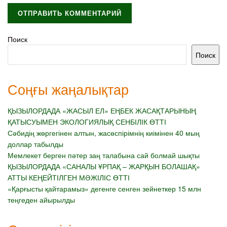
Поиск
Поиск
Соңғы жаңалықтар
ҚЫЗЫЛОРДАДА «ЖАСЫЛ ЕЛ» ЕҢБЕК ЖАСАҚТАРЫНЫҢ
ҚАТЫСУЫМЕН ЭКОЛОГИЯЛЫҚ СЕНБІЛІК ӨТТІ
Сәбидің жөргегінен алтын, жасөспірімнің киімінен 40 мың
доллар табылды
Мемлекет берген пәтер заң талабына сай болмай шықты
ҚЫЗЫЛОРДАДА «САНАЛЫ ҰРПАҚ – ЖАРҚЫН БОЛАШАҚ»
АТТЫ КЕҢЕЙТІЛГЕН МӘЖІЛІС ӨТТІ
«Қарғысты қайтарамыз» дегенге сенген зейнеткер 15 млн
теңгеден айырылды