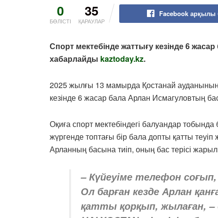
0
35
Facebook арқылы 
БӨЛІСТІ
ҚАРАУЛАР
Спорт мектебінде жаттығу кезінде 6 жасар
хабарлайды
kaztoday.kz
.
2025 жылғы 13 мамырда Қостанай ауданының 
кезінде 6 жасар бала Арлан Исмагуловтың бас
Оқиға спорт мектебіндегі балуандар тобында 
жүргенде топтағы бір бала допты қатты теуіп 
Арланның басына тиіп, оның бас терісі жарыл
– Күйеуіме телефон соғып,
Ол барған кезде Арлан қанғ
қатты қорқып, жылаған, – 