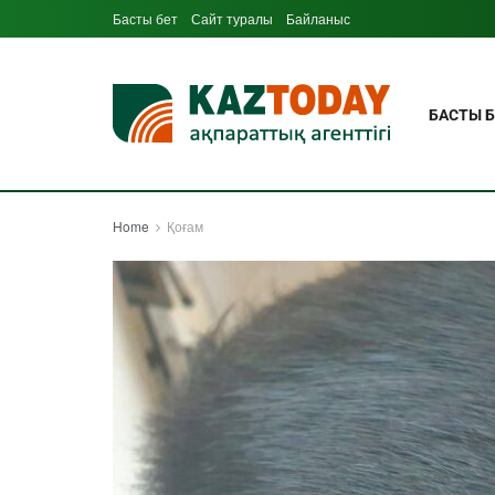
Басты бет
Сайт туралы
Байланыс
БАСТЫ Б
Home
Қоғам