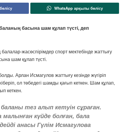
бөлісу
WhatsApp арқылы бөлісу
 баланың басына шам құлап түсті,
деп
балалар-жасөспірімдер спорт мектебінде жаттығу
ына шам құлап түсті.
болды. Арлан Исмагулов жаттығу кезінде жүгіріп
жіберіп, ол төбедегі шамды қағып кеткен. Шам құлап,
ып кеткен.
 баланы тез алып кетуін сұраған.
а малынған күйде болған, бала
дейді анасы Гүлім Исмагулова