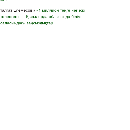
талгат Елемесов
к
«1 миллион теңге негізсіз
төленген» — Қызылорда облысында білім
саласындағы заңсыздықтар