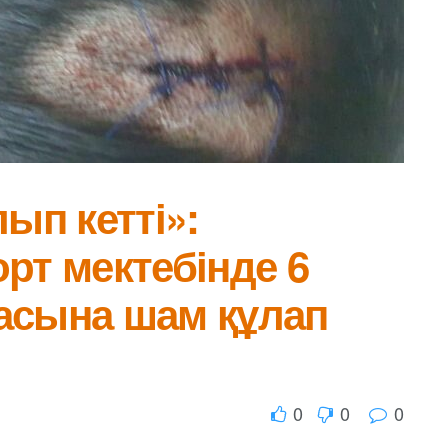
ып кетті»:
рт мектебінде 6
асына шам құлап
0
0
0