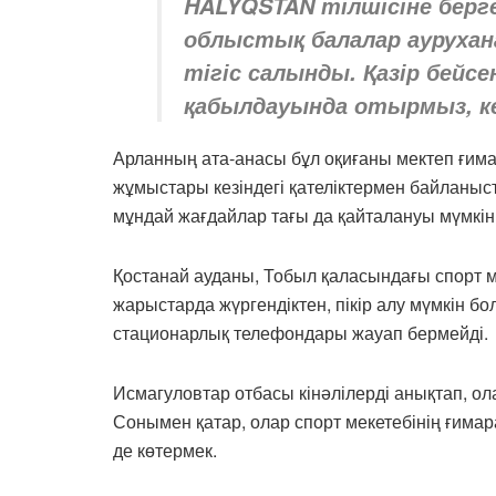
HALYQSTAN тілшісіне берг
облыстық балалар аурухан
тігіс салынды. Қазір бейс
қабылдауында отырмыз, ке
Арланның ата-анасы бұл оқиғаны мектеп ғим
жұмыстары кезіндегі қателіктермен байланыс
мұндай жағдайлар тағы да қайталануы мүмкін
Қостанай ауданы, Тобыл қаласындағы спорт м
жарыстарда жүргендіктен, пікір алу мүмкін б
стационарлық телефондары жауап бермейді.
Исмагуловтар отбасы кінәлілерді анықтап, ола
Сонымен қатар, олар спорт мекетебінің ғимара
де көтермек.