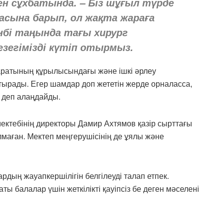
ен сұхбатында. – Біз шұғыл түрде
асына барып, ол жақта жараға
енбі таңында тағы хирург
зегімізді күтіп отырмыз.
аратының құрылысындағы және ішкі әрлеу
тырады. Егер шамдар доп жететін жерде орналасса,
 деп алаңдайды.
ектебінің директоры Дамир Ахтямов қазір сырттағы
олмаған. Мектеп меңгерушісінің де ұялы және
рдың жауапкершілігін белгілеуді талап етпек.
ты балалар үшін жеткілікті қауіпсіз бе деген мәселені