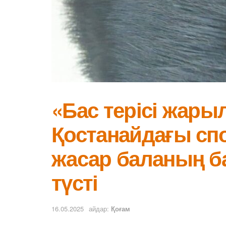
«Бас терісі жарыл
Қостанайдағы спо
жасар баланың б
түсті
16.05.2025
айдар:
Қоғам