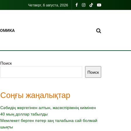
Четверг, 6 августа, 2026
НОМИКА
Поиск
Поиск
Соңғы жаңалықтар
Сәбидің жөргегінен алтын, жасөспірімнің киімінен
40 мың доллар табылды
Мемлекет берген пәтер заң талабына сай болмай
шықты