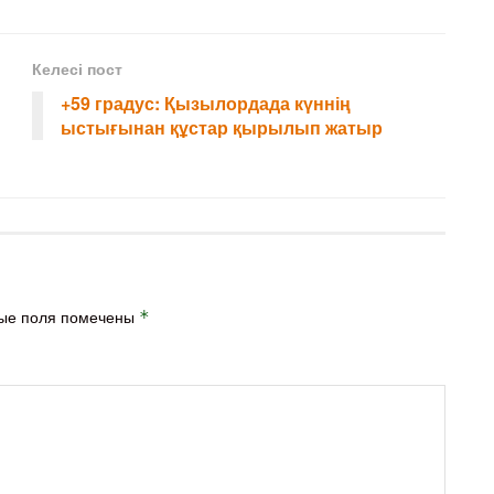
Келесі пост
+59 градус: Қызылордада күннің
ыстығынан құстар қырылып жатыр
ые поля помечены
*