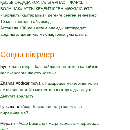
ҚЫЗЫЛОРДАДА «САНАЛЫ ҰРПАҚ – ЖАРҚЫН
БОЛАШАҚ» АТТЫ КЕҢЕЙТІЛГЕН МӘЖІЛІС ӨТТІ
«Қарғысты қайтарамыз» дегенге сенген зейнеткер
15 млн теңгеден айырылды
Астанада 100-ден астам адамды автокредит
арқылы алдаған қылмыстық топқа үкім шықты
Соңғы пікірлер
Бул
к
Бала өмірін бас пайдасынан төмен санайтын
кәсіпкерлерге шектеу қоямыз
Zhanna Abdikarimova
к
Назарбаев мектебінің түлегі
емтиханнан кейін мектептен шығарылды: дауға
депутат араласты
Гульшат
к
«Асар Баспана» жаңа қаржылық
пирамида ма?
Мұрат
к
«Асар Баспана» жаңа қаржылық пирамида
ма?