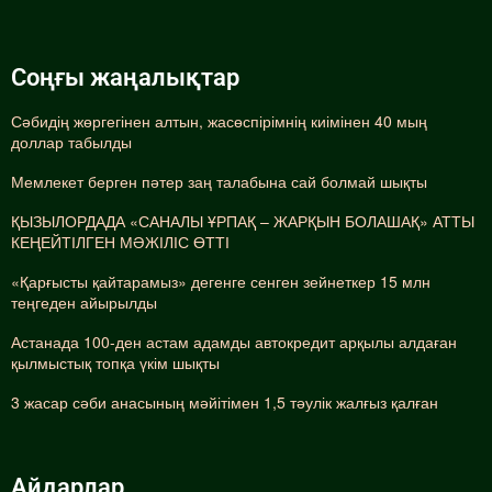
Соңғы жаңалықтар
Сәбидің жөргегінен алтын, жасөспірімнің киімінен 40 мың
доллар табылды
Мемлекет берген пәтер заң талабына сай болмай шықты
ҚЫЗЫЛОРДАДА «САНАЛЫ ҰРПАҚ – ЖАРҚЫН БОЛАШАҚ» АТТЫ
КЕҢЕЙТІЛГЕН МӘЖІЛІС ӨТТІ
«Қарғысты қайтарамыз» дегенге сенген зейнеткер 15 млн
теңгеден айырылды
Астанада 100-ден астам адамды автокредит арқылы алдаған
қылмыстық топқа үкім шықты
3 жасар сәби анасының мәйітімен 1,5 тәулік жалғыз қалған
Айдарлар