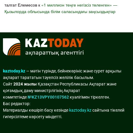
талгат Елемесов
к
«1 миллион теңге негізсіз төленген» —
Қызылорда облысында білім саласындағы заңсыздықтар
kaztoday.kz
— мәтін түрінде, бейнекөрініс және сурет арқылы
ақпарат тарататын тәуелсіз желілік басылым.
Сайт
2024 жылы
Қазақстан Республикасы Ақпарат және
қоғамдық даму министрлігінің Ақпарат
комитетінде
№KZ13VPY00107562
куәлігімен тіркелген.
Бас редактор:
Материалды көшіріп басу кезінде
kaztoday.kz
сайтына тікелей
гиперсілтеме көрсету міндетті.