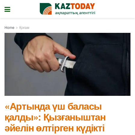
Home
Қоғам
«Артында үш баласы
қалды»: Қызғаныштан
әйелін өлтірген күдікті