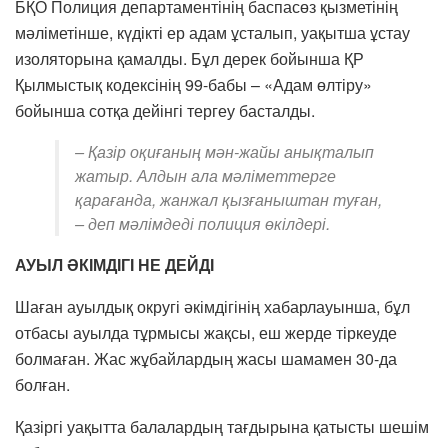
БҚО Полиция департаментінің баспасөз қызметінің
мәліметінше, күдікті ер адам ұсталып, уақытша ұстау
изоляторына қамалды. Бұл дерек бойынша ҚР
Қылмыстық кодексінің 99-бабы – «Адам өлтіру»
бойынша сотқа дейінгі тергеу басталды.
– Қазір оқиғаның мән-жайы анықталып
жатыр. Алдын ала мәліметтерге
қарағанда, жанжал қызғаныштан туған,
– деп мәлімдеді полиция өкілдері.
АУЫЛ ӘКІМДІГІ НЕ ДЕЙДІ
Шаған ауылдық округі әкімдігінің хабарлауынша, бұл
отбасы ауылда тұрмысы жақсы, еш жерде тіркеуде
болмаған. Жас жұбайлардың жасы шамамен 30-да
болған.
Қазіргі уақытта балалардың тағдырына қатысты шешім