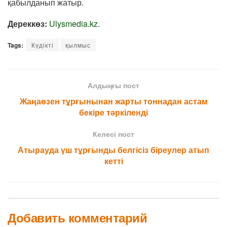
қабылданып жатыр.
Дереккөз:
Ulysmedia.kz
.
Tags:
Күдікті
қылмыс
Алдыңғы пост
Жаңаөзен тұрғынынан жарты тоннадан астам
бекіре тәркіленді
Келесі пост
Атырауда үш тұрғынды белгісіз біреулер атып
кетті
Добавить комментарий