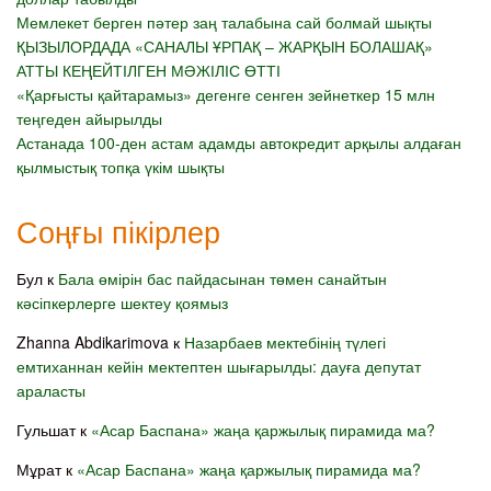
Мемлекет берген пәтер заң талабына сай болмай шықты
ҚЫЗЫЛОРДАДА «САНАЛЫ ҰРПАҚ – ЖАРҚЫН БОЛАШАҚ»
АТТЫ КЕҢЕЙТІЛГЕН МӘЖІЛІС ӨТТІ
«Қарғысты қайтарамыз» дегенге сенген зейнеткер 15 млн
теңгеден айырылды
Астанада 100-ден астам адамды автокредит арқылы алдаған
қылмыстық топқа үкім шықты
Соңғы пікірлер
Бул
к
Бала өмірін бас пайдасынан төмен санайтын
кәсіпкерлерге шектеу қоямыз
Zhanna Abdikarimova
к
Назарбаев мектебінің түлегі
емтиханнан кейін мектептен шығарылды: дауға депутат
араласты
Гульшат
к
«Асар Баспана» жаңа қаржылық пирамида ма?
Мұрат
к
«Асар Баспана» жаңа қаржылық пирамида ма?