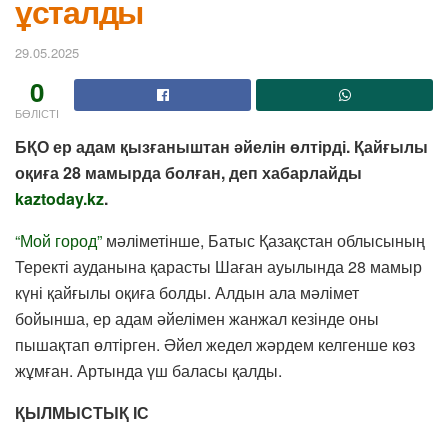
ұсталды
29.05.2025
0
БӨЛІСТІ
БҚО ер адам қызғаныштан әйелін өлтірді. Қайғылы
оқиға 28 мамырда болған, деп хабарлайды
kaztoday.kz
.
“Мой город”
мәліметінше, Батыс Қазақстан облысының
Теректі ауданына қарасты Шаған ауылында 28 мамыр
күні қайғылы оқиға болды. Алдын ала мәлімет
бойынша, ер адам әйелімен жанжал кезінде оны
пышақтап өлтірген. Әйел жедел жәрдем келгенше көз
жұмған. Артында үш баласы қалды.
ҚЫЛМЫСТЫҚ ІС