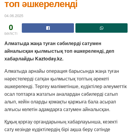
топ әшкереленді
04.06.2025
0
БӨЛІСТІ
Алматыда жаңа туған сәбилерді сатумен
айналысқан қылмыстық топ әшкереленді, деп
хабарлайды Kaztoday.kz.
Алматыда арнайы операция барысында жаңа туған
нәрестелерді сатқан қылмыстық топтың әрекеті
әшкереленді. Тергеу мәліметінше, күдіктілер әлеуметтік
осал топтарға жататын аналардан сәбилерді сатып
алып, кейін оларды қомақты қаржыға бала асырап
алғысы келетін адамдарға сатумен айналысқан.
Құқық қорғау органдарының хабарлауынша, кезекті
сату кезінде күдіктілердің бірі ақша беру сәтінде