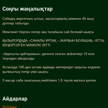
Соңғы жаңалықтар
Сәбидің жөргегінен алтын, жасөспірімнің киімінен 40 мың
доллар табылды
Мемлекет берген пәтер заң талабына сай болмай шықты
ҚЫЗЫЛОРДАДА «САНАЛЫ ҰРПАҚ – ЖАРҚЫН БОЛАШАҚ» АТТЫ
КЕҢЕЙТІЛГЕН МӘЖІЛІС ӨТТІ
«Қарғысты қайтарамыз» дегенге сенген зейнеткер 15 млн
теңгеден айырылды
Астанада 100-ден астам адамды автокредит арқылы алдаған
қылмыстық топқа үкім шықты
3 жасар сәби анасының мәйітімен 1,5 тәулік жалғыз қалған
Айдарлар
Рубрики