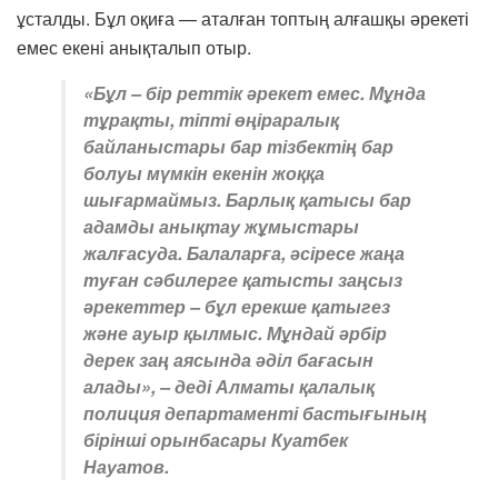
ұсталды. Бұл оқиға — аталған топтың алғашқы әрекеті
емес екені анықталып отыр.
«Бұл – бір реттік әрекет емес. Мұнда
тұрақты, тіпті өңіраралық
байланыстары бар тізбектің бар
болуы мүмкін екенін жоққа
шығармаймыз. Барлық қатысы бар
адамды анықтау жұмыстары
жалғасуда. Балаларға, әсіресе жаңа
туған сәбилерге қатысты заңсыз
әрекеттер – бұл ерекше қатыгез
және ауыр қылмыс. Мұндай әрбір
дерек заң аясында әділ бағасын
алады», – деді Алматы қалалық
полиция департаменті бастығының
бірінші орынбасары Куатбек
Науатов.