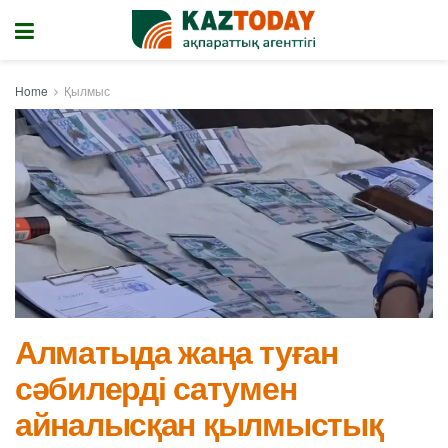
Home
Қылмыс
Алматыда жаңа туған
сәбилерді сатумен
айналысқан қылмыстық