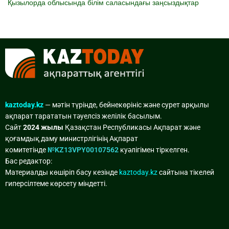
Қызылорда облысында білім саласындағы заңсыздықтар
kaztoday.kz
— мәтін түрінде, бейнекөрініс және сурет арқылы
ақпарат тарататын тәуелсіз желілік басылым.
Сайт
2024 жылы
Қазақстан Республикасы Ақпарат және
қоғамдық даму министрлігінің Ақпарат
комитетінде
№KZ13VPY00107562
куәлігімен тіркелген.
Бас редактор:
Материалды көшіріп басу кезінде
kaztoday.kz
сайтына тікелей
гиперсілтеме көрсету міндетті.