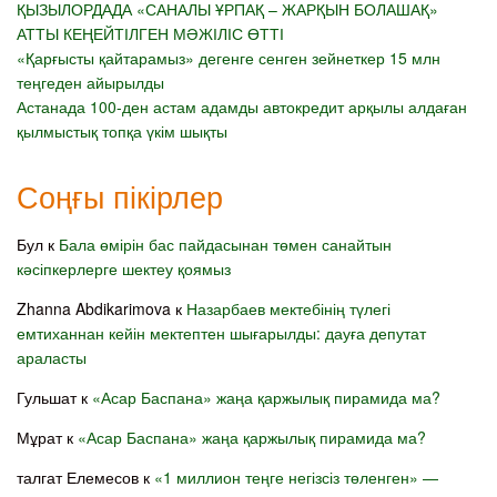
ҚЫЗЫЛОРДАДА «САНАЛЫ ҰРПАҚ – ЖАРҚЫН БОЛАШАҚ»
АТТЫ КЕҢЕЙТІЛГЕН МӘЖІЛІС ӨТТІ
«Қарғысты қайтарамыз» дегенге сенген зейнеткер 15 млн
теңгеден айырылды
Астанада 100-ден астам адамды автокредит арқылы алдаған
қылмыстық топқа үкім шықты
Соңғы пікірлер
Бул
к
Бала өмірін бас пайдасынан төмен санайтын
кәсіпкерлерге шектеу қоямыз
Zhanna Abdikarimova
к
Назарбаев мектебінің түлегі
емтиханнан кейін мектептен шығарылды: дауға депутат
араласты
Гульшат
к
«Асар Баспана» жаңа қаржылық пирамида ма?
Мұрат
к
«Асар Баспана» жаңа қаржылық пирамида ма?
талгат Елемесов
к
«1 миллион теңге негізсіз төленген» —