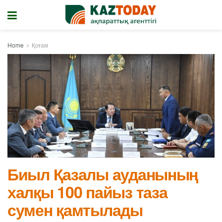
Home
Қоғам
Биыл Қазалы ауданының
халқы 100 пайыз таза
сумен қамтылады