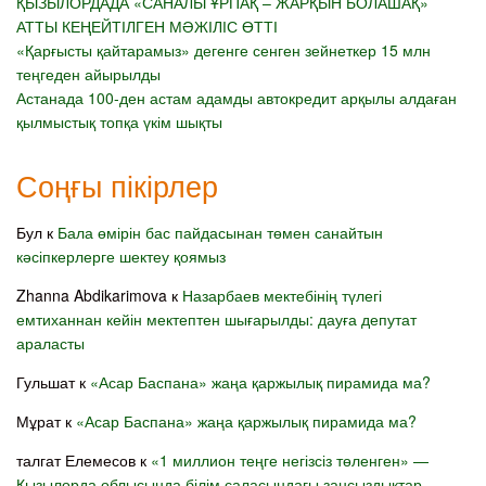
ҚЫЗЫЛОРДАДА «САНАЛЫ ҰРПАҚ – ЖАРҚЫН БОЛАШАҚ»
АТТЫ КЕҢЕЙТІЛГЕН МӘЖІЛІС ӨТТІ
«Қарғысты қайтарамыз» дегенге сенген зейнеткер 15 млн
теңгеден айырылды
Астанада 100-ден астам адамды автокредит арқылы алдаған
қылмыстық топқа үкім шықты
Соңғы пікірлер
Бул
к
Бала өмірін бас пайдасынан төмен санайтын
кәсіпкерлерге шектеу қоямыз
Zhanna Abdikarimova
к
Назарбаев мектебінің түлегі
емтиханнан кейін мектептен шығарылды: дауға депутат
араласты
Гульшат
к
«Асар Баспана» жаңа қаржылық пирамида ма?
Мұрат
к
«Асар Баспана» жаңа қаржылық пирамида ма?
талгат Елемесов
к
«1 миллион теңге негізсіз төленген» —
Қызылорда облысында білім саласындағы заңсыздықтар