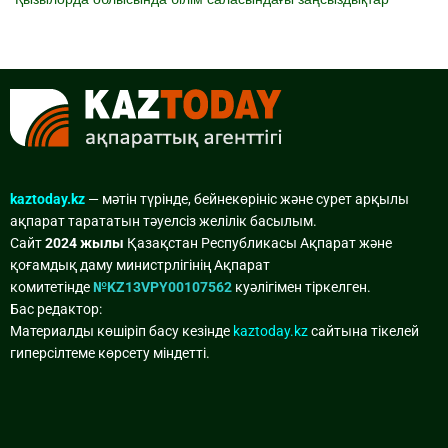
kaztoday.kz
— мәтін түрінде, бейнекөрініс және сурет арқылы
ақпарат тарататын тәуелсіз желілік басылым.
Сайт
2024 жылы
Қазақстан Республикасы Ақпарат және
қоғамдық даму министрлігінің Ақпарат
комитетінде
№KZ13VPY00107562
куәлігімен тіркелген.
Бас редактор:
Материалды көшіріп басу кезінде
kaztoday.kz
сайтына тікелей
гиперсілтеме көрсету міндетті.