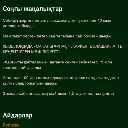
Соңғы жаңалықтар
Сәбидің жөргегінен алтын, жасөспірімнің киімінен 40 мың
доллар табылды
Мемлекет берген пәтер заң талабына сай болмай шықты
ҚЫЗЫЛОРДАДА «САНАЛЫ ҰРПАҚ – ЖАРҚЫН БОЛАШАҚ» АТТЫ
КЕҢЕЙТІЛГЕН МӘЖІЛІС ӨТТІ
«Қарғысты қайтарамыз» дегенге сенген зейнеткер 15 млн
теңгеден айырылды
Астанада 100-ден астам адамды автокредит арқылы алдаған
қылмыстық топқа үкім шықты
3 жасар сәби анасының мәйітімен 1,5 тәулік жалғыз қалған
Айдарлар
Рубрики