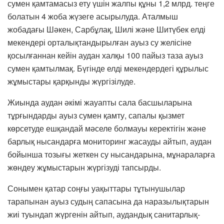
сумен қамтамасыз ету үшін жалпы құны 1,2 млрд. теңге
болатын 4 жоба жүзеге асырылуда. Аталмыш
жобадағы Шәкен, Сарбұлақ, Шилі және Шитүбек елді
мекендері орталықтандырылған ауыз су желісіне
қосылғаннан кейін аудан халқы 100 пайыз таза ауыз
сумен қамтылмақ. Бүгінде елді мекендердегі құрылыс
жұмыстары қарқынды жүргізілуде.
Жиында аудан әкімі жауапты сала басшыларына
тұрғындарды ауыз сумен қамту, сапалы қызмет
көрсетуде ешқандай мәселе болмауы керектігін және
барлық нысандарға мониторинг жасауды айтып, аудан
бойынша тозығы жеткен су нысандарына, мұнараларға
жөндеу жұмыстарын жүргізуді тапсырды.
Сонымен қатар соңғы уақыттары тұтынушылар
тарапынан ауыз судың сапасына да наразылықтарын
жиі туындап жүргенін айтып, аудандық санитарлық-