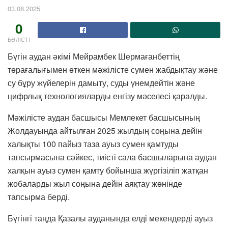
03.08.2025
0
БӨЛІСТІ
Бүгін аудан әкімі Мейрамбек Шермағанбеттің
төрағалығымен өткен мәжілісте сумен жабдықтау және
су бұру жүйелерін дамыту, суды үнемдейтін және
цифрлық технологияларды енгізу мәселесі қаралды.
Мәжілісте аудан басшысы Мемлекет басшысының
Жолдауында айтылған 2025 жылдың соңына дейін
халықты 100 пайыз таза ауыз сумен қамтуды
тапсырмасына сәйкес, тиісті сала басшыларына аудан
халқын ауыз сумен қамту бойынша жүргізіліп жатқан
жобаларды жыл соңына дейін аяқтау жөнінде
тапсырма берді.
Бүгінгі таңда Қазалы ауданында елді мекендерді ауыз