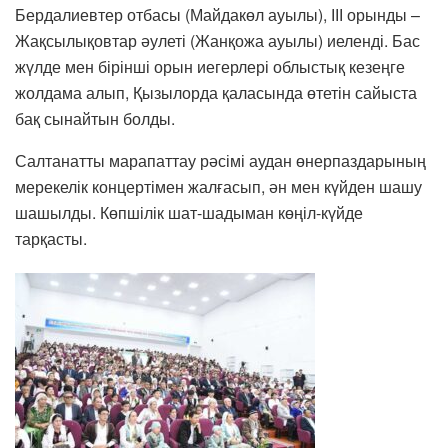
Бердалиевтер отбасы (Майдакөл ауылы), ІІІ орынды –
Жақсылықовтар әулеті (Жанқожа ауылы) иеленді. Бас
жүлде мен бірінші орын иегерлері облыстық кезеңге
жолдама алып, Қызылорда қаласында өтетін сайыста
бақ сынайтын болды.
Салтанатты марапаттау рәсімі аудан өнерпаздарының
мерекелік концертімен жалғасып, ән мен күйден шашу
шашылды. Көпшілік шат-шадыман көңіл-күйде
тарқасты.