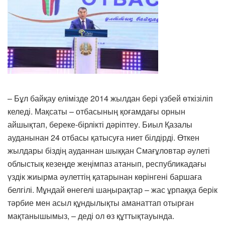
– Бұл байқау елімізде 2014 жылдан бері үзбей өткізіліп
келеді. Мақсаты – отбасының қоғамдағы орнын
айшықтап, береке-бірлікті дәріптеу. Биыл Қазалы
ауданынан 24 отбасы қатысуға ниет білдірді. Өткен
жылдары біздің ауданнан шыққан Смағұловтар әулеті
облыстық кезеңде жеңімпаз атанып, республикадағы
үздік жиырма әулеттің қатарынан көрінгені баршаға
белгілі. Мұндай өнегелі шаңырақтар – жас ұрпаққа берік
тәрбие мен асыл құндылықты аманаттап отырған
мақтанышымыз, – деді ол өз құттықтауында.