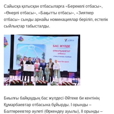
Сайысқа қатысқан отбасыларға «Берекелі отбасы»,
«Өнерлі отбасы», «Бақытты отбасы», «Зияткер
отбасы» сынды арнайы номинациялар беріліп, естелік
сыйлықтар табысталды.
Биылғы байқаудың бас жүлдесі Әйтеке би кентінің
Құмарбаевтар отбасына бұйырды. І орынды –
Балтөреевтер әулеті (Өркендеу ауылы), ІІ орынды –