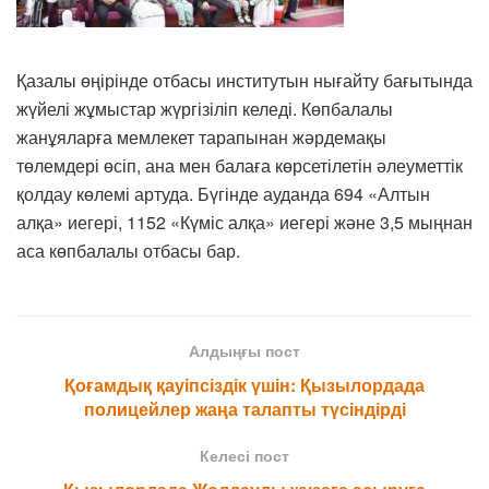
Қазалы өңірінде отбасы институтын нығайту бағытында
жүйелі жұмыстар жүргізіліп келеді. Көпбалалы
жанұяларға мемлекет тарапынан жәрдемақы
төлемдері өсіп, ана мен балаға көрсетілетін әлеуметтік
қолдау көлемі артуда. Бүгінде ауданда 694 «Алтын
алқа» иегері, 1152 «Күміс алқа» иегері және 3,5 мыңнан
аса көпбалалы отбасы бар.
Алдыңғы пост
Қоғамдық қауіпсіздік үшін: Қызылордада
полицейлер жаңа талапты түсіндірді
Келесі пост