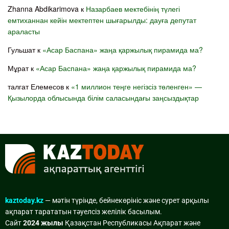
Zhanna Abdikarimova
к
Назарбаев мектебінің түлегі
емтиханнан кейін мектептен шығарылды: дауға депутат
араласты
Гульшат
к
«Асар Баспана» жаңа қаржылық пирамида ма?
Мұрат
к
«Асар Баспана» жаңа қаржылық пирамида ма?
талгат Елемесов
к
«1 миллион теңге негізсіз төленген» —
Қызылорда облысында білім саласындағы заңсыздықтар
kaztoday.kz
— мәтін түрінде, бейнекөрініс және сурет арқылы
ақпарат тарататын тәуелсіз желілік басылым.
Сайт
2024 жылы
Қазақстан Республикасы Ақпарат және