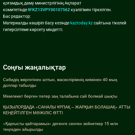
қоғамдық даму министрлігінің Ақпарат
комитетінде
№KZ13VPY00107562
куәлігімен тіркелген.
Бас редактор:
Материалды көшіріп басу кезінде
kaztoday.kz
сайтына тікелей
гиперсілтеме көрсету міндетті.
Соңғы жаңалықтар
Сәбидің жөргегінен алтын, жасөспірімнің киімінен 40 мың
доллар табылды
Мемлекет берген пәтер заң талабына сай болмай шықты
ҚЫЗЫЛОРДАДА «САНАЛЫ ҰРПАҚ – ЖАРҚЫН БОЛАШАҚ» АТТЫ
КЕҢЕЙТІЛГЕН МӘЖІЛІС ӨТТІ
«Қарғысты қайтарамыз» дегенге сенген зейнеткер 15 млн
теңгеден айырылды