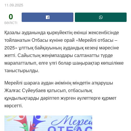
11.09.2025
0
БӨЛІСТІ
Қазалы ауданында қыркүйектің екінші жексенбісінде
тойланатын Отбасы күніне орай «Мерейлі отбасы –
2025» ұлттық байқауының аудандық кезеңі мәресіне
жетті. Сайыстың жеңімпаздары салтанатты түрде
марапатталып, елге үлгі болар шаңырақтар көпшілікке
таныстырылды.
Мерейлі шараға аудан әкімінің міндетін атқарушы
Жалғас Сүйеубаев қатысып, отбасылық
құндылықтарды дәріптеп жүрген әулеттерге құрмет
көрсетті.