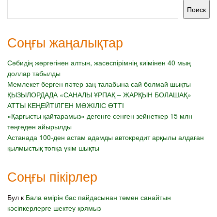
Поиск
Соңғы жаңалықтар
Сәбидің жөргегінен алтын, жасөспірімнің киімінен 40 мың
доллар табылды
Мемлекет берген пәтер заң талабына сай болмай шықты
ҚЫЗЫЛОРДАДА «САНАЛЫ ҰРПАҚ – ЖАРҚЫН БОЛАШАҚ»
АТТЫ КЕҢЕЙТІЛГЕН МӘЖІЛІС ӨТТІ
«Қарғысты қайтарамыз» дегенге сенген зейнеткер 15 млн
теңгеден айырылды
Астанада 100-ден астам адамды автокредит арқылы алдаған
қылмыстық топқа үкім шықты
Соңғы пікірлер
Бул
к
Бала өмірін бас пайдасынан төмен санайтын
кәсіпкерлерге шектеу қоямыз