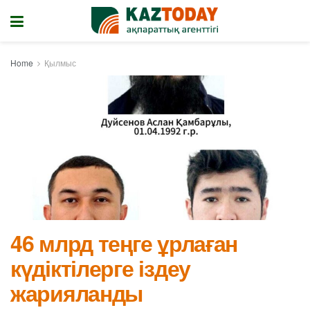
Home
Қылмыс
46 млрд теңге ұрлаған
күдіктілерге іздеу
жарияланды