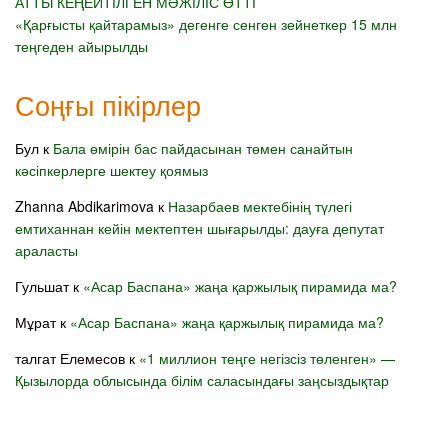
АТТЫ КЕҢЕЙТІЛГЕН МӘЖІЛІС ӨТТІ
«Қарғысты қайтарамыз» дегенге сенген зейнеткер 15 млн
теңгеден айырылды
Соңғы пікірлер
Бул
к
Бала өмірін бас пайдасынан төмен санайтын
кәсіпкерлерге шектеу қоямыз
Zhanna Abdikarimova
к
Назарбаев мектебінің түлегі
емтиханнан кейін мектептен шығарылды: дауға депутат
араласты
Гульшат
к
«Асар Баспана» жаңа қаржылық пирамида ма?
Мұрат
к
«Асар Баспана» жаңа қаржылық пирамида ма?
талгат Елемесов
к
«1 миллион теңге негізсіз төленген» —
Қызылорда облысында білім саласындағы заңсыздықтар