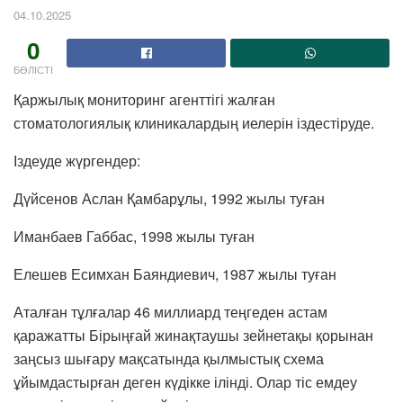
04.10.2025
0
БӨЛІСТІ
Қаржылық мониторинг агенттігі жалған
стоматологиялық клиникалардың иелерін іздестіруде.
Іздеуде жүргендер:
Дүйсенов Аслан Қамбарұлы, 1992 жылы туған
Иманбаев Габбас, 1998 жылы туған
Елешев Есимхан Баяндиевич, 1987 жылы туған
Аталған тұлғалар 46 миллиард теңгеден астам
қаражатты Бірыңғай жинақтаушы зейнетақы қорынан
заңсыз шығару мақсатында қылмыстық схема
ұйымдастырған деген күдікке ілінді. Олар тіс емдеу