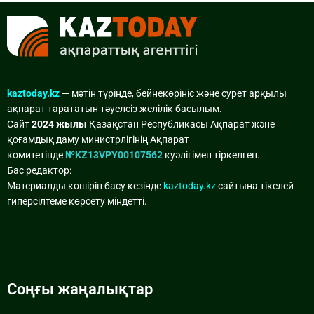
kaztoday.kz
— мәтін түрінде, бейнекөрініс және сурет арқылы
ақпарат тарататын тәуелсіз желілік басылым.
Сайт
2024 жылы
Қазақстан Республикасы Ақпарат және
қоғамдық даму министрлігінің Ақпарат
комитетінде
№KZ13VPY00107562
куәлігімен тіркелген.
Бас редактор:
Материалды көшіріп басу кезінде
kaztoday.kz
сайтына тікелей
гиперсілтеме көрсету міндетті.
Соңғы жаңалықтар