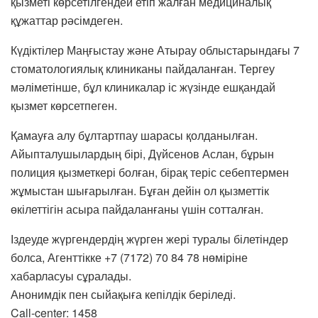
қызметі көрсетілгендей етіп жалған медициналық
құжаттар рәсімдеген.
Күдіктілер Маңғыстау және Атырау облыстарындағы 7
стоматологиялық клиниканы пайдаланған. Тергеу
мәліметінше, бұл клиникалар іс жүзінде ешқандай
қызмет көрсетпеген.
Қамауға алу бұлтартпау шарасы қолданылған.
Айыпталушылардың бірі, Дүйсенов Аслан, бұрын
полиция қызметкері болған, бірақ теріс себептермен
жұмыстан шығарылған. Бұған дейін ол қызметтік
өкілеттігін асыра пайдаланғаны үшін сотталған.
Іздеуде жүргендердің жүрген жері туралы білетіндер
болса, Агенттікке +7 (7172) 70 84 78 нөміріне
хабарласуы сұралады.
Анонимдік пен сыйақыға кепілдік беріледі.
Call-center: 1458