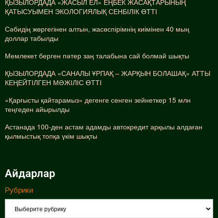
ҚЫЗЫЛОРДАДА «ЖАСЫЛ ЕЛ» ЕҢБЕК ЖАСАҚТАРЫНЫҢ
ҚАТЫСУЫМЕН ЭКОЛОГИЯЛЫҚ СЕНБІЛІК ӨТТІ
Сәбидің жөргегінен алтын, жасөспірімнің киімінен 40 мың
доллар табылды
Мемлекет берген пәтер заң талабына сай болмай шықты
ҚЫЗЫЛОРДАДА «САНАЛЫ ҰРПАҚ – ЖАРҚЫН БОЛАШАҚ» АТТЫ
КЕҢЕЙТІЛГЕН МӘЖІЛІС ӨТТІ
«Қарғысты қайтарамыз» дегенге сенген зейнеткер 15 млн
теңгеден айырылды
Астанада 100-ден астам адамды автокредит арқылы алдаған
қылмыстық топқа үкім шықты
Айдарлар
Рубрики