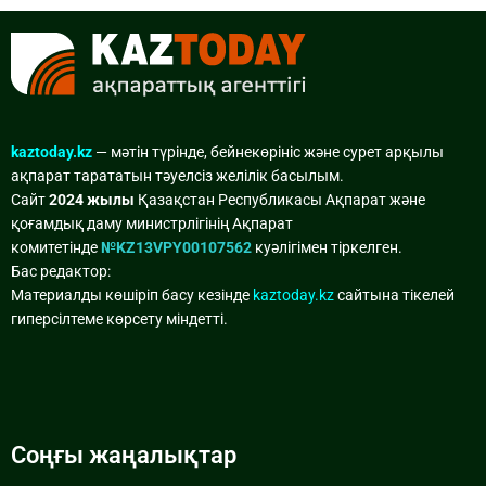
kaztoday.kz
— мәтін түрінде, бейнекөрініс және сурет арқылы
ақпарат тарататын тәуелсіз желілік басылым.
Сайт
2024 жылы
Қазақстан Республикасы Ақпарат және
қоғамдық даму министрлігінің Ақпарат
комитетінде
№KZ13VPY00107562
куәлігімен тіркелген.
Бас редактор:
Материалды көшіріп басу кезінде
kaztoday.kz
сайтына тікелей
гиперсілтеме көрсету міндетті.
Соңғы жаңалықтар