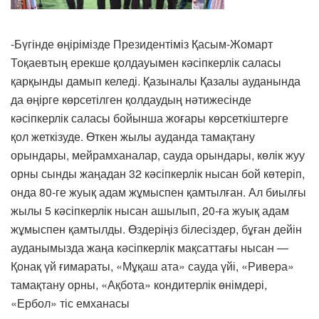
-Бүгінде өңірімізде Президентіміз Қасым-Жомарт
Тоқаевтың ерекше қолдауымен кәсіпкерлік саласы
қарқынды дамып келеді. Қазыналы Қазалы ауданында
да өңірге көрсетілген қолдаудың нәтижесінде
кәсіпкерлік саласы бойынша жоғары көрсеткіштерге
қол жеткізуде. Өткен жылы ауданда тамақтану
орындары, мейрамханалар, сауда орындары, көлік жуу
орны сынды жаңадан 32 кәсіпкерлік нысан бой көтеріп,
онда 80-ге жуық адам жұмыспен қамтылған. Ал биылғы
жылы 5 кәсіпкерлік нысан ашылып, 20-ға жуық адам
жұмыспен қамтылды. Өздеріңіз білесіздер, бұған дейін
ауданымызда жаңа кәсіпкерлік мақсаттағы нысан —
Қонақ үй ғимараты, «Мұқаш ата» сауда үйі, «Ривера»
тамақтану орны, «Ақбота» кондитерлік өнімдері,
«Ербол» тіс емханасы