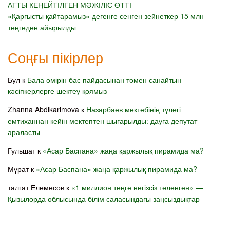
АТТЫ КЕҢЕЙТІЛГЕН МӘЖІЛІС ӨТТІ
«Қарғысты қайтарамыз» дегенге сенген зейнеткер 15 млн
теңгеден айырылды
Соңғы пікірлер
Бул
к
Бала өмірін бас пайдасынан төмен санайтын
кәсіпкерлерге шектеу қоямыз
Zhanna Abdikarimova
к
Назарбаев мектебінің түлегі
емтиханнан кейін мектептен шығарылды: дауға депутат
араласты
Гульшат
к
«Асар Баспана» жаңа қаржылық пирамида ма?
Мұрат
к
«Асар Баспана» жаңа қаржылық пирамида ма?
талгат Елемесов
к
«1 миллион теңге негізсіз төленген» —
Қызылорда облысында білім саласындағы заңсыздықтар