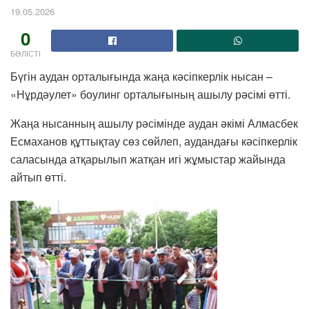
19.05.2026
0
БӨЛІСТІ
Бүгін аудан орталығында жаңа кәсіпкерлік нысан –
«Нұрдәулет» боулинг орталығының ашылу рәсімі өтті.
Жаңа нысанның ашылу рәсімінде аудан әкімі Алмасбек
Есмаханов құттықтау сөз сөйлеп, аудандағы кәсіпкерлік
саласында атқарылып жатқан игі жұмыстар жайында
айтып өтті.