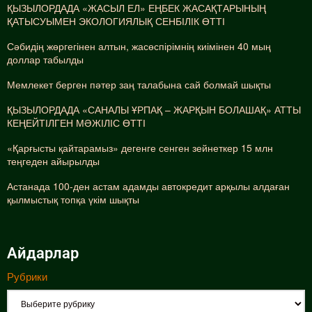
ҚЫЗЫЛОРДАДА «ЖАСЫЛ ЕЛ» ЕҢБЕК ЖАСАҚТАРЫНЫҢ
ҚАТЫСУЫМЕН ЭКОЛОГИЯЛЫҚ СЕНБІЛІК ӨТТІ
Сәбидің жөргегінен алтын, жасөспірімнің киімінен 40 мың
доллар табылды
Мемлекет берген пәтер заң талабына сай болмай шықты
ҚЫЗЫЛОРДАДА «САНАЛЫ ҰРПАҚ – ЖАРҚЫН БОЛАШАҚ» АТТЫ
КЕҢЕЙТІЛГЕН МӘЖІЛІС ӨТТІ
«Қарғысты қайтарамыз» дегенге сенген зейнеткер 15 млн
теңгеден айырылды
Астанада 100-ден астам адамды автокредит арқылы алдаған
қылмыстық топқа үкім шықты
Айдарлар
Рубрики