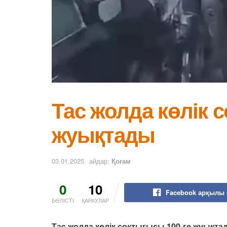
Тас жолда көлік 
жуықтады
03.01.2025
айдар:
Қоғам
0
10
Facebook арқылы 
БӨЛІСТІ
ҚАРАУЛАР
Тас жолда көлік соқтығысы 100-ге жуықтад