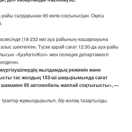
райы салдарынан 95 көлік соқтығысқан. Оқиға
.
учаскесінде (18-232 км) ауа райының нашарлауына
ғалыс шектелген. Түске қарай сағат 12:30-да ауа-райы
ғалысын «ҚазАвтоЖол» мен полиция департаменті
елдеген.
 жүргізушілердің жылдамдық режимін және
нысты тас жолдың 153-ші шақырымында сағат
 шамамен 95 автомобиль жаппай соқтығысты», —
мен трактор жұмылдырылып, бір жолақ тазартылды.