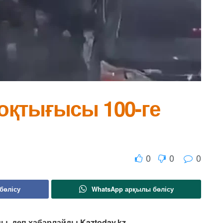
соқтығысы 100-ге
0
0
0
бөлісу
WhatsApp арқылы бөлісу
ы, деп хабарлайды Kaztoday.kz.