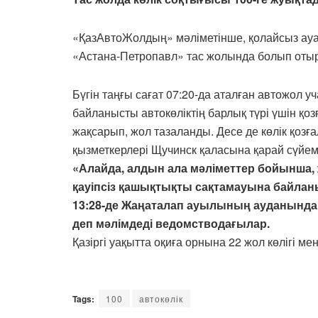
«ҚазАвтоЖолдың» мәліметінше, қолайсыз ауа 
«Астана-Петропавл» тас жолында болып отыр
Бүгін таңғы сағат 07:20-да аталған автожол 
байланысты автокөліктің барлық түрі үшін қоз
жақсарып, жол тазаланды. Десе де көлік қоз
қызметкерлері Щучинск қаласына қарай сүйем
«Алайда, алдын ала мәліметтер бойынша,
қауіпсіз қашықтықты сақтамауына байла
13:28-де Жаңаталап ауылының ауданында
деп мәлімдеді ведомстводағылар.
Қазіргі уақытта оқиға орнына 22 жол көлігі 
Tags:
100
автокөлік