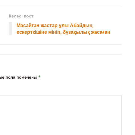
Келесі пост
Масайған жастар ұлы Абайдың
ескерткішіне мініп, бұзақылық жасаған
ые поля помечены
*