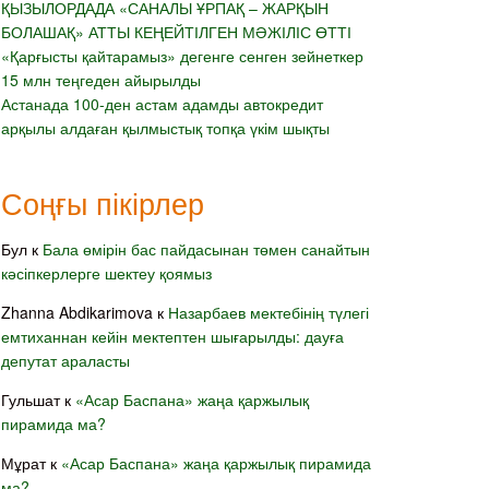
ҚЫЗЫЛОРДАДА «САНАЛЫ ҰРПАҚ – ЖАРҚЫН
БОЛАШАҚ» АТТЫ КЕҢЕЙТІЛГЕН МӘЖІЛІС ӨТТІ
«Қарғысты қайтарамыз» дегенге сенген зейнеткер
15 млн теңгеден айырылды
Астанада 100-ден астам адамды автокредит
арқылы алдаған қылмыстық топқа үкім шықты
Соңғы пікірлер
Бул
к
Бала өмірін бас пайдасынан төмен санайтын
кәсіпкерлерге шектеу қоямыз
Zhanna Abdikarimova
к
Назарбаев мектебінің түлегі
емтиханнан кейін мектептен шығарылды: дауға
депутат араласты
Гульшат
к
«Асар Баспана» жаңа қаржылық
пирамида ма?
Мұрат
к
«Асар Баспана» жаңа қаржылық пирамида
ма?