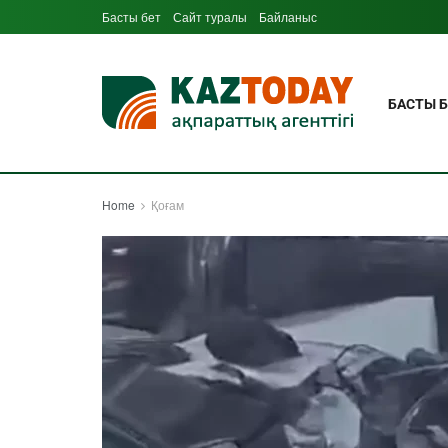
Басты бет
Сайт туралы
Байланыс
БАСТЫ Б
Home
Қоғам