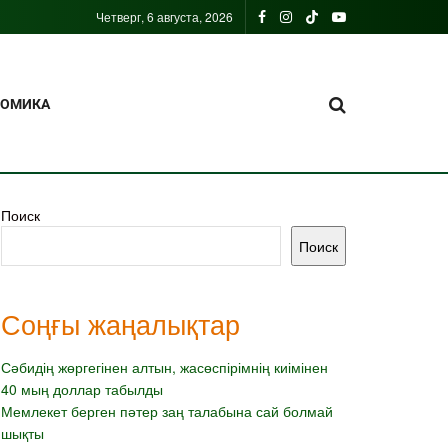
Четверг, 6 августа, 2026
НОМИКА
Поиск
Поиск
Соңғы жаңалықтар
Сәбидің жөргегінен алтын, жасөспірімнің киімінен
40 мың доллар табылды
Мемлекет берген пәтер заң талабына сай болмай
шықты