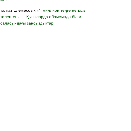
талгат Елемесов
к
«1 миллион теңге негізсіз
төленген» — Қызылорда облысында білім
саласындағы заңсыздықтар