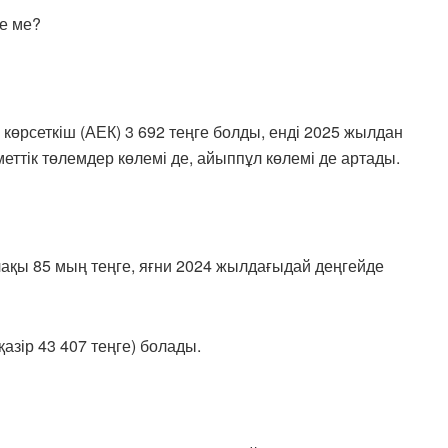
е ме?
 көрсеткіш (АЕК) 3 692 теңге болды, енді 2025 жылдан
еттік төлемдер көлемі де, айыппұл көлемі де артады.
лақы 85 мың теңге, яғни 2024 жылдағыдай деңгейде
(қазір 43 407 теңге) болады.