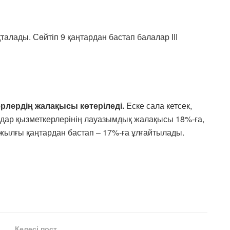
лады. Сөйтіп 9 қаңтардан бастап балалар ІІІ
ердің жалақысы көтеріледі.
Еске сала кетсек,
дар қызметкерлерінің лауазымдық жалақысы 18%-ға,
 жылғы қаңтардан бастап – 17%-ға ұлғайтылады.
Келесі пост