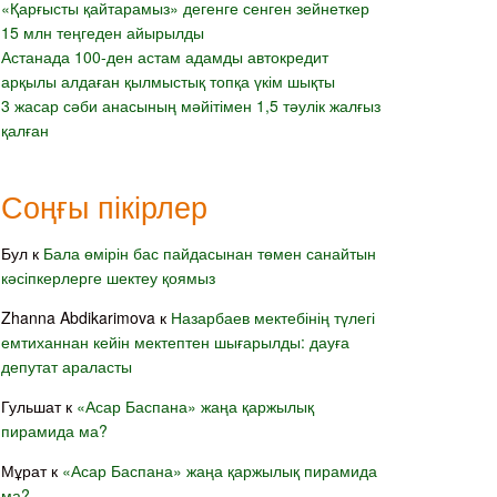
«Қарғысты қайтарамыз» дегенге сенген зейнеткер
15 млн теңгеден айырылды
Астанада 100-ден астам адамды автокредит
арқылы алдаған қылмыстық топқа үкім шықты
3 жасар сәби анасының мәйітімен 1,5 тәулік жалғыз
қалған
Соңғы пікірлер
Бул
к
Бала өмірін бас пайдасынан төмен санайтын
кәсіпкерлерге шектеу қоямыз
Zhanna Abdikarimova
к
Назарбаев мектебінің түлегі
емтиханнан кейін мектептен шығарылды: дауға
депутат араласты
Гульшат
к
«Асар Баспана» жаңа қаржылық
пирамида ма?
Мұрат
к
«Асар Баспана» жаңа қаржылық пирамида
ма?