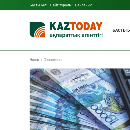
Басты бет
Сайт туралы
Байланыс
БАСТЫ Б
Home
Экономика