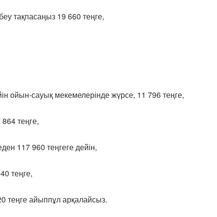
еу тақпасаңыз 19 660 теңге,
йін ойын-сауық мекемелерінде жүрсе, 11 796 теңге,
 864 теңге,
ден 117 960 теңгеге дейін,
40 теңге,
320 теңге айыппұл арқалайсыз.