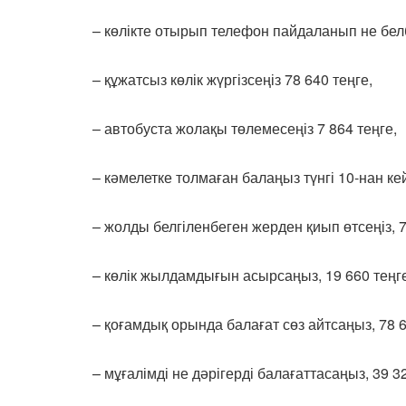
– көлікте отырып телефон пайдаланып не белб
– құжатсыз көлік жүргізсеңіз 78 640 теңге,
– автобуста жолақы төлемесеңіз 7 864 теңге,
– кәмелетке толмаған балаңыз түнгі 10-нан ке
– жолды белгіленбеген жерден қиып өтсеңіз, 7
– көлік жылдамдығын асырсаңыз, 19 660 теңге
– қоғамдық орында балағат сөз айтсаңыз, 78 6
– мұғалімді не дәрігерді балағаттасаңыз, 39 