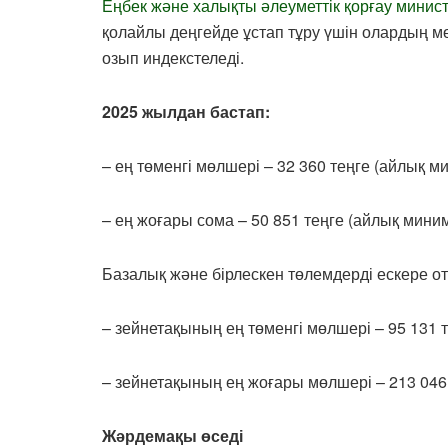
Еңбек және халықты әлеуметтік қорғау минист
қолайлы деңгейде ұстап тұру үшін олардың м
озып индекстеледі.
2025 жылдан бастап:
– ең төменгі мөлшері – 32 360 теңге (айлық 
– ең жоғары сома – 50 851 теңге (айлық мин
Базалық және бірлескен төлемдерді ескере 
– зейнетақының ең төменгі мөлшері – 95 131 т
– зейнетақының ең жоғары мөлшері – 213 046 
Жәрдемақы өседі