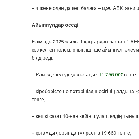
– 4 және одан да көп балаға – 8,90 АЕК, яғни 3
Айыппұлдар өседі
Елімізде 2025 жылы 1 қаңтардан бастап 1 АЕК
кез келген төлем, оның ішінде айыппұл, әлеум
білдіреді.
– Рәміздерімізді қорласаңыз
11 796 000
теңге,
– кіреберісте не пәтеріңіздің есігінің алдын
теңге,
– кешкі сағат 10-нан кейін шулап, елдің тыны
– қоғамдық орында түкірсеңіз 19 660 теңге,