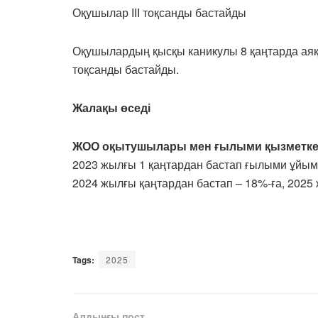
Оқушылар ІІІ тоқсанды бастайды
Оқушылардың қысқы каникулы 8 қаңтарда аяқта
тоқсанды бастайды.
Жалақы өседі
ЖОО оқытушылары мен ғылыми қызметкерл
2023 жылғы 1 қаңтардан бастап ғылыми ұйым
2024 жылғы қаңтардан бастап – 18%-ға, 2025
Tags:
2025
Алдыңғы пост