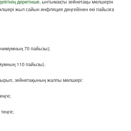
рлігінің дерегінше
, ынтымақты зейнетақы мөлшерін
өлшері жыл сайын инфляция деңгейінен екі пайызға
минимумның 70 пайызы);
имумның 110 пайызы).
отырып, зейнетақының жалпы мөлшері:
еңге;
теңге;