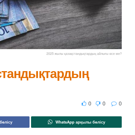
2025 жылы қазақстандықтардың айлығы өсе ме?
стандықтардың
0
0
0
бөлісу
WhatsApp арқылы бөлісу