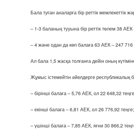
Бала туған аналарға бір реттік мемлекеттік ж
– 1-3 баланың тууына бір реттік төлем 38 АЕК 
– 4 және одан да көп балаға 63 АЕК – 247 716 
Ал бала 1,5 жасқа толғанға дейін оның күтімі
Жұмыс істемейтін әйелдерге республикалық 
– бірінші балаға – 5,76 АЕК, ол 22 648,32 теңге
– екінші балаға – 6,81 АЕК, ол 26 776,92 теңге;
– үшінші балаға – 7,85 АЕК, яғни 30 866,2 теңг