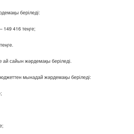
әрдемақы беріледі:
– 149 416 теңге;
теңге.
не ай сайын жәрдемақы беріледі.
бюджеттен мынадай жәрдемақы беріледі:
;
е;