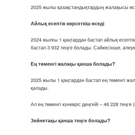
2025 жылы қазақстандықтардың жалақысы өс
Айлық есептік көрсеткіш өседі
2024 жылғы 1 қаңтардан бастап айлық есептік
бастап 3 932 теңге болады. Сәйкесінше, әлеум
Ең төменгі жалақы қанша болады?
2025 жылы 1 қаңтардан бастап ең төменгі жа
қалады.
Ал ең төменгі күнкөріс деңгейі – 46 228 теңге 
Зейнетақы қанша теңге болады?