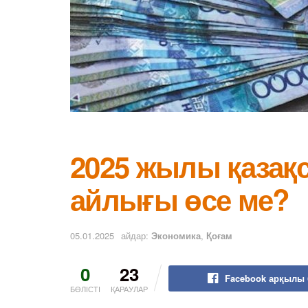
2025 жылы қазақ
айлығы өсе ме?
05.01.2025
айдар:
Экономика
,
Қоғам
0
23
Facebook арқылы 
БӨЛІСТІ
ҚАРАУЛАР