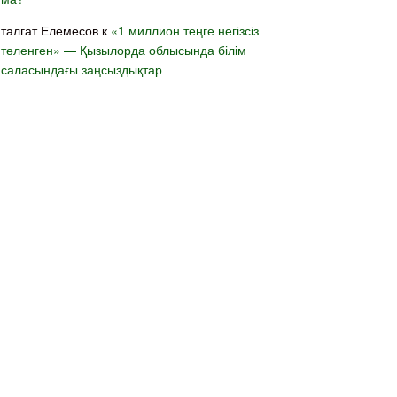
талгат Елемесов
к
«1 миллион теңге негізсіз
төленген» — Қызылорда облысында білім
саласындағы заңсыздықтар