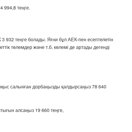
4 994,8 теңге.
 3 932 теңге болады. Яғни бұл АЕК-пен есептелетін
еттік төлемдер және т.б. көлемі де артады дегенді
а қоқыс салынған дорбаңызды қалдырсаңыз 78 640
штығын алсаңыз 19 660 теңге,