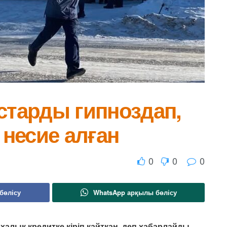
старды гипноздап,
несие алған
0
0
0
бөлісу
WhatsApp арқылы бөлісу
 халық кредитке кіріп қайтқан, деп хабарлайды