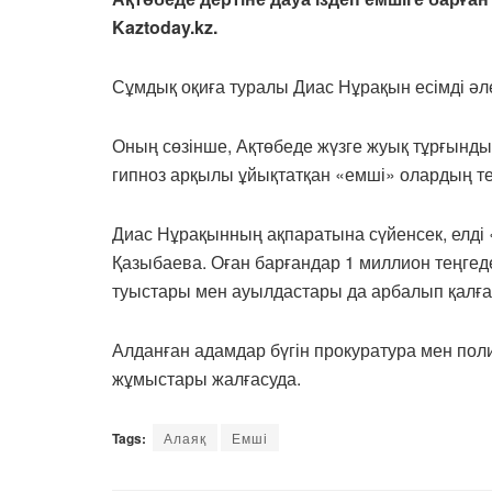
Kaztoday.kz.
Сұмдық оқиға туралы Диас Нұрақын есімді ә
Оның сөзінше, Ақтөбеде жүзге жуық тұрғынды
гипноз арқылы ұйықтатқан «емші» олардың т
Диас Нұрақынның ақпаратына сүйенсек, елді 
Қазыбаева. Оған барғандар 1 миллион теңгеде
туыстары мен ауылдастары да арбалып қалға
Алданған адамдар бүгін прокуратура мен поли
жұмыстары жалғасуда.
Tags:
Алаяқ
Емші