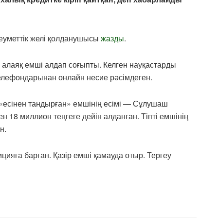
леуметтік желі қолданушысы
жазды
.
 алаяқ емші алдап соғыпты. Келген науқастарды
елефондарынан онлайн несие рәсімдеген.
«есінен тандырған» емшінің есімі — Сұлушаш
н 18 миллион теңгеге дейін алданған. Тіпті емшінің
н.
цияға барған. Қазір емші қамауда отыр. Тергеу