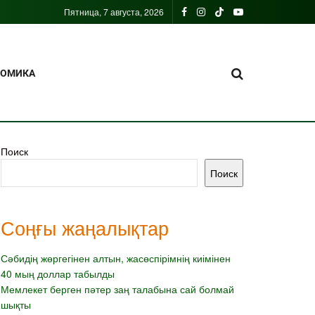
Пятница, 7 августа, 2026
НОМИКА
Поиск
Поиск
Соңғы жаңалықтар
Сәбидің жөргегінен алтын, жасөспірімнің киімінен
40 мың доллар табылды
Мемлекет берген пәтер заң талабына сай болмай
шықты