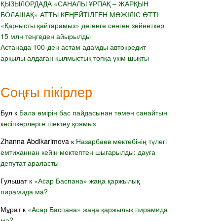
ҚЫЗЫЛОРДАДА «САНАЛЫ ҰРПАҚ – ЖАРҚЫН
БОЛАШАҚ» АТТЫ КЕҢЕЙТІЛГЕН МӘЖІЛІС ӨТТІ
«Қарғысты қайтарамыз» дегенге сенген зейнеткер
15 млн теңгеден айырылды
Астанада 100-ден астам адамды автокредит
арқылы алдаған қылмыстық топқа үкім шықты
Соңғы пікірлер
Бул
к
Бала өмірін бас пайдасынан төмен санайтын
кәсіпкерлерге шектеу қоямыз
Zhanna Abdikarimova
к
Назарбаев мектебінің түлегі
емтиханнан кейін мектептен шығарылды: дауға
депутат араласты
Гульшат
к
«Асар Баспана» жаңа қаржылық
пирамида ма?
Мұрат
к
«Асар Баспана» жаңа қаржылық пирамида
ма?