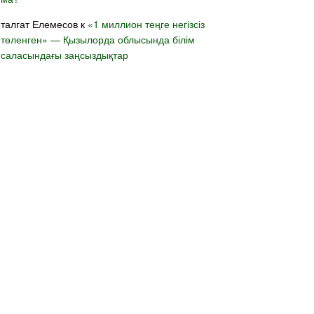
талгат Елемесов
к
«1 миллион теңге негізсіз
төленген» — Қызылорда облысында білім
саласындағы заңсыздықтар