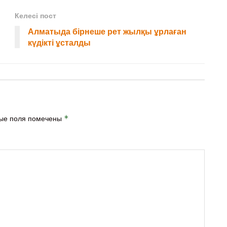
Келесі пост
Алматыда бірнеше рет жылқы ұрлаған
күдікті ұсталды
ые поля помечены
*