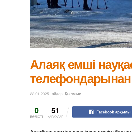
Алаяқ емші науқа
телефондарынан 
22.01.2025
айдар:
Қылмыс
0
51
Facebook арқылы 
БӨЛІСТІ
ҚАРАУЛАР
Ақтөбеде дертіне дауа іздеп емшіге барған