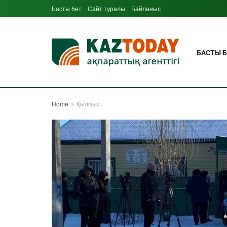
Басты бет
Сайт туралы
Байланыс
БАСТЫ Б
Home
Қылмыс