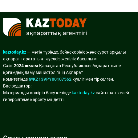
kaztoday.kz
— мәтін түрінде, бейнекөрініс және сурет арқылы
ақпарат тарататын тәуелсіз желілік басылым.
Сайт
2024 жылы
Қазақстан Республикасы Ақпарат және
қоғамдық даму министрлігінің Ақпарат
комитетінде
№KZ13VPY00107562
куәлігімен тіркелген.
Бас редактор:
Материалды көшіріп басу кезінде
kaztoday.kz
сайтына тікелей
гиперсілтеме көрсету міндетті.