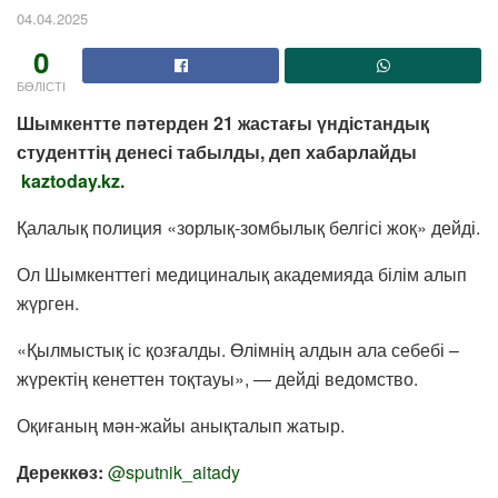
04.04.2025
0
БӨЛІСТІ
Шымкентте пәтерден 21 жастағы үндістандық
студенттің денесі табылды, деп хабарлайды
kaztoday.kz
.
Қалалық полиция «зорлық-зомбылық белгісі жоқ» дейді.
Ол Шымкенттегі медициналық академияда білім алып
жүрген.
«Қылмыстық іс қозғалды. Өлімнің алдын ала себебі –
жүректің кенеттен тоқтауы», — дейді ведомство.
Оқиғаның мән-жайы анықталып жатыр.
Дереккөз:
@sputnik_aitady