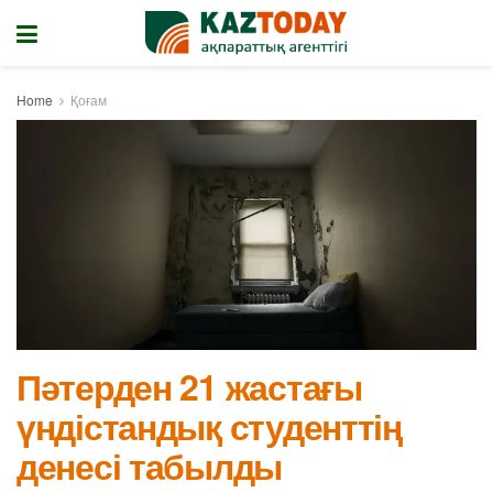
Home
Қоғам
Пәтерден 21 жастағы
үндістандық студенттің
денесі табылды