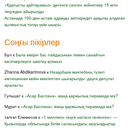
«Қарғысты қайтарамыз» дегенге сенген зейнеткер 15 млн
теңгеден айырылды
Астанада 100-ден астам адамды автокредит арқылы алдаған
қылмыстық топқа үкім шықты
Соңғы пікірлер
Бул
к
Бала өмірін бас пайдасынан төмен санайтын
кәсіпкерлерге шектеу қоямыз
Zhanna Abdikarimova
к
Назарбаев мектебінің түлегі
емтиханнан кейін мектептен шығарылды: дауға депутат
араласты
Гульшат
к
«Асар Баспана» жаңа қаржылық пирамида ма?
Мұрат
к
«Асар Баспана» жаңа қаржылық пирамида ма?
талгат Елемесов
к
«1 миллион теңге негізсіз төленген» —
Қызылорда облысында білім саласындағы заңсыздықтар