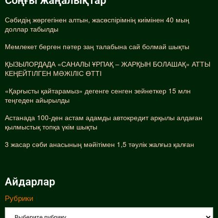
Соңғы жаңалықтар
Сәбидің жөргегінен алтын, жасөспірімнің киімінен 40 мың
доллар табылды
Мемлекет берген пәтер заң талабына сай болмай шықты
ҚЫЗЫЛОРДАДА «САНАЛЫ ҰРПАҚ – ЖАРҚЫН БОЛАШАҚ» АТТЫ
КЕҢЕЙТІЛГЕН МӘЖІЛІС ӨТТІ
«Қарғысты қайтарамыз» дегенге сенген зейнеткер 15 млн
теңгеден айырылды
Астанада 100-ден астам адамды автокредит арқылы алдаған
қылмыстық топқа үкім шықты
3 жасар сәби анасының мәйітімен 1,5 тәулік жалғыз қалған
Айдарлар
Рубрики