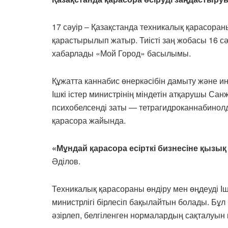
17 сәуір – Қазақстанда техникалық қарасораны 
қарастырылып жатыр. Тиісті заң жобасы 16 сә
хабарлады «Мой Город» басылымы.
Құжатта каннабис өнеркәсібін дамыту және ин
Ішкі істер министрінің міндетін атқарушы Сан
психобелсенді заты — тетрагидроканнабинол
қарасора жайында.
«Мұндай қарасора есірткі бизнесіне қызық 
Әділов.
Техникалық қарасораны өндіру мен өңдеуді І
министрлігі бірлесіп бақылайтын болады. Б
әзірлеп, белгіленген нормалардың сақталуын