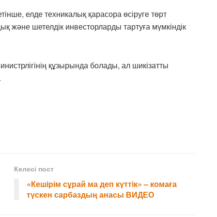
тінше, елде техникалық қарасора өсіруге төрт
дық және шетелдік инвесторларды тартуға мүмкіндік
истрлігінің құзырында болады, ал шикізатты
.
Келесі пост
«Кешірім сұрай ма деп күттік» – комаға
түскен сарбаздың анасы ВИДЕО