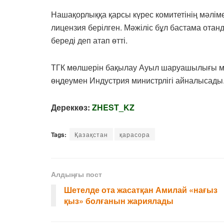
Нашақорлыққа қарсы күрес комитетінің мәліме
лицензия берілген. Мәжіліс бұл бастама отан
береді деп атап өтті.
ТГК мөлшерін бақылау Ауыл шаруашылығы мин
өңдеумен Индустрия министрлігі айналысады
Дереккөз:
ZHEST_KZ
Tags:
Қазақстан
қарасора
Алдыңғы пост
Шетелде ота жасатқан Амилай «нағыз
қыз» болғанын жариялады