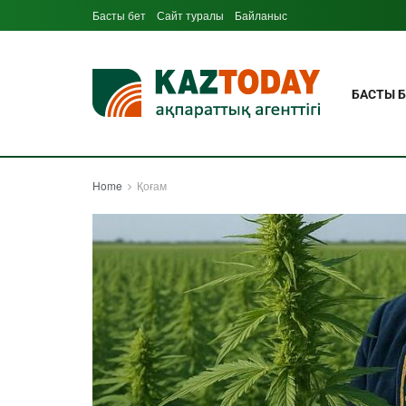
Басты бет
Сайт туралы
Байланыс
БАСТЫ Б
Home
Қоғам