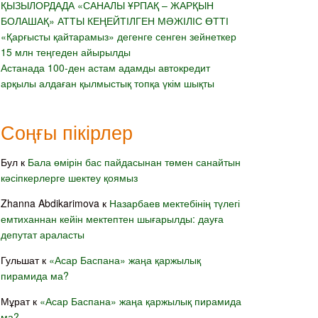
ҚЫЗЫЛОРДАДА «САНАЛЫ ҰРПАҚ – ЖАРҚЫН
БОЛАШАҚ» АТТЫ КЕҢЕЙТІЛГЕН МӘЖІЛІС ӨТТІ
«Қарғысты қайтарамыз» дегенге сенген зейнеткер
15 млн теңгеден айырылды
Астанада 100-ден астам адамды автокредит
арқылы алдаған қылмыстық топқа үкім шықты
Соңғы пікірлер
Бул
к
Бала өмірін бас пайдасынан төмен санайтын
кәсіпкерлерге шектеу қоямыз
Zhanna Abdikarimova
к
Назарбаев мектебінің түлегі
емтиханнан кейін мектептен шығарылды: дауға
депутат араласты
Гульшат
к
«Асар Баспана» жаңа қаржылық
пирамида ма?
Мұрат
к
«Асар Баспана» жаңа қаржылық пирамида
ма?