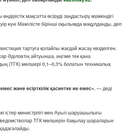
өндірістік мақсатта өсіруді заңдастыру мүмкіндігі
уір күні Мәжілісте бірінші оқылымда мақұлданды, деп
вестиция тартуға қолайлы жағдай жасау көзделген.
жар Әділовтің айтуынша, әңгіме тек қана
дың (ТГК) мөлшері 0,1–0,3% болатын техникалық
емес және есірткілік қасиетке ие емес»
, — деді
шкі істер министрлігі мен Ауыл шаруашылығы
ұл ведомстволар ТГК мөлшерін бақылау шараларын
 қадағалайды.