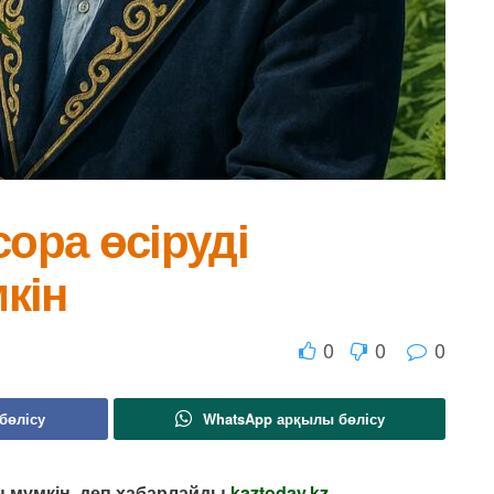
сора өсіруді
кін
0
0
0
бөлісу
WhatsApp арқылы бөлісу
ы мүмкін, деп хабарлайды
kaztoday.kz
.