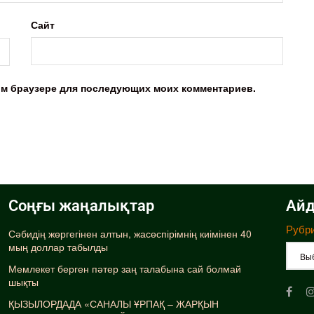
Сайт
этом браузере для последующих моих комментариев.
Соңғы жаңалықтар
Айд
Рубр
Сәбидің жөргегінен алтын, жасөспірімнің киімінен 40
мың доллар табылды
Мемлекет берген пәтер заң талабына сай болмай
шықты
ҚЫЗЫЛОРДАДА «САНАЛЫ ҰРПАҚ – ЖАРҚЫН