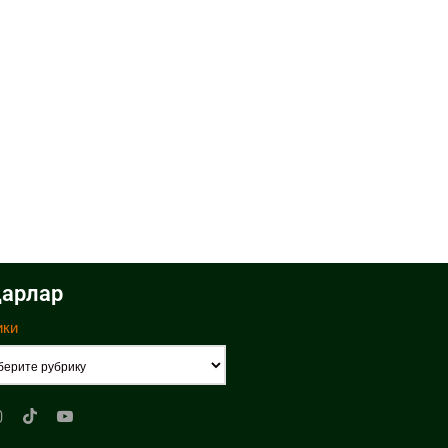
арлар
ики