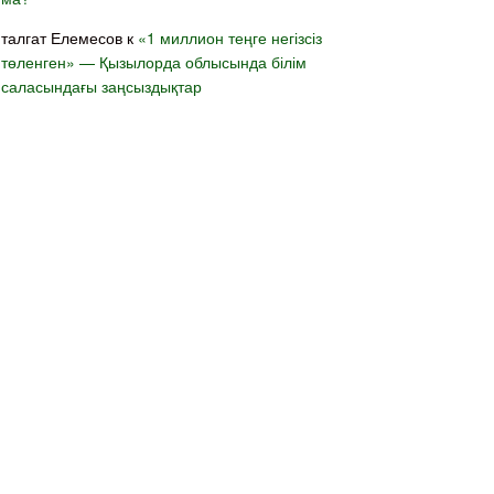
талгат Елемесов
к
«1 миллион теңге негізсіз
төленген» — Қызылорда облысында білім
саласындағы заңсыздықтар