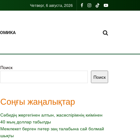
Четверг, 6 августа, 2026
НОМИКА
Поиск
Поиск
Соңғы жаңалықтар
Сәбидің жөргегінен алтын, жасөспірімнің киімінен
40 мың доллар табылды
Мемлекет берген пәтер заң талабына сай болмай
шықты