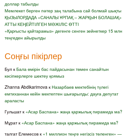
доллар табылды
Мемлекет берген пәтер заң талабына сай болмай шықты
ҚЫЗЫЛОРДАДА «САНАЛЫ ҰРПАҚ – ЖАРҚЫН БОЛАШАҚ»
АТТЫ КЕҢЕЙТІЛГЕН МӘЖІЛІС ӨТТІ
«Қарғысты қайтарамыз» дегенге сенген зейнеткер 15 млн
теңгеден айырылды
Соңғы пікірлер
Бул
к
Бала өмірін бас пайдасынан төмен санайтын
кәсіпкерлерге шектеу қоямыз
Zhanna Abdikarimova
к
Назарбаев мектебінің түлегі
емтиханнан кейін мектептен шығарылды: дауға депутат
араласты
Гульшат
к
«Асар Баспана» жаңа қаржылық пирамида ма?
Мұрат
к
«Асар Баспана» жаңа қаржылық пирамида ма?
талгат Елемесов
к
«1 миллион теңге негізсіз төленген» —