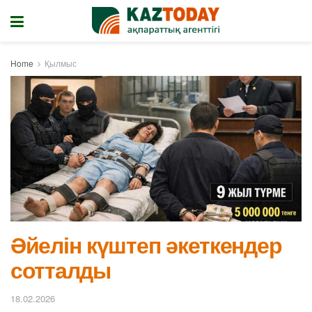
Home
Қылмыс
Әйелін күштеп әкеткендер
сотталды
18.02.2026