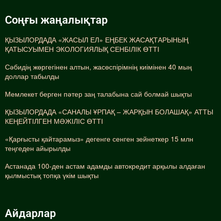
Соңғы жаңалықтар
ҚЫЗЫЛОРДАДА «ЖАСЫЛ ЕЛ» ЕҢБЕК ЖАСАҚТАРЫНЫҢ
ҚАТЫСУЫМЕН ЭКОЛОГИЯЛЫҚ СЕНБІЛІК ӨТТІ
Сәбидің жөргегінен алтын, жасөспірімнің киімінен 40 мың
доллар табылды
Мемлекет берген пәтер заң талабына сай болмай шықты
ҚЫЗЫЛОРДАДА «САНАЛЫ ҰРПАҚ – ЖАРҚЫН БОЛАШАҚ» АТТЫ
КЕҢЕЙТІЛГЕН МӘЖІЛІС ӨТТІ
«Қарғысты қайтарамыз» дегенге сенген зейнеткер 15 млн
теңгеден айырылды
Астанада 100-ден астам адамды автокредит арқылы алдаған
қылмыстық топқа үкім шықты
Айдарлар