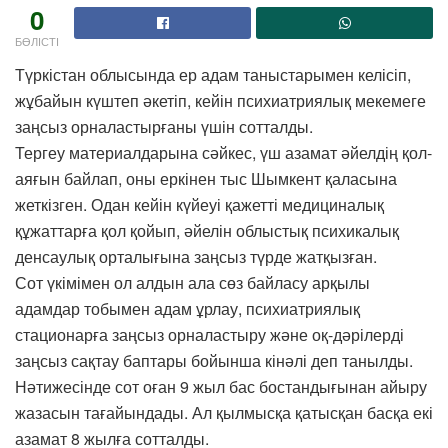
0
БӨЛІСТІ
Түркістан облысында ер адам таныстарымен келісіп,
жұбайын күштеп әкетіп, кейін психиатриялық мекемеге
заңсыз орналастырғаны үшін сотталды.
Тергеу материалдарына сәйкес, үш азамат әйелдің қол-
аяғын байлап, оны еркінен тыс Шымкент қаласына
жеткізген. Одан кейін күйеуі қажетті медициналық
құжаттарға қол қойып, әйелін облыстық психикалық
денсаулық орталығына заңсыз түрде жатқызған.
Сот үкімімен ол алдын ала сөз байласу арқылы
адамдар тобымен адам ұрлау, психиатриялық
стационарға заңсыз орналастыру және оқ-дәрілерді
заңсыз сақтау баптары бойынша кінәлі деп танылды.
Нәтижесінде сот оған 9 жыл бас бостандығынан айыру
жазасын тағайындады. Ал қылмысқа қатысқан басқа екі
азамат 8 жылға сотталды.