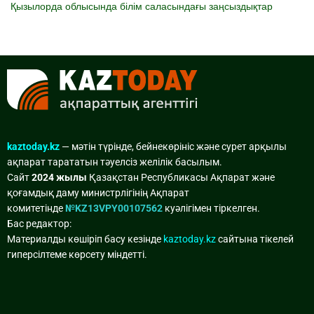
Қызылорда облысында білім саласындағы заңсыздықтар
kaztoday.kz
— мәтін түрінде, бейнекөрініс және сурет арқылы
ақпарат тарататын тәуелсіз желілік басылым.
Сайт
2024 жылы
Қазақстан Республикасы Ақпарат және
қоғамдық даму министрлігінің Ақпарат
комитетінде
№KZ13VPY00107562
куәлігімен тіркелген.
Бас редактор:
Материалды көшіріп басу кезінде
kaztoday.kz
сайтына тікелей
гиперсілтеме көрсету міндетті.