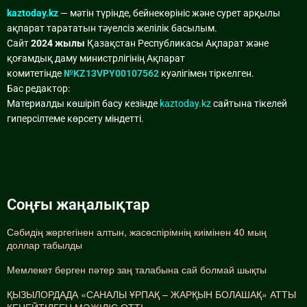
kaztoday.kz
— мәтін түрінде, бейнекөрініс және сурет арқылы
ақпарат тарататын тәуелсіз желілік басылым.
Сайт
2024 жылы
Қазақстан Республикасы Ақпарат және
қоғамдық даму министрлігінің Ақпарат
комитетінде
№KZ13VPY00107562
куәлігімен тіркелген.
Бас редактор:
Материалды көшіріп басу кезінде
kaztoday.kz
сайтына тікелей
гиперсілтеме көрсету міндетті.
Соңғы жаңалықтар
Сәбидің жөргегінен алтын, жасөспірімнің киімінен 40 мың
доллар табылды
Мемлекет берген пәтер заң талабына сай болмай шықты
ҚЫЗЫЛОРДАДА «САНАЛЫ ҰРПАҚ – ЖАРҚЫН БОЛАШАҚ» АТТЫ