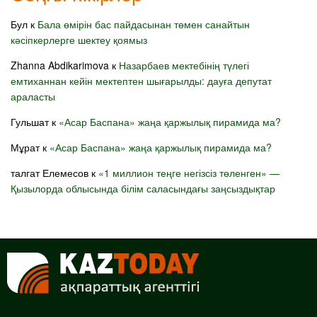
Бул
к
Бала өмірін бас пайдасынан төмен санайтын
кәсіпкерлерге шектеу қоямыз
Zhanna Abdikarimova
к
Назарбаев мектебінің түлегі
емтиханнан кейін мектептен шығарылды: дауға депутат
араласты
Гульшат
к
«Асар Баспана» жаңа қаржылық пирамида ма?
Мұрат
к
«Асар Баспана» жаңа қаржылық пирамида ма?
талгат Елемесов
к
«1 миллион теңге негізсіз төленген» —
Қызылорда облысында білім саласындағы заңсыздықтар