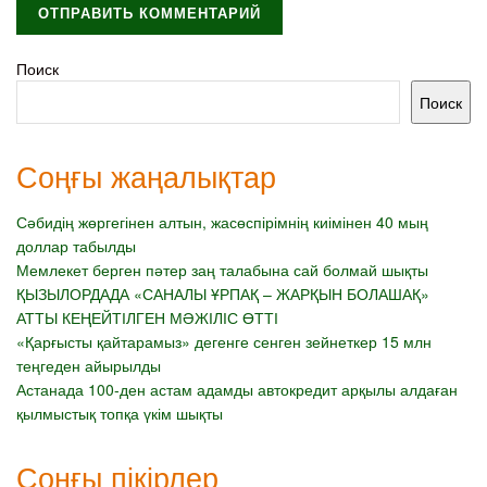
Поиск
Поиск
Соңғы жаңалықтар
Сәбидің жөргегінен алтын, жасөспірімнің киімінен 40 мың
доллар табылды
Мемлекет берген пәтер заң талабына сай болмай шықты
ҚЫЗЫЛОРДАДА «САНАЛЫ ҰРПАҚ – ЖАРҚЫН БОЛАШАҚ»
АТТЫ КЕҢЕЙТІЛГЕН МӘЖІЛІС ӨТТІ
«Қарғысты қайтарамыз» дегенге сенген зейнеткер 15 млн
теңгеден айырылды
Астанада 100-ден астам адамды автокредит арқылы алдаған
қылмыстық топқа үкім шықты
Соңғы пікірлер