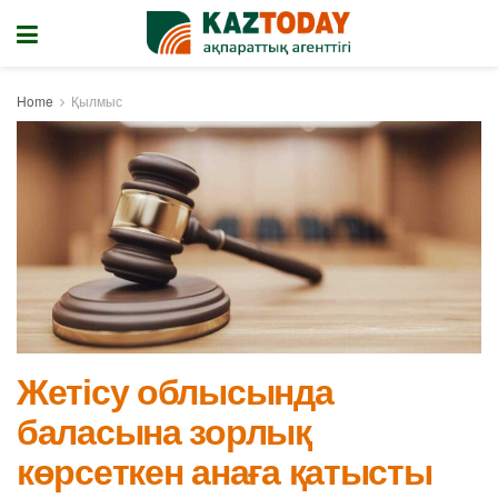
Home
Қылмыс
Жетісу облысында
баласына зорлық
көрсеткен анаға қатысты