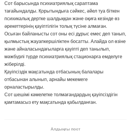
Сот барысында психиатриялық сараптама
тағайындалды. Қорытындыға сәйкес, әйел туа біткен
психикалық дертке шалдыққан және оқиға кезінде өз
әрекеттерінің қауіптілігін толық түсіне алмаған.
Осыған байланысты сот оны есі дұрыс емес деп танып,
қылмыстық жауапкершіліктен босатты. Алайда ол өзіне
және айналасындағыларға қауіпті деп танылып,
мәжбүрлі түрде психиатриялық стационарға емделуге
жіберілді.
Қауіпсіздік мақсатында отбасының балалары
отбасынан алынып, арнайы мекемеге
орналастырылды.
Сот шешімі кәмелетке толмағандардың қауіпсіздігін
қамтамасыз ету мақсатында қабылданған.
Алдыңғы пост