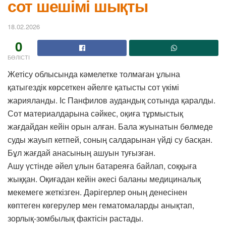
сот шешімі шықты
18.02.2026
0
БӨЛІСТІ
Жетісу облысында кәмелетке толмаған ұлына
қатыгездік көрсеткен әйелге қатысты сот үкімі
жарияланды. Іс Панфилов аудандық сотында қаралды.
Сот материалдарына сәйкес, оқиға тұрмыстық
жағдайдан кейін орын алған. Бала жуынатын бөлмеде
суды жауып кетпей, соның салдарынан үйді су басқан.
Бұл жағдай анасының ашуын туғызған.
Ашу үстінде әйел ұлын батареяға байлап, соққыға
жыққан. Оқиғадан кейін әкесі баланы медициналық
мекемеге жеткізген. Дәрігерлер оның денесінен
көптеген көгерулер мен гематомаларды анықтап,
зорлық-зомбылық фактісін растады.