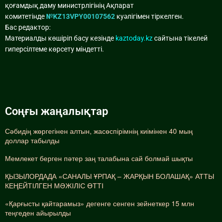
қоғамдық даму министрлігінің Ақпарат
комитетінде
№KZ13VPY00107562
куәлігімен тіркелген.
Бас редактор:
Материалды көшіріп басу кезінде
kaztoday.kz
сайтына тікелей
гиперсілтеме көрсету міндетті.
Соңғы жаңалықтар
Сәбидің жөргегінен алтын, жасөспірімнің киімінен 40 мың
доллар табылды
Мемлекет берген пәтер заң талабына сай болмай шықты
ҚЫЗЫЛОРДАДА «САНАЛЫ ҰРПАҚ – ЖАРҚЫН БОЛАШАҚ» АТТЫ
КЕҢЕЙТІЛГЕН МӘЖІЛІС ӨТТІ
«Қарғысты қайтарамыз» дегенге сенген зейнеткер 15 млн
теңгеден айырылды