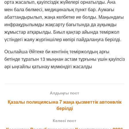
орта жасалып, қауіпсіздік жүйелері орнатылды. Ана
мен бала бөлмесі, медициналық пункт бар. Аумағы
абаттандырылып, жаңа келбетке ие болды. Маңындағы
инфрақұрылымды жақсарту бағытында да ауқымды
жұмыстар атқарылды. Биыл қаңтар айында теміржол
үстіндегі жаяу жүргіншілер көпірі пайдалануға берілді.
Осылайша Әйтеке би кентінің теміржолдың арғы
бетінде тұратын 13 мыңнан астам тұрғыны үшін қауіпсіз
әрі ыңғайлы қатынау мүмкіндігі жасалды
Алдыңғы пост
Қазалы полициясына 7 жаңа қызметтік автокөлік
берілді
Келесі пост