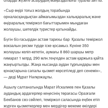
оларды жүзеге асырудың маңыздылығы туралы айтты.
«Сыр өңірі тоғыз жолдың торабында
орналасқандықтан аймағымыздан халықаралық және
өңіраралық теміржол бағыттарымен мыңдаған
жолаушы, шетелдік туристер қатынайды.
Бүгін біз ғасырдан астам тарихы бар
Қазалы теміржол
вокзалын ресми түрде іске қосамыз. Күніне 350
жолаушы келіп-кететін, аумағы 8 860 шаршы метр
ғимарат 1 млрд. 290 млн.теңгеден астам қаржыға қайта
жаңғыртылды. Жаңа нысанда аудан тұрғындары мен
қонақтарына сапалы қызмет көрсетіледі деп сенемін»,
— деді Мұрат Нәлқожаұлы.
Ашылу салтанатында Марат Искалиев пен Қазалы
аудандық ардагерлер кеңесінің төрағасы Оразғали
Бекбанов сөз сөйлеп, теміржол саласында еңбек етіп
жүрген қызметкерлер мен мердігер мекеме өкілдері