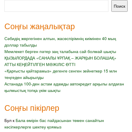
Поиск
Соңғы жаңалықтар
Сәбидің жөргегінен алтын, жасөспірімнің киімінен 40 мың
доллар табылды
Мемлекет берген пәтер заң талабына сай болмай шықты
ҚЫЗЫЛОРДАДА «САНАЛЫ ҰРПАҚ – ЖАРҚЫН БОЛАШАҚ»
АТТЫ КЕҢЕЙТІЛГЕН МӘЖІЛІС ӨТТІ
«Қарғысты қайтарамыз» дегенге сенген зейнеткер 15 млн
теңгеден айырылды
Астанада 100-ден астам адамды автокредит арқылы алдаған
қылмыстық топқа үкім шықты
Соңғы пікірлер
Бул
к
Бала өмірін бас пайдасынан төмен санайтын
кәсіпкерлерге шектеу қоямыз