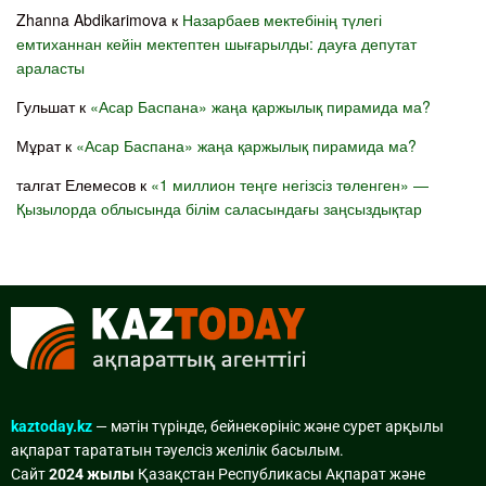
Zhanna Abdikarimova
к
Назарбаев мектебінің түлегі
емтиханнан кейін мектептен шығарылды: дауға депутат
араласты
Гульшат
к
«Асар Баспана» жаңа қаржылық пирамида ма?
Мұрат
к
«Асар Баспана» жаңа қаржылық пирамида ма?
талгат Елемесов
к
«1 миллион теңге негізсіз төленген» —
Қызылорда облысында білім саласындағы заңсыздықтар
kaztoday.kz
— мәтін түрінде, бейнекөрініс және сурет арқылы
ақпарат тарататын тәуелсіз желілік басылым.
Сайт
2024 жылы
Қазақстан Республикасы Ақпарат және