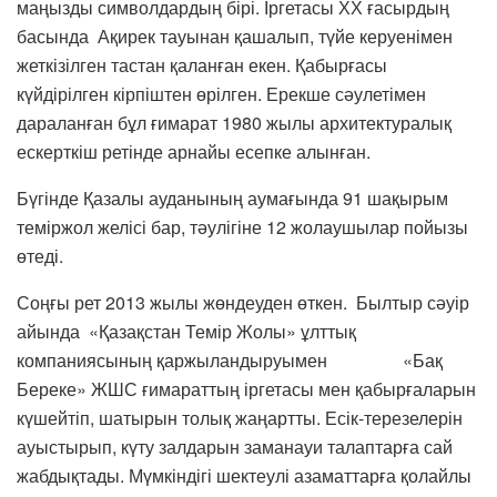
маңызды символдардың бірі. Іргетасы ХХ ғасырдың
басында
Ақирек тауынан қашалып, түйе керуенімен
жеткізілген тастан қаланған екен. Қабырғасы
күйдірілген кірпіштен өрілген. Ерекше сәулетімен
дараланған бұл ғимарат 1980 жылы архитектуралық
ескерткіш ретінде арнайы есепке алынған.
Бүгінде Қазалы ауданының аумағында 91 шақырым
теміржол желісі бар, тәулігіне 12 жолаушылар пойызы
өтеді.
Соңғы рет 2013 жылы жөндеуден өткен.
Былтыр сәуір
айында
«Қазақстан Темір Жолы» ұлттық
компаниясының қаржыландыруымен
«Бақ
Береке» ЖШС ғимараттың іргетасы мен қабырғаларын
күшейтіп, шатырын толық жаңартты. Есік-терезелерін
ауыстырып, күту залдарын заманауи талаптарға сай
жабдықтады. Мүмкіндігі шектеулі азаматтарға қолайлы