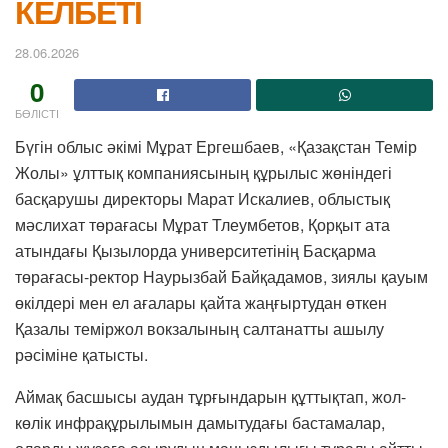
КЕЛБЕТІ
28.06.2026
0
БӨЛІСТІ
Бүгін облыс әкімі Мұрат Ергешбаев, «Қазақстан Темір
Жолы» ұлттық компаниясының құрылыс жөніндегі
басқарушы директоры Марат Искалиев, облыстық
мәслихат төрағасы Мұрат Тлеумбетов, Қорқыт ата
атындағы Қызылорда университетінің Басқарма
төрағасы-ректор Наурызбай Байқадамов, зиялы қауым
өкілдері мен ел ағалары қайта жаңғыртудан өткен
Қазалы теміржол вокзалының салтанатты ашылу
рәсіміне қатысты.
Аймақ басшысы аудан тұрғындарын құттықтап, жол-
көлік инфрақұрылымын дамытудағы бастамалар,