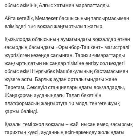
облыс әкімінің Алғыс хатымен марапатталды.
Айта кетейік, Мемлекет басшысының тапсырмасымен
еліміздегі 124 вокзал жаңғыртылып жатыр.
Қызылорда облысының аумағындағы вокзалдар өткен
ғасырдың басындағы «Орынбор-Ташкент» магистралі
жүргізілген кезеңде салынған. Тарихи ғимараттарды
жаңғыртылатын нысандар тізіміне енгізу сол кездегі
облыс әкімі Нұрлыбек Машбекұлының бастамасымен
жүзеге асты. Барлық аудан орталығындағы және
Төретам, Сексеуіл станцияларындағы вокзалдарды,
Жаңақорған ауданындағы Талап бекетінің
платформасын жаңғыртуға 10 млрд. теңгеге жуық
қаржы бөлінді.
Қазалы теміржол вокзалы – жай
нысан емес, ғасырлық
тарихтың куәсі, ауданның өсіп-өркендеу жолындағы