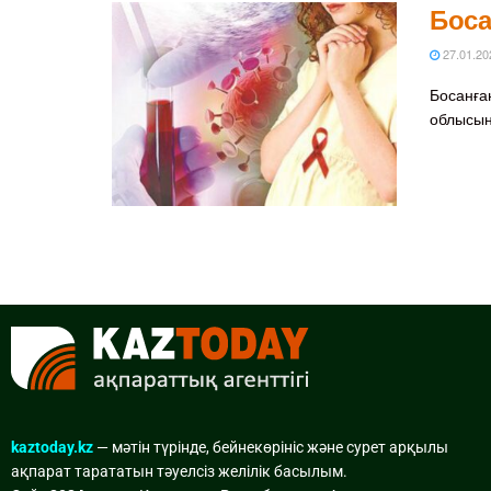
Боса
27.01.20
Босанға
облысын
kaztoday.kz
— мәтін түрінде, бейнекөрініс және сурет арқылы
ақпарат тарататын тәуелсіз желілік басылым.