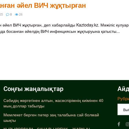
нған әйел ВИЧ жұқтырған
25
26
0
н әйел ВИЧ жұқтырған, деп хабарлайды Kaztoday.kz. Мәжіліс кулуа
да босанған әйелдің ВИЧ инфекциясын жұқтыруына қатысты...
Соңғы жаңалықтар
Айд
Рубр
Сәбидің жөргегінен алтын, жасөспірімнің киімінен 40
мың доллар табылды
Мемлекет берген пәтер заң талабына сай болмай
шықты
ҚЫЗЫЛОРДАДА «САНАЛЫ ҰРПАҚ – ЖАРҚЫН