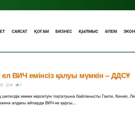
ЕТ
САЯСАТ
ҚОҒАМ
БИЗНЕС
ҚЫЛМЫС
ӘЛЕМ
ЭКО
з ел ВИЧ емінсіз қалуы мүмкін – ДДСҰ
25
7
0
 шетелдік көмек көрсетуін тоқтатуына байланысты Гаити, Кения, Ле
раина алдағы айларда ВИЧ-ке қарсы...