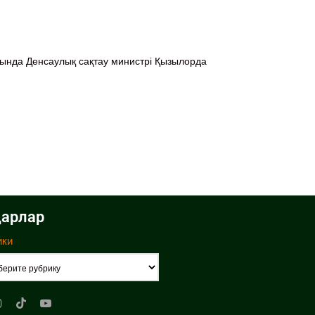
рында Денсаулық сақтау министрі Қызылорда
арлар
ики