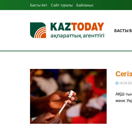
Басты бет
Сайт туралы
Байланыс
БАСТЫ Б
Сегі
18.03.20
АҚШ-тың
және Ук