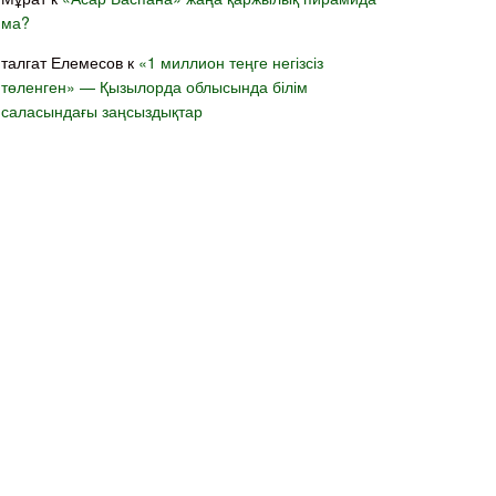
ма?
талгат Елемесов
к
«1 миллион теңге негізсіз
төленген» — Қызылорда облысында білім
саласындағы заңсыздықтар