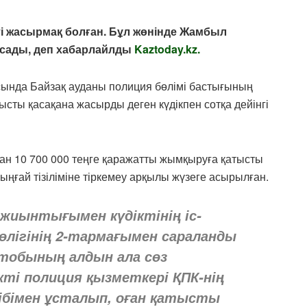
ті жасырмақ болған. Бұл жөнінде Жамбыл
сады, деп хабарлайлды
Kaztoday.kz.
ында Байзақ ауданы полиция бөлімі бастығының
ты қасақана жасырды деген күдікпен сотқа дейінгі
н 10 700 000 теңге қаражатты жымқыруға қатысты
рыңғай тізіліміне тіркемеу арқылы жүзеге асырылған.
 жиынтығымен күдіктінің іс-
бөлігінің 2-тармағымен сараланды
тобының алдын ала сөз
кті полиция қызметкері ҚПК-нің
ібімен ұсталып, оған қатысты