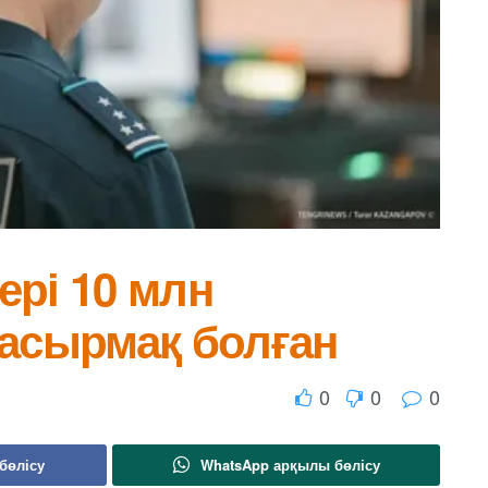
ері 10 млн
жасырмақ болған
0
0
0
бөлісу
WhatsApp арқылы бөлісу