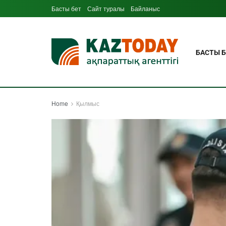
Басты бет
Сайт туралы
Байланыс
БАСТЫ Б
Home
Қылмыс