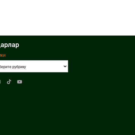
арлар
ики