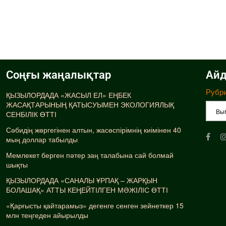
Соңғы жаңалықтар
Айд
Рубр
ҚЫЗЫЛОРДАДА «ЖАСЫЛ ЕЛ» ЕҢБЕК
ЖАСАҚТАРЫНЫҢ ҚАТЫСУЫМЕН ЭКОЛОГИЯЛЫҚ
СЕНБІЛІК ӨТТІ
Сәбидің жөргегінен алтын, жасөспірімнің киімінен 40
мың доллар табылды
Мемлекет берген пәтер заң талабына сай болмай
шықты
ҚЫЗЫЛОРДАДА «САНАЛЫ ҰРПАҚ – ЖАРҚЫН
БОЛАШАҚ» АТТЫ КЕҢЕЙТІЛГЕН МӘЖІЛІС ӨТТІ
«Қарғысты қайтарамыз» дегенге сенген зейнеткер 15
млн теңгеден айырылды