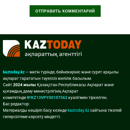
kaztoday.kz
— мәтін түрінде, бейнекөрініс және сурет арқылы
ақпарат тарататын тәуелсіз желілік басылым.
Сайт
2024 жылы
Қазақстан Республикасы Ақпарат және
қоғамдық даму министрлігінің Ақпарат
комитетінде
№KZ13VPY00107562
куәлігімен тіркелген.
Бас редактор:
Материалды көшіріп басу кезінде
kaztoday.kz
сайтына тікелей
гиперсілтеме көрсету міндетті.