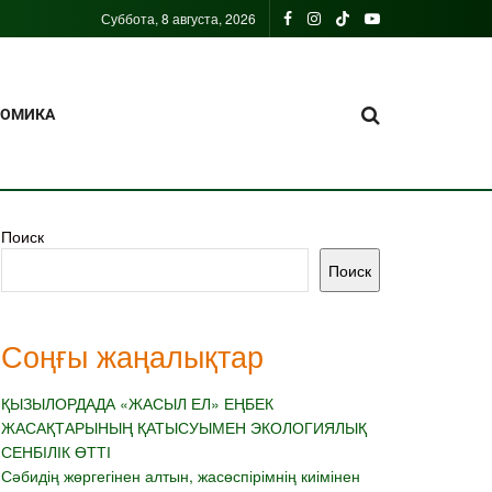
Суббота, 8 августа, 2026
НОМИКА
Поиск
Поиск
Соңғы жаңалықтар
ҚЫЗЫЛОРДАДА «ЖАСЫЛ ЕЛ» ЕҢБЕК
ЖАСАҚТАРЫНЫҢ ҚАТЫСУЫМЕН ЭКОЛОГИЯЛЫҚ
СЕНБІЛІК ӨТТІ
Сәбидің жөргегінен алтын, жасөспірімнің киімінен