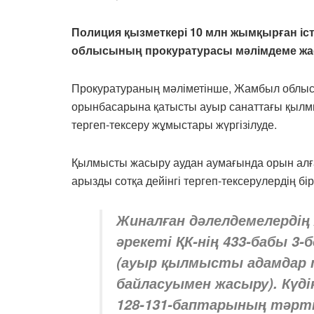
Полиция қызметкері 10 млн жымқырған іс
облысының прокуратурасы мәлімдеме жа
Прокуратураның мәліметінше, Жамбыл облыс
орынбасарына қатысты ауыр санаттағы қылмыс
тергеп-тексеру жұмыстары жүргізілуде.
Қылмысты жасыру аудан аумағында орын алға
арызды сотқа дейінгі тергеп-тексерулердің бі
Жиналған дәлелдемелердің
әрекеті ҚК-нің 433-бабы 3-
(ауыр қылмысты адамдар 
байласуымен жасыру). Күді
128-131-баптарының тәрт