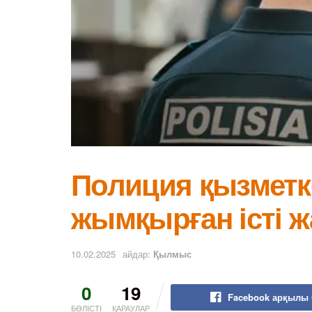
Полиция қызметк
жымқырған істі 
10.02.2025
айдар:
Қылмыс
0
19
Facebook арқылы 
БӨЛІСТІ
ҚАРАУЛАР