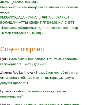
40 мың доллар табылды
Мемлекет берген пәтер заң талабына сай болмай
шықты
ҚЫЗЫЛОРДАДА «САНАЛЫ ҰРПАҚ – ЖАРҚЫН
БОЛАШАҚ» АТТЫ КЕҢЕЙТІЛГЕН МӘЖІЛІС ӨТТІ
«Қарғысты қайтарамыз» дегенге сенген зейнеткер
15 млн теңгеден айырылды
Соңғы пікірлер
Бул
к
Бала өмірін бас пайдасынан төмен санайтын
кәсіпкерлерге шектеу қоямыз
Zhanna Abdikarimova
к
Назарбаев мектебінің түлегі
емтиханнан кейін мектептен шығарылды: дауға
депутат араласты
Гульшат
к
«Асар Баспана» жаңа қаржылық
пирамида ма?
Мұрат
к
«Асар Баспана» жаңа қаржылық пирамида