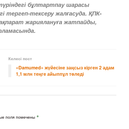
түріндегі бұлтартпау шарасы
гі тергеп-тексеру жалғасуда. ҚПК-
е ақпарат жариялануға жатпайды,
рламасында.
Келесі пост
«Damumed» жүйесіне заңсыз кірген 2 адам
1,1 млн теңге айыппұл төледі
ые поля помечены
*