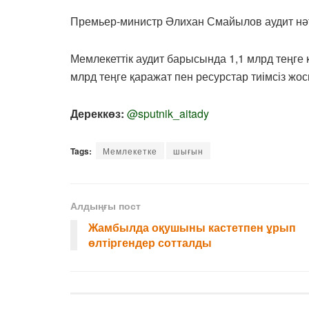
Премьер-министр Әлихан Смайылов аудит нәт
Мемлекеттік аудит барысында 1,1 млрд теңге
млрд теңге қаражат пен ресурстар тиімсіз жос
Дереккөз:
@sputnik_aitady
Tags:
Мемлекетке
шығын
Алдыңғы пост
Жамбылда оқушыны кастетпен ұрып
өлтіргендер сотталды