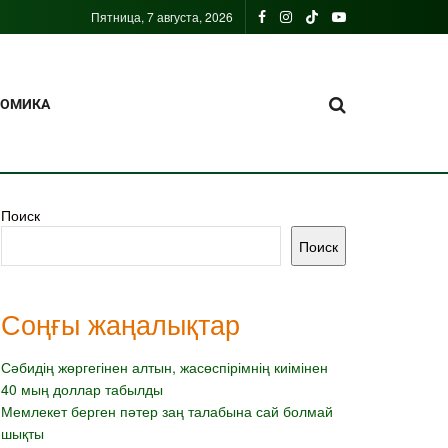
Пятница, 7 августа, 2026
НОМИКА
Поиск
Поиск
Соңғы жаңалықтар
Сәбидің жөргегінен алтын, жасөспірімнің киімінен
40 мың доллар табылды
Мемлекет берген пәтер заң талабына сай болмай
шықты