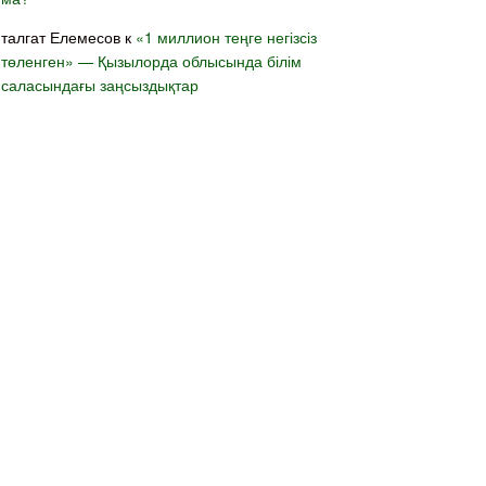
талгат Елемесов
к
«1 миллион теңге негізсіз
төленген» — Қызылорда облысында білім
саласындағы заңсыздықтар