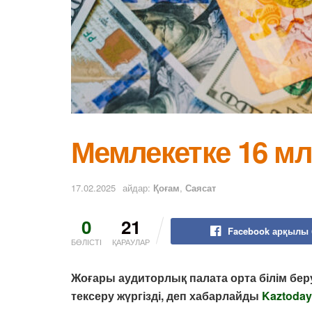
Мемлекетке 16 м
17.02.2025
айдар:
Қоғам
,
Саясат
0
21
Facebook арқылы 
БӨЛІСТІ
ҚАРАУЛАР
Жоғары аудиторлық палата орта білім беру
тексеру жүргізді, деп хабарлайды
Kaztoday