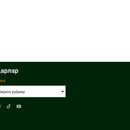
арлар
ики