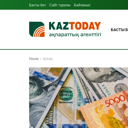
Басты бет
Сайт туралы
Байланыс
БАСТЫ Б
Home
Қоғам