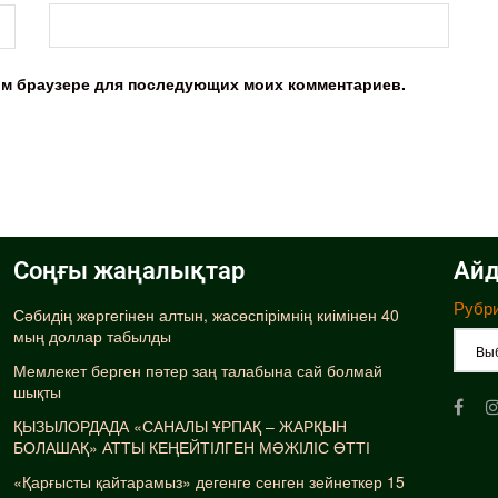
этом браузере для последующих моих комментариев.
Соңғы жаңалықтар
Айд
Рубр
Сәбидің жөргегінен алтын, жасөспірімнің киімінен 40
мың доллар табылды
Мемлекет берген пәтер заң талабына сай болмай
шықты
ҚЫЗЫЛОРДАДА «САНАЛЫ ҰРПАҚ – ЖАРҚЫН
БОЛАШАҚ» АТТЫ КЕҢЕЙТІЛГЕН МӘЖІЛІС ӨТТІ
«Қарғысты қайтарамыз» дегенге сенген зейнеткер 15