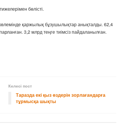
ижелерімен бөлісті.
 көлемінде қаржылық бұзушылықтар анықталды. 62,4
парланған. 3,2 млрд теңге тиімсіз пайдаланылған.
Келесі пост
Таразда екі қыз өздерін зорлағандарға
тұрмысқа шықты