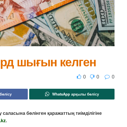
лрд шығын келген
0
0
0
бөлісу
WhatsApp арқылы бөлісу
 саласына бөлінген қаражаттың тиімділігіне
.kz
.