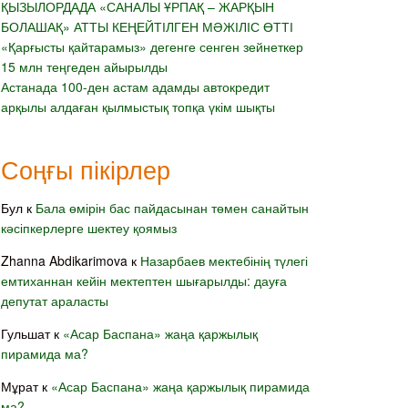
ҚЫЗЫЛОРДАДА «САНАЛЫ ҰРПАҚ – ЖАРҚЫН
БОЛАШАҚ» АТТЫ КЕҢЕЙТІЛГЕН МӘЖІЛІС ӨТТІ
«Қарғысты қайтарамыз» дегенге сенген зейнеткер
15 млн теңгеден айырылды
Астанада 100-ден астам адамды автокредит
арқылы алдаған қылмыстық топқа үкім шықты
Соңғы пікірлер
Бул
к
Бала өмірін бас пайдасынан төмен санайтын
кәсіпкерлерге шектеу қоямыз
Zhanna Abdikarimova
к
Назарбаев мектебінің түлегі
емтиханнан кейін мектептен шығарылды: дауға
депутат араласты
Гульшат
к
«Асар Баспана» жаңа қаржылық
пирамида ма?
Мұрат
к
«Асар Баспана» жаңа қаржылық пирамида
ма?