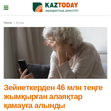
Home
Қоғам
Зейнеткерден 46 млн теңге
жымқырған алаяқтар
қамауға алынды