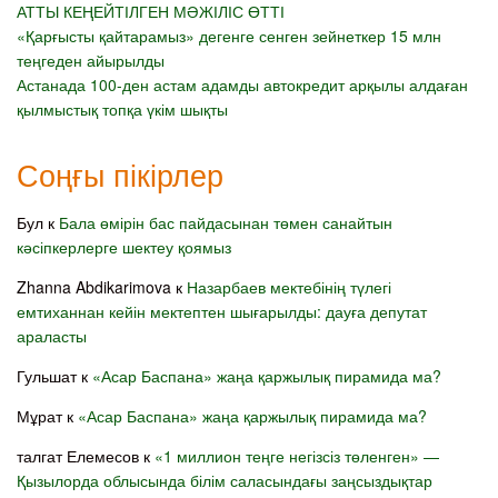
АТТЫ КЕҢЕЙТІЛГЕН МӘЖІЛІС ӨТТІ
«Қарғысты қайтарамыз» дегенге сенген зейнеткер 15 млн
теңгеден айырылды
Астанада 100-ден астам адамды автокредит арқылы алдаған
қылмыстық топқа үкім шықты
Соңғы пікірлер
Бул
к
Бала өмірін бас пайдасынан төмен санайтын
кәсіпкерлерге шектеу қоямыз
Zhanna Abdikarimova
к
Назарбаев мектебінің түлегі
емтиханнан кейін мектептен шығарылды: дауға депутат
араласты
Гульшат
к
«Асар Баспана» жаңа қаржылық пирамида ма?
Мұрат
к
«Асар Баспана» жаңа қаржылық пирамида ма?
талгат Елемесов
к
«1 миллион теңге негізсіз төленген» —
Қызылорда облысында білім саласындағы заңсыздықтар