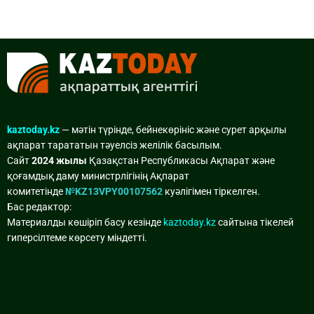
kaztoday.kz
— мәтін түрінде, бейнекөрініс және сурет арқылы
ақпарат тарататын тәуелсіз желілік басылым.
Сайт
2024 жылы
Қазақстан Республикасы Ақпарат және
қоғамдық даму министрлігінің Ақпарат
комитетінде
№KZ13VPY00107562
куәлігімен тіркелген.
Бас редактор:
Материалды көшіріп басу кезінде
kaztoday.kz
сайтына тікелей
гиперсілтеме көрсету міндетті.