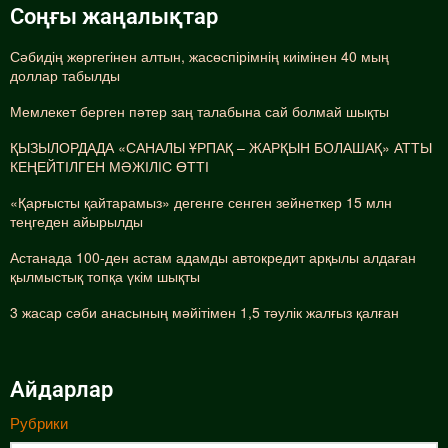
Соңғы жаңалықтар
Сәбидің жөргегінен алтын, жасөспірімнің киімінен 40 мың
доллар табылды
Мемлекет берген пәтер заң талабына сай болмай шықты
ҚЫЗЫЛОРДАДА «САНАЛЫ ҰРПАҚ – ЖАРҚЫН БОЛАШАҚ» АТТЫ
КЕҢЕЙТІЛГЕН МӘЖІЛІС ӨТТІ
«Қарғысты қайтарамыз» дегенге сенген зейнеткер 15 млн
теңгеден айырылды
Астанада 100-ден астам адамды автокредит арқылы алдаған
қылмыстық топқа үкім шықты
3 жасар сәби анасының мәйітімен 1,5 тәулік жалғыз қалған
Айдарлар
Рубрики