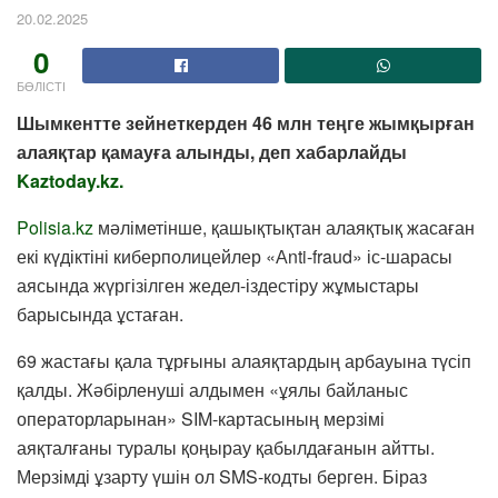
20.02.2025
0
БӨЛІСТІ
Шымкентте зейнеткерден 46 млн теңге жымқырған
алаяқтар қамауға алынды, деп хабарлайды
Kaztoday.kz.
Polisia.kz
мәліметінше, қашықтықтан алаяқтық жасаған
екі күдіктіні киберполицейлер «Аnti-fraud» іс-шарасы
аясында жүргізілген жедел-іздестіру жұмыстары
барысында ұстаған.
69 жастағы қала тұрғыны алаяқтардың арбауына түсіп
қалды. Жәбірленуші алдымен «ұялы байланыс
операторларынан» SIM-картасының мерзімі
аяқталғаны туралы қоңырау қабылдағанын айтты.
Мерзімді ұзарту үшін ол SMS-кодты берген. Біраз