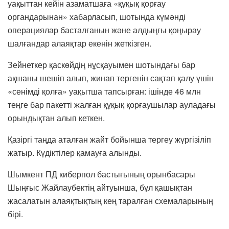
уақыттан кейін азаматшаға «құқық қорғау
органдарынан» хабарласып, шотында күмәнді
операциялар басталғанын және алдыңғы қоңырау
шалғандар алаяқтар екенін жеткізген.
Зейнеткер қаскөйдің нұсқауымен шотындағы бар
ақшаны шешіп алып, жинап тергенін сақтап қалу үшін
«сенімді қолға» уақытша тапсырған: ішінде 46 млн
теңге бар пакетті жалған құқық қорғаушылар ауладағы
орындықтан алып кеткен.
Қазіргі таңда аталған жайт бойынша тергеу жүргізіліп
жатыр. Күдіктілер қамауға алынды.
Шымкент ПД киберпол бастығының орынбасары
Шыңғыс Жайлаубектің айтуынша, бұл қашықтан
жасалатын алаяқтықтың кең таралған схемаларының
бірі.