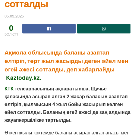
сотталды
05.03.2025
0
БӨЛІСТІ
Ақмола облысында баланы азаптап
өлтіріп, төрт жыл жасырды деген әйел мен
өгей әжесі сотталды, деп хабарлайды
Kaztoday.kz.
КТК
телеарнасының ақпаратынша, Щучье
қаласында асырап алған 2 жасар баласын азаптап
өлтіріп, қылмысын 4 жыл бойы жасырып келген
әйел сотталды. Баланың өгей әжесі де заң алдында
жауапкершілікке тартылды.
Өткен жылы көктемде баланы асырап алған анасы мен