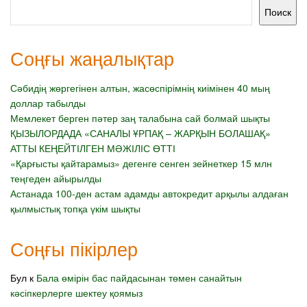
Поиск
Соңғы жаңалықтар
Сәбидің жөргегінен алтын, жасөспірімнің киімінен 40 мың
доллар табылды
Мемлекет берген пәтер заң талабына сай болмай шықты
ҚЫЗЫЛОРДАДА «САНАЛЫ ҰРПАҚ – ЖАРҚЫН БОЛАШАҚ»
АТТЫ КЕҢЕЙТІЛГЕН МӘЖІЛІС ӨТТІ
«Қарғысты қайтарамыз» дегенге сенген зейнеткер 15 млн
теңгеден айырылды
Астанада 100-ден астам адамды автокредит арқылы алдаған
қылмыстық топқа үкім шықты
Соңғы пікірлер
Бул
к
Бала өмірін бас пайдасынан төмен санайтын
кәсіпкерлерге шектеу қоямыз