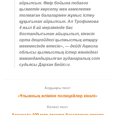
айрылсын. Өмір бойына педагог
қызметін көрсету мен кәмелетке
толмаған балалармен жұмыс істеу
құқығынан айрылсын. Ал Трофимова
4 жыл 6 ай мерзімінде бас
бостандығынан айырылып, кінәсін
орта деңгейдегі қылмыстық атқару
мекемесінде өтесін», — дейді Ақмола
облысы қылмыстық істер жөніндегі
мамандандырылған ауданаралық сот
судьясы Дархан Бейіс
ов.
Алдыңғы пост
«Ұлымның өліміне полицейлер кінәлі»
Келесі пост
Астанада 100 млн теңгеге бағаланған кокаин