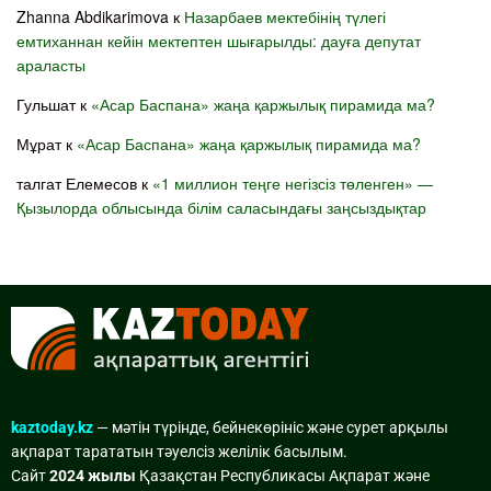
Zhanna Abdikarimova
к
Назарбаев мектебінің түлегі
емтиханнан кейін мектептен шығарылды: дауға депутат
араласты
Гульшат
к
«Асар Баспана» жаңа қаржылық пирамида ма?
Мұрат
к
«Асар Баспана» жаңа қаржылық пирамида ма?
талгат Елемесов
к
«1 миллион теңге негізсіз төленген» —
Қызылорда облысында білім саласындағы заңсыздықтар
kaztoday.kz
— мәтін түрінде, бейнекөрініс және сурет арқылы
ақпарат тарататын тәуелсіз желілік басылым.
Сайт
2024 жылы
Қазақстан Республикасы Ақпарат және