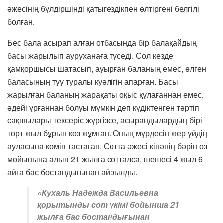
әжесінің бүлдіршінді қатыгездікпен өлтіргені белгілі
болған.
Бес бала асырап алған отбасында бір балақайдың
басы жарылып ауруханаға түседі. Сол кезде
қамқоршысы шатасып, ауырған баланың емес, өлген
баласының туу туралы куәлігін апарған. Басы
жарылған баланың жарақаты оқыс құлағаннан емес,
әдейі ұрғаннан болуы мүмкін деп күдіктенген тәртіп
сақшылары тексеріс жүргізсе, асырандылардың бірі
төрт жыл бұрын көз жұмған. Оның мүрдесін жер үйдің
ауласына көміп тастаған. Сотта әжесі кінәнің бәрін өз
мойынына алып 21 жылға сотталса, шешесі 4 жыл 6
айға бас бостандығынан айрылды.
«Кухаль Надежда Васильевна
қорытынды сот үкімі бойынша 21
жылға бас бостандығынан