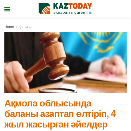
Home
Қылмыс
Ақмола облысында
баланы азаптап өлтіріп, 4
жыл жасырған әйелдер