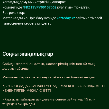
қоғамдық даму министрлігінің Ақпарат
комитетінде
№KZ13VPY00107562
куәлігімен тіркелген.
Бас редактор:
Материалды көшіріп басу кезінде
kaztoday.kz
сайтына тікелей
гиперсілтеме көрсету міндетті.
Соңғы жаңалықтар
Сәбидің жөргегінен алтын, жасөспірімнің киімінен 40 мың
доллар табылды
Мемлекет берген пәтер заң талабына сай болмай шықты
ҚЫЗЫЛОРДАДА «САНАЛЫ ҰРПАҚ – ЖАРҚЫН БОЛАШАҚ» АТТЫ
КЕҢЕЙТІЛГЕН МӘЖІЛІС ӨТТІ
«Қарғысты қайтарамыз» дегенге сенген зейнеткер 15 млн
теңгеден айырылды