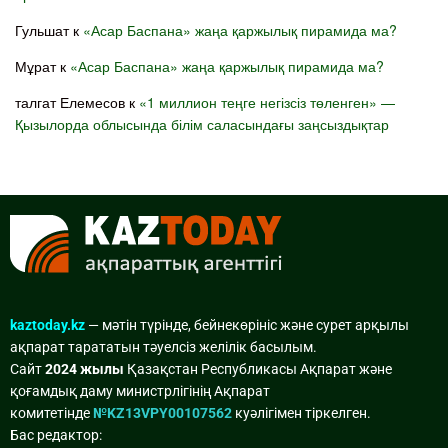
Гульшат
к
«Асар Баспана» жаңа қаржылық пирамида ма?
Мұрат
к
«Асар Баспана» жаңа қаржылық пирамида ма?
талгат Елемесов
к
«1 миллион теңге негізсіз төленген» —
Қызылорда облысында білім саласындағы заңсыздықтар
kaztoday.kz
— мәтін түрінде, бейнекөрініс және сурет арқылы
ақпарат тарататын тәуелсіз желілік басылым.
Сайт
2024 жылы
Қазақстан Республикасы Ақпарат және
қоғамдық даму министрлігінің Ақпарат
комитетінде
№KZ13VPY00107562
куәлігімен тіркелген.
Бас редактор: