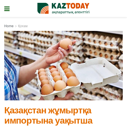
Home
Қоғам
Қазақстан жұмыртқа
импортына уақытша