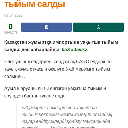
тыйым салды
09.04.2025
0
БӨЛІСТІ
Қазақстан жұмыртқа импортына уақытша тыйым
салды, деп хабарлайды
kaztoday.kz
.
Елге үшінші елдерден, сондай-ақ ЕАЭО елдерінен
тауық жұмыртқасын әкелуге 6 ай мерзімге тыйым
салынды.
Ауыл шаруашылығы енгізген уақытша тыйым 9
сәуірден бастап күшіне енді.
«Жұмыртқа импортына уақытша
тыйым көктемгі-жазғы кезеңде отандық
тауар өндірушілерді қолдау мақсатында
енгізілді», — делінген министрлік