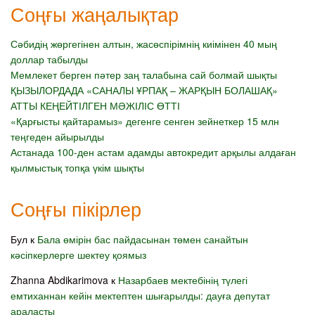
Соңғы жаңалықтар
Сәбидің жөргегінен алтын, жасөспірімнің киімінен 40 мың
доллар табылды
Мемлекет берген пәтер заң талабына сай болмай шықты
ҚЫЗЫЛОРДАДА «САНАЛЫ ҰРПАҚ – ЖАРҚЫН БОЛАШАҚ»
АТТЫ КЕҢЕЙТІЛГЕН МӘЖІЛІС ӨТТІ
«Қарғысты қайтарамыз» дегенге сенген зейнеткер 15 млн
теңгеден айырылды
Астанада 100-ден астам адамды автокредит арқылы алдаған
қылмыстық топқа үкім шықты
Соңғы пікірлер
Бул
к
Бала өмірін бас пайдасынан төмен санайтын
кәсіпкерлерге шектеу қоямыз
Zhanna Abdikarimova
к
Назарбаев мектебінің түлегі
емтиханнан кейін мектептен шығарылды: дауға депутат
араласты