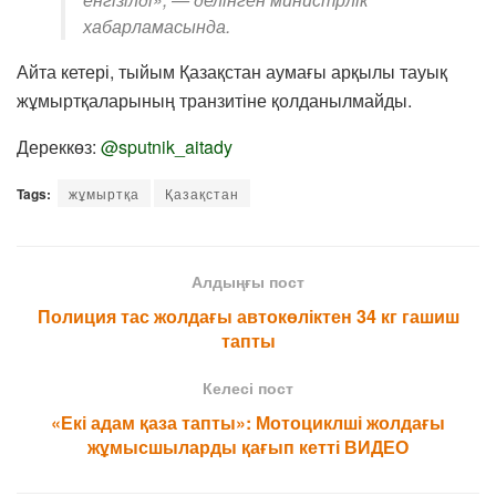
хабарламасында.
Айта кетері, тыйым Қазақстан аумағы арқылы тауық
жұмыртқаларының транзитіне қолданылмайды.
Дереккөз:
@sputnik_aitady
Tags:
жұмыртқа
Қазақстан
Алдыңғы пост
Полиция тас жолдағы автокөліктен 34 кг гашиш
тапты
Келесі пост
«Екі адам қаза тапты»: Мотоциклші жолдағы
жұмысшыларды қағып кетті ВИДЕО