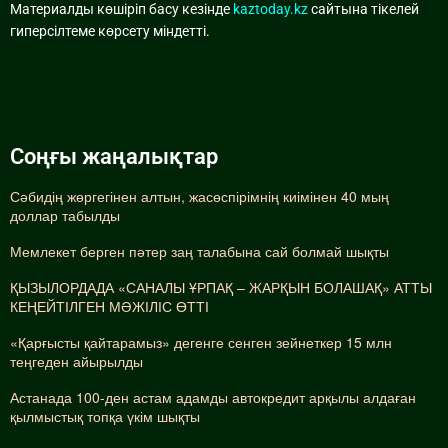
Материалды көшіріп басу кезінде
kaztoday.kz
сайтына тікелей
гиперсілтеме көрсету міндетті.
Соңғы жаңалықтар
Сәбидің жөргегінен алтын, жасөспірімнің киімінен 40 мың
доллар табылды
Мемлекет берген пәтер заң талабына сай болмай шықты
ҚЫЗЫЛОРДАДА «САНАЛЫ ҰРПАҚ – ЖАРҚЫН БОЛАШАҚ» АТТЫ
КЕҢЕЙТІЛГЕН МӘЖІЛІС ӨТТІ
«Қарғысты қайтарамыз» дегенге сенген зейнеткер 15 млн
теңгеден айырылды
Астанада 100-ден астам адамды автокредит арқылы алдаған
қылмыстық топқа үкім шықты