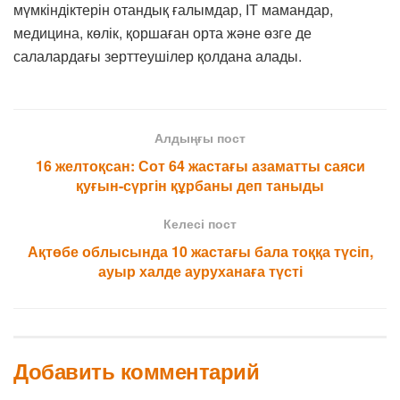
мүмкіндіктерін отандық ғалымдар, ІТ мамандар,
медицина, көлік, қоршаған орта және өзге де
салалардағы зерттеушілер қолдана алады.
Алдыңғы пост
16 желтоқсан: Сот 64 жастағы азаматты саяси
қуғын-сүргін құрбаны деп таныды
Келесі пост
Ақтөбе облысында 10 жастағы бала тоққа түсіп,
ауыр халде ауруханаға түсті
Добавить комментарий