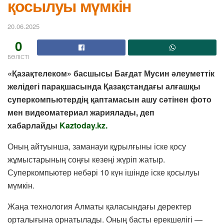
қосылуы мүмкін
20.06.2025
0
БӨЛІСТІ
«Қазақтелеком» басшысы Бағдат Мусин әлеуметтік
желідегі парақшасында Қазақстандағы алғашқы
суперкомпьютердің қаптамасын ашу сәтінен фото
мен видеоматериал жариялады, деп
хабарлайды
Kaztoday.kz.
Оның айтуынша, заманауи құрылғыны іске қосу
жұмыстарының соңғы кезеңі жүріп жатыр.
Суперкомпьютер небәрі 10 күн ішінде іске қосылуы
мүмкін.
Жаңа технология Алматы қаласындағы деректер
орталығына орнатылады. Оның басты ерекшелігі —