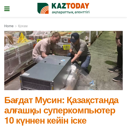
Home
Қоғам
Бағдат Мусин: Қазақстанда
алғашқы суперкомпьютер
10 күннен кейін іске