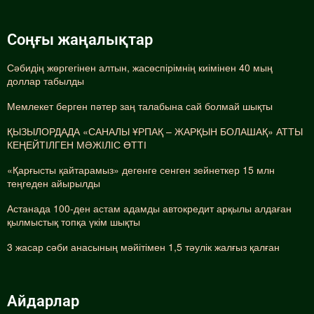
Соңғы жаңалықтар
Сәбидің жөргегінен алтын, жасөспірімнің киімінен 40 мың
доллар табылды
Мемлекет берген пәтер заң талабына сай болмай шықты
ҚЫЗЫЛОРДАДА «САНАЛЫ ҰРПАҚ – ЖАРҚЫН БОЛАШАҚ» АТТЫ
КЕҢЕЙТІЛГЕН МӘЖІЛІС ӨТТІ
«Қарғысты қайтарамыз» дегенге сенген зейнеткер 15 млн
теңгеден айырылды
Астанада 100-ден астам адамды автокредит арқылы алдаған
қылмыстық топқа үкім шықты
3 жасар сәби анасының мәйітімен 1,5 тәулік жалғыз қалған
Айдарлар