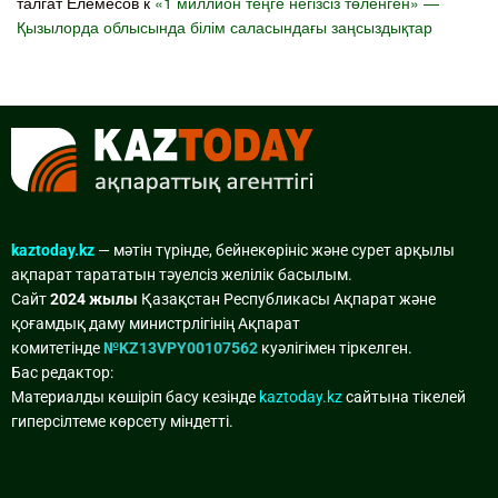
талгат Елемесов
к
«1 миллион теңге негізсіз төленген» —
Қызылорда облысында білім саласындағы заңсыздықтар
kaztoday.kz
— мәтін түрінде, бейнекөрініс және сурет арқылы
ақпарат тарататын тәуелсіз желілік басылым.
Сайт
2024 жылы
Қазақстан Республикасы Ақпарат және
қоғамдық даму министрлігінің Ақпарат
комитетінде
№KZ13VPY00107562
куәлігімен тіркелген.
Бас редактор:
Материалды көшіріп басу кезінде
kaztoday.kz
сайтына тікелей
гиперсілтеме көрсету міндетті.