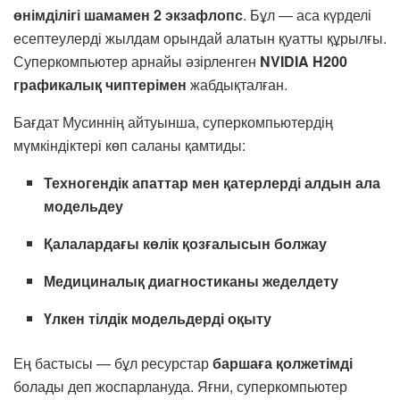
өнімділігі шамамен 2 экзафлопс
. Бұл — аса күрделі
есептеулерді жылдам орындай алатын қуатты құрылғы.
Суперкомпьютер арнайы әзірленген
NVIDIA H200
графикалық чиптерімен
жабдықталған.
Бағдат Мусиннің айтуынша, суперкомпьютердің
мүмкіндіктері көп саланы қамтиды:
Техногендік апаттар мен қатерлерді алдын ала
модельдеу
Қалалардағы көлік қозғалысын болжау
Медициналық диагностиканы жеделдету
Үлкен тілдік модельдерді оқыту
Ең бастысы — бұл ресурстар
баршаға қолжетімді
болады деп жоспарлануда. Яғни, суперкомпьютер