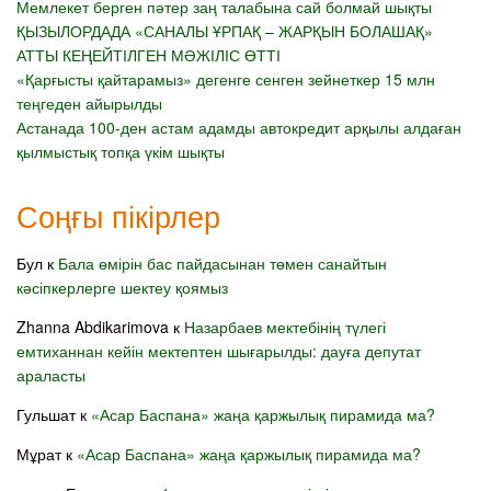
Мемлекет берген пәтер заң талабына сай болмай шықты
ҚЫЗЫЛОРДАДА «САНАЛЫ ҰРПАҚ – ЖАРҚЫН БОЛАШАҚ»
АТТЫ КЕҢЕЙТІЛГЕН МӘЖІЛІС ӨТТІ
«Қарғысты қайтарамыз» дегенге сенген зейнеткер 15 млн
теңгеден айырылды
Астанада 100-ден астам адамды автокредит арқылы алдаған
қылмыстық топқа үкім шықты
Соңғы пікірлер
Бул
к
Бала өмірін бас пайдасынан төмен санайтын
кәсіпкерлерге шектеу қоямыз
Zhanna Abdikarimova
к
Назарбаев мектебінің түлегі
емтиханнан кейін мектептен шығарылды: дауға депутат
араласты
Гульшат
к
«Асар Баспана» жаңа қаржылық пирамида ма?
Мұрат
к
«Асар Баспана» жаңа қаржылық пирамида ма?