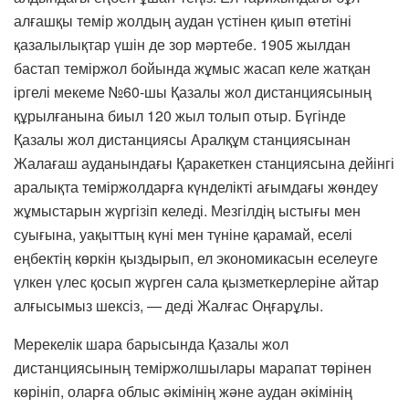
алғашқы темір жолдың аудан үстінен қиып өтетіні
қазалылықтар үшін де зор мәртебе. 1905 жылдан
бастап теміржол бойында жұмыс жасап келе жатқан
іргелі мекеме №60-шы Қазалы жол дистанциясының
құрылғанына биыл 120 жыл толып отыр. Бүгінде
Қазалы жол дистанциясы Аралқұм станциясынан
Жалағаш ауданындағы Қаракеткен станциясына дейінгі
аралықта теміржолдарға күнделікті ағымдағы жөндеу
жұмыстарын жүргізіп келеді. Мезгілдің ыстығы мен
суығына, уақыттың күні мен түніне қарамай, еселі
еңбектің көркін қыздырып, ел экономикасын еселеуге
үлкен үлес қосып жүрген сала қызметкерлеріне айтар
алғысымыз шексіз, — деді Жалғас Оңғарұлы.
Мерекелік шара барысында Қазалы жол
дистанциясының теміржолшылары марапат төрінен
көрініп, оларға облыс әкімінің және аудан әкімінің