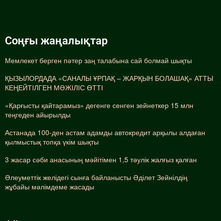
Соңғы жаңалықтар
Мемлекет берген пәтер заң талабына сай болмай шықты
ҚЫЗЫЛОРДАДА «САНАЛЫ ҰРПАҚ – ЖАРҚЫН БОЛАШАҚ» АТТЫ
КЕҢЕЙТІЛГЕН МӘЖІЛІС ӨТТІ
«Қарғысты қайтарамыз» дегенге сенген зейнеткер 15 млн
теңгеден айырылды
Астанада 100-ден астам адамды автокредит арқылы алдаған
қылмыстық топқа үкім шықты
3 жасар сәби анасының мәйітімен 1,5 тәулік жалғыз қалған
Әлеуметтік желідегі сынға байланысты Әділет Зейнілдің
жұбайы мәлімдеме жасады