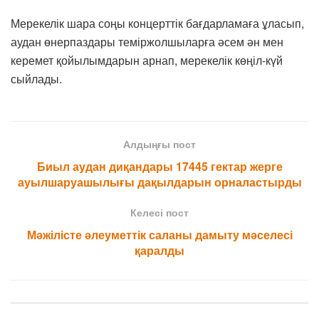
Мерекелік шара соңы концерттік бағдарламаға ұласып,
аудан өнерпаздары теміржолшыларға әсем ән мен
керемет қойылымдарын арнап, мерекелік көңіл-күй
сыйлады.
Алдыңғы пост
Биыл аудан диқандары 17445 гектар жерге
ауылшаруашылығы дақылдарын орналастырды
Келесі пост
Мәжілісте әлеуметтік саланы дамыту мәселесі
қаралды