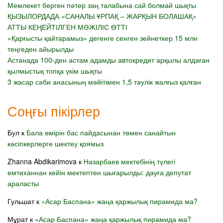
Мемлекет берген пәтер заң талабына сай болмай шықты
ҚЫЗЫЛОРДАДА «САНАЛЫ ҰРПАҚ – ЖАРҚЫН БОЛАШАҚ»
АТТЫ КЕҢЕЙТІЛГЕН МӘЖІЛІС ӨТТІ
«Қарғысты қайтарамыз» дегенге сенген зейнеткер 15 млн
теңгеден айырылды
Астанада 100-ден астам адамды автокредит арқылы алдаған
қылмыстық топқа үкім шықты
3 жасар сәби анасының мәйітімен 1,5 тәулік жалғыз қалған
Соңғы пікірлер
Бул
к
Бала өмірін бас пайдасынан төмен санайтын
кәсіпкерлерге шектеу қоямыз
Zhanna Abdikarimova
к
Назарбаев мектебінің түлегі
емтиханнан кейін мектептен шығарылды: дауға депутат
араласты
Гульшат
к
«Асар Баспана» жаңа қаржылық пирамида ма?
Мұрат
к
«Асар Баспана» жаңа қаржылық пирамида ма?