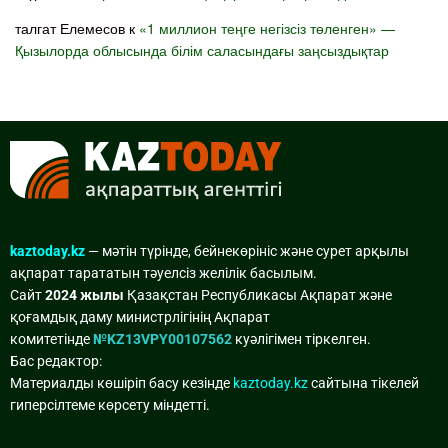
талгат Елемесов
к
«1 миллион теңге негізсіз төленген» —
Қызылорда облысында білім саласындағы заңсыздықтар
kaztoday.kz
— мәтін түрінде, бейнекөрініс және сурет арқылы
ақпарат тарататын тәуелсіз желілік басылым.
Сайт
2024 жылы
Қазақстан Республикасы Ақпарат және
қоғамдық даму министрлігінің Ақпарат
комитетінде
№KZ13VPY00107562
куәлігімен тіркелген.
Бас редактор:
Материалды көшіріп басу кезінде
kaztoday.kz
сайтына тікелей
гиперсілтеме көрсету міндетті.