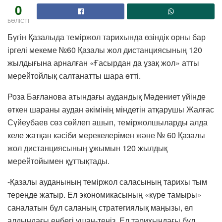
0
БӨЛІСТІ
Бүгін Қазалыда теміржол тарихында өзіндік орны бар
іргелі мекеме №60 Қазалы жол дистанциясының 120
жылдығына арналған «Ғасырдан да ұзақ жол» атты
мерейтойлық салтанатты шара өтті.
Роза Бағланова атындағы аудандық Мәдениет үйінде
өткен шараны аудан әкімінің міндетін атқарушы Жалғас
Сүйеубаев сөз сөйлеп ашып, теміржолшыларды алда
келе жатқан кәсіби мерекелерімен және № 60 Қазалы
жол дистанциясының ұжымын 120 жылдық
мерейтойымен құттықтады.
-Қазалы ауданының теміржол саласының тарихы тым
тереңде жатыр. Ел экономикасының «күре тамыры»
саналатын бұл саланың стратегиялық маңызы, ел
алдындағы еңбегі ұшан-теңіз. Ел тарихындағы бұл