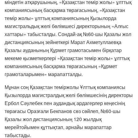
міндетін атқарушының, «Қазақстан темір жолы» ұлттық
компаниясының басқарма төрағасының, «Қазақстан
темір жолы» ұлттық компаниясының Қызылорда
магистральдық желі бөлімшесі директорының «Алғыс
хаттары» табысталды. Сондай-ақ №60-шы Қазалы жол
дистанциясының зейнеткері Марат Ахметуллаевқа
Қазалы ауданының Құрмет грамотасымен бірқатар
мекеме қызметкерлері «Қазақстан темір жолы» ұлттық
компаниясының басқарма төрағасының «Құрмет
грамоталарымен» марапатталды.
Мұнан соң Қазақстан теміржолы Ұлттық компаниясы
Қызылорда магистралдық желі бөлімшесінің директоры
Ербол Сәулебек пен аудандық ардагерлер кеңесінің
төрағасы Оразғали Бекпанов сөз сөйлеп, №60-шы
Қазалы жол дистанциясының 120 жылдық
мерейтойымен құттықтап, арнайы марапаттар
табыстады.