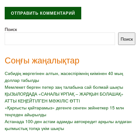
Поиск
Поиск
Соңғы жаңалықтар
Сәбидің жөргегінен алтын, жасөспірімнің киімінен 40 мың
доллар табылды
Мемлекет берген пәтер заң талабына сай болмай шықты
ҚЫЗЫЛОРДАДА «САНАЛЫ ҰРПАҚ – ЖАРҚЫН БОЛАШАҚ»
АТТЫ КЕҢЕЙТІЛГЕН МӘЖІЛІС ӨТТІ
«Қарғысты қайтарамыз» дегенге сенген зейнеткер 15 млн
теңгеден айырылды
Астанада 100-ден астам адамды автокредит арқылы алдаған
қылмыстық топқа үкім шықты