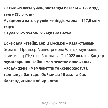
Сатылымдағы үйдің бастапқы бағасы – 1,8 млрд
теңге ($3,5 млн)
Аукционға қатысу үшін кепілдік жарна – 117,9 млн
теңге
Сауда 2025 жылғы 25 ақпанда өтеді
Еске сала кетейік
, Кәрім Мәсімов – Қазақстанның
бұрынғы Премьер-Министрі және Ұлттық қауіпсіздік
комитетінің (ҰҚК) экс-басшысы. Ол
2022 жылғы Қаңтар
оқиғаларынан кейін «мемлекетке опасыздық
жасау» және «мемлекеттік төңкеріс жасауға
талпыну» баптары бойынша 18 жылға бас
бостандығынан айырылған
.
Алдыңғы пост