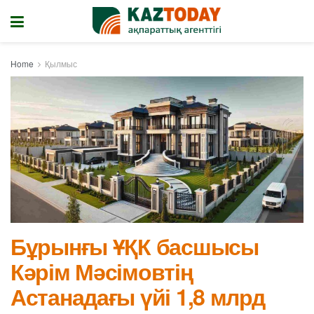
Home
Қылмыс
Бұрынғы ҰҚК басшысы
Кәрім Мәсімовтің
Астанадағы үйі 1,8 млрд