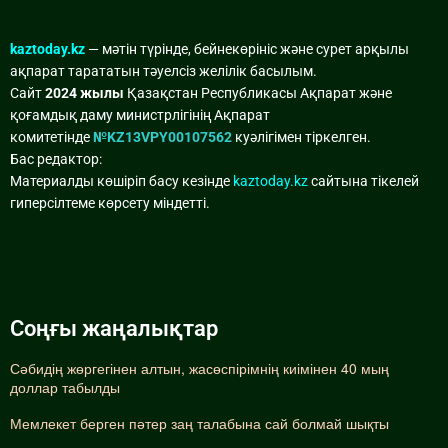
kaztoday.kz
— мәтін түрінде, бейнекөрініс және сурет арқылы
ақпарат тарататын тәуелсіз желілік басылым.
Сайт
2024 жылы
Қазақстан Республикасы Ақпарат және
қоғамдық даму министрлігінің Ақпарат
комитетінде
№KZ13VPY00107562
куәлігімен тіркелген.
Бас редактор:
Материалды көшіріп басу кезінде
kaztoday.kz
сайтына тікелей
гиперсілтеме көрсету міндетті.
Соңғы жаңалықтар
Сәбидің жөргегінен алтын, жасөспірімнің киімінен 40 мың
доллар табылды
Мемлекет берген пәтер заң талабына сай болмай шықты