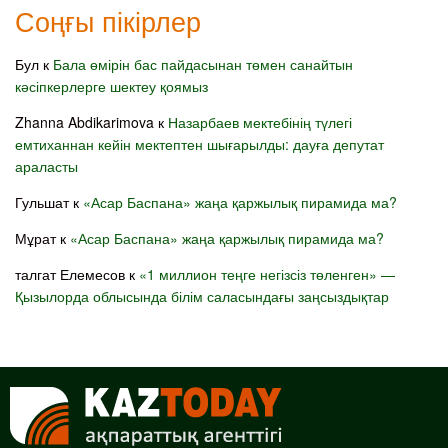
Соңғы пікірлер
Бул
к
Бала өмірін бас пайдасынан төмен санайтын
кәсіпкерлерге шектеу қоямыз
Zhanna Abdikarimova
к
Назарбаев мектебінің түлегі
емтиханнан кейін мектептен шығарылды: дауға депутат
араласты
Гульшат
к
«Асар Баспана» жаңа қаржылық пирамида ма?
Мұрат
к
«Асар Баспана» жаңа қаржылық пирамида ма?
талгат Елемесов
к
«1 миллион теңге негізсіз төленген» —
Қызылорда облысында білім саласындағы заңсыздықтар