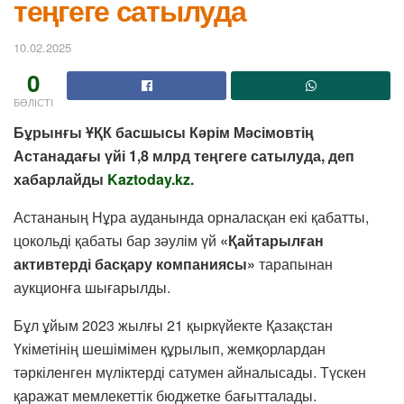
теңгеге сатылуда
10.02.2025
0
БӨЛІСТІ
Бұрынғы ҰҚК басшысы Кәрім Мәсімовтің
Астанадағы үйі 1,8 млрд теңгеге сатылуда, деп
хабарлайды
Kaztoday.kz.
Астананың Нұра ауданында орналасқан екі қабатты,
цокольді қабаты бар зәулім үй
«Қайтарылған
активтерді басқару компаниясы»
тарапынан
аукционға шығарылды.
Бұл ұйым 2023 жылғы 21 қыркүйекте Қазақстан
Үкіметінің шешімімен құрылып, жемқорлардан
тәркіленген мүліктерді сатумен айналысады. Түскен
қаражат мемлекеттік бюджетке бағытталады.